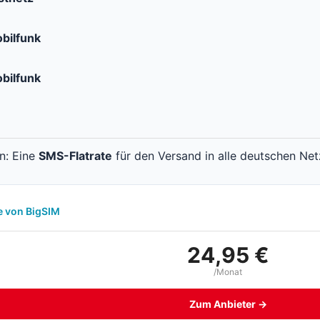
bilfunk
bilfunk
en: Eine
SMS-Flatrate
für den Versand in alle deutschen Net
e von BigSIM
24,95 €
/Monat
Zum Anbieter →