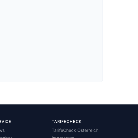
RVICE
TARIFECHECK
ws
TarifeCheck Österreich
tgeber
Impressum