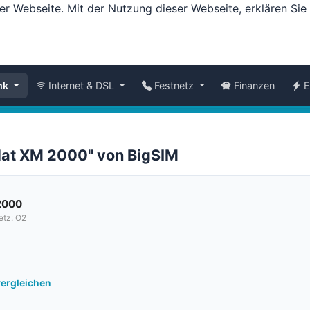
er Webseite. Mit der Nutzung dieser Webseite, erklären Si
nk
Internet & DSL
Festnetz
Finanzen
E
Flat XM 2000" von BigSIM
2000
etz: O2
vergleichen