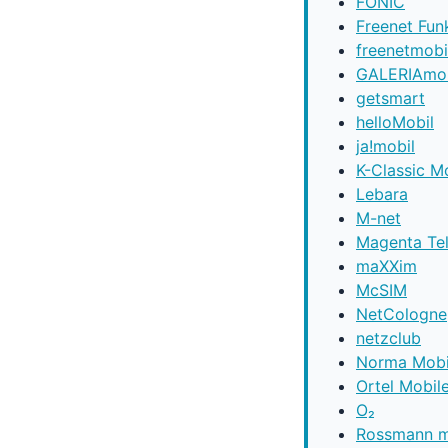
FONIC
Freenet Fun
freenetmobi
GALERIAmob
getsmart
helloMobil
ja!mobil
K-Classic M
Lebara
M-net
Magenta Te
maXXim
McSIM
NetCologne
netzclub
Norma Mobi
Ortel Mobil
O₂
Rossmann m