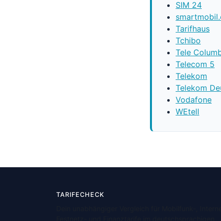
SIM 24
smartmobil
Tarifhaus
Tchibo
Tele Colum
Telecom 5
Telekom
Telekom De
Vodafone
WEtell
TARIFECHECK
Dein unabhängiger Vergleich für Mobilfunk-, Interne
Festnetz- und Finanztarife im deutschsprachigen