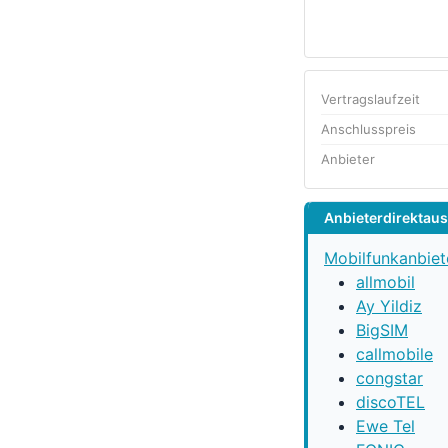
Vertragslaufzeit
Anschlusspreis
Anbieter
Anbieterdirektau
Mobilfunkanbiet
allmobil
Ay Yildiz
BigSIM
callmobile
congstar
discoTEL
Ewe Tel