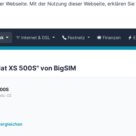
er Webseite. Mit der Nutzung dieser Webseite, erklären Si
nk
Internet & DSL
Festnetz
Finanzen
E
lat XS 500S" von BigSIM
500S
etz: O2
vergleichen