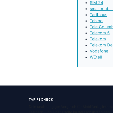
SIM 24
smartmobil
Tarifhaus
Tchibo
Tele Colum
Telecom 5
Telekom
Telekom De
Vodafone
WEtell
TARIFECHECK
Dein unabhängiger Vergleich für Mobilfunk-, Interne
Festnetz- und Finanztarife im deutschsprachigen