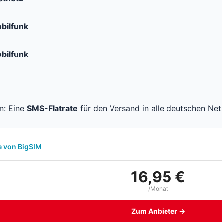
bilfunk
bilfunk
en: Eine
SMS-Flatrate
für den Versand in alle deutschen Net
e von BigSIM
16,95 €
/Monat
Zum Anbieter →