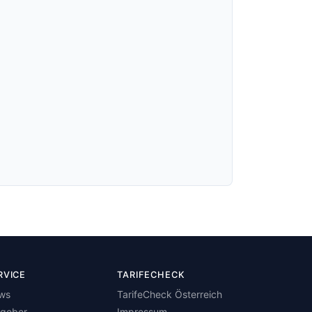
RVICE
TARIFECHECK
ws
TarifeCheck Österreich
tgeber
Impressum