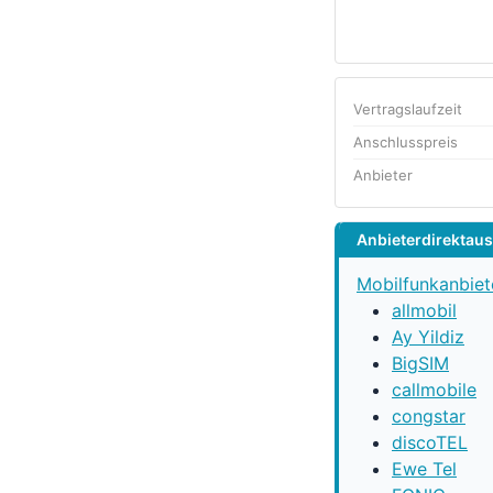
Vertragslaufzeit
Anschlusspreis
Anbieter
Anbieterdirektau
Mobilfunkanbiet
allmobil
Ay Yildiz
BigSIM
callmobile
congstar
discoTEL
Ewe Tel