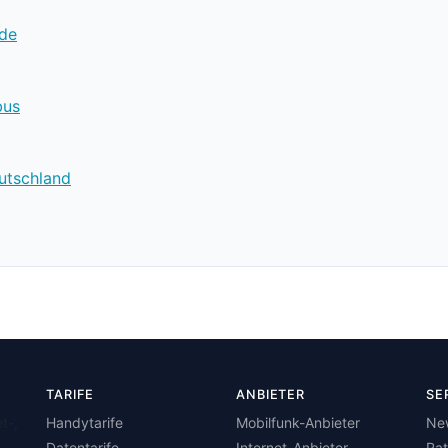
.de
bus
utschland
TARIFE
ANBIETER
SE
t-,
Handytarife
Mobilfunk-Anbieter
Ne
Datentarife
Internet-Anbieter
Ra