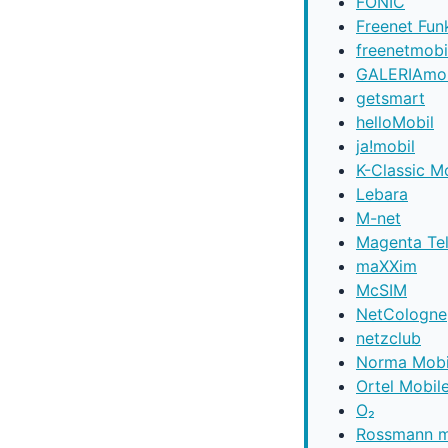
FONIC
Freenet Fun
freenetmobi
GALERIAmob
getsmart
helloMobil
ja!mobil
K-Classic M
Lebara
M-net
Magenta Te
maXXim
McSIM
NetCologne
netzclub
Norma Mobi
Ortel Mobil
O₂
Rossmann m