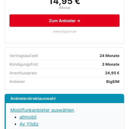
14,95 €
/Monat
Zum Anbieter →
www.bigsim.de
Vertragslaufzeit
24 Monate
Kündigungsfrist
3 Monate
Anschlusspreis
24,95 €
Anbieter
BigSIM
Anbieterdirektauswahl
Mobilfunkanbieter auswählen
allmobil
Ay Yildiz