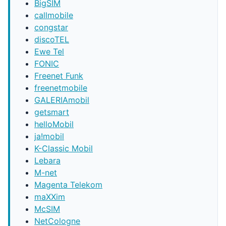
BigSIM
callmobile
congstar
discoTEL
Ewe Tel
FONIC
Freenet Funk
freenetmobile
GALERIAmobil
getsmart
helloMobil
ja!mobil
K-Classic Mobil
Lebara
M-net
Magenta Telekom
maXXim
McSIM
NetCologne