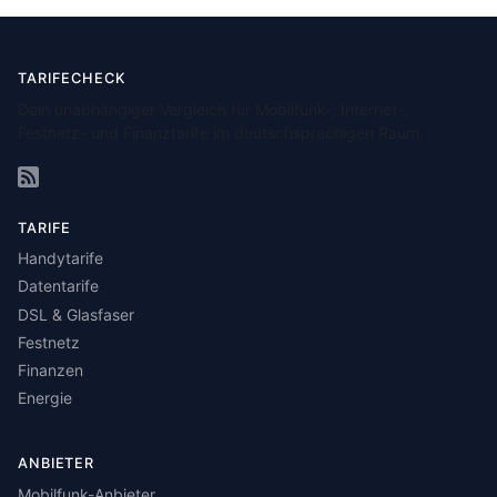
TARIFECHECK
Dein unabhängiger Vergleich für Mobilfunk-, Internet-,
Festnetz- und Finanztarife im deutschsprachigen Raum.
TARIFE
Handytarife
Datentarife
DSL & Glasfaser
Festnetz
Finanzen
Energie
ANBIETER
Mobilfunk-Anbieter