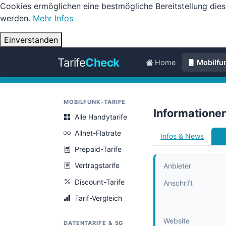
Cookies ermöglichen eine bestmögliche Bereitstellung dies
werden.
Mehr Infos
Einverstanden
Tarife
Check
Home
Mobilfu
MOBILFUNK-TARIFE
Informatione
Alle Handytarife
Allnet-Flatrate
Infos & News
Ha
Prepaid-Tarife
Vertragstarife
Anbieter
Discount-Tarife
Anschrift
Tarif-Vergleich
Website
DATENTARIFE & 5G