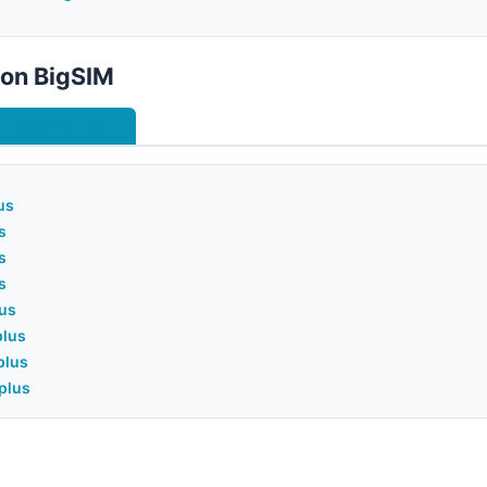
von BigSIM
rchivierte Tarife
us
s
s
s
lus
plus
plus
plus