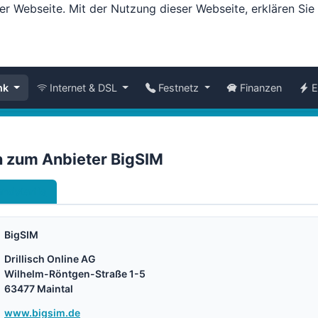
er Webseite. Mit der Nutzung dieser Webseite, erklären Si
nk
Internet & DSL
Festnetz
Finanzen
E
n zum Anbieter BigSIM
ndytarife
BigSIM
Drillisch Online AG
Wilhelm-Röntgen-Straße 1-5
63477 Maintal
www.bigsim.de