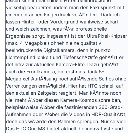
lassen sich im nachhinein Fotos beeindruckend
vielseitig bearbeiten, indem man den Fokuspunkt mit
einem einfachen Fingerdruck verÃ¤ndert. Dadurch
lassen Hinter- oder Vordergrund wahlweise scharf
und weich zeichnen, was fÃ¼r professionelle
Ergebnisse sorgt. Insgesamt ist der UltraPixel-Knipser
(max. 4 Megapixel) ohnehin eine qualitativ
beeindruckende Digitalkamera, denn in punkto
Lichtempfindlichkeit und TiefenschÃ¤rfe gehÃ¶rt er
definitiv zur aktuellen Kamera-Elite. Dazu gehÃ¶rt
auch die Frontkamera, die erstmals dank 5-
Megapixel-AuflÃ¶sung hochauflÃ¶sende Selfies ohne
Verrenkungen ermÃ¶glicht. Hier hat HTC schnell auf
den aktuellen Zeitgeist reagiert. Man kÃ¶nnte noch
viel mehr Ã¼ber diesen Kamera-Kosmos schreiben,
beispielsweise Ã¼ber die faszinierenden 360-Grad-
Aufnahmen oder Ã¼ber die Videos in HDR-QualitÃ¤t,
doch das wÃ¼rde den Rahmen sprengen. Nur so viel:
Das HTC One M8 bietet aktuell die innovativste und