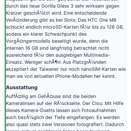
durch das neue Gorilla Glass 3 sehr wirksam gegen
Kratzer geschÃ¼tzt wird. Eine entscheidende
VerÃ¤nderung gibt es bei Slots: Das HTC One M8
schluckt endlich microSD-Karten fÃ¼r bis zu 128 GB,
sodass ein klarer Schwachpunkt des
VorgÃ¤ngermodells beseitigt wurde, denn die
internen 16 GB sind langfristig betrachtet nicht
ausreichend fÃ¼r den ausgiebigen Multimedia-
Einsatz. Weniger schÃ¶n: Aus PlatzgrÃ¼nden
akzeptiert der Taiwaner nur noch nanoSIM-Karten wie
man sie von aktuellen iPhone-Modellen her kennt.
Ausstattung
AuffÃ¤llig am GehÃ¤use sind die beiden
Kameralinsen auf der RÃ¼ckseite. Der Clou: Mit Hilfe
dieses Kamera-Duetts lassen sich Fotoaufnahmen
auch bezÃ¼glich der Tiefe eingefangen. Es werden
also quasi stets zwei Versionen fotografiert. Dadurch