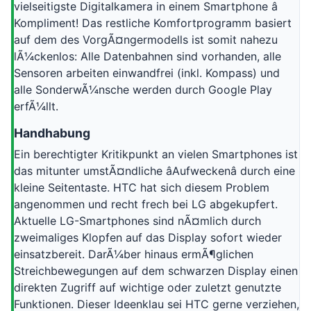
vielseitigste Digitalkamera in einem Smartphone â
Kompliment! Das restliche Komfortprogramm basiert
auf dem des VorgÃ¤ngermodells ist somit nahezu
lÃ¼ckenlos: Alle Datenbahnen sind vorhanden, alle
Sensoren arbeiten einwandfrei (inkl. Kompass) und
alle SonderwÃ¼nsche werden durch Google Play
erfÃ¼llt.
Handhabung
Ein berechtigter Kritikpunkt an vielen Smartphones ist
das mitunter umstÃ¤ndliche âAufweckenâ durch eine
kleine Seitentaste. HTC hat sich diesem Problem
angenommen und recht frech bei LG abgekupfert.
Aktuelle LG-Smartphones sind nÃ¤mlich durch
zweimaliges Klopfen auf das Display sofort wieder
einsatzbereit. DarÃ¼ber hinaus ermÃ¶glichen
Streichbewegungen auf dem schwarzen Display einen
direkten Zugriff auf wichtige oder zuletzt genutzte
Funktionen. Dieser Ideenklau sei HTC gerne verziehen,