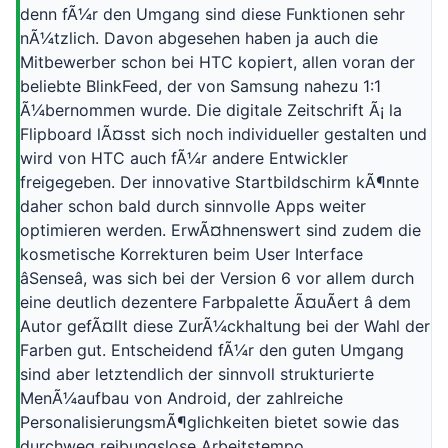
denn fÃ¼r den Umgang sind diese Funktionen sehr
nÃ¼tzlich. Davon abgesehen haben ja auch die
Mitbewerber schon bei HTC kopiert, allen voran der
beliebte BlinkFeed, der von Samsung nahezu 1:1
Ã¼bernommen wurde. Die digitale Zeitschrift Ã¡ la
Flipboard lÃ¤sst sich noch individueller gestalten und
wird von HTC auch fÃ¼r andere Entwickler
freigegeben. Der innovative Startbildschirm kÃ¶nnte
daher schon bald durch sinnvolle Apps weiter
optimieren werden. ErwÃ¤hnenswert sind zudem die
kosmetische Korrekturen beim User Interface
âSenseâ, was sich bei der Version 6 vor allem durch
eine deutlich dezentere Farbpalette Ã¤uÃert â dem
Autor gefÃ¤llt diese ZurÃ¼ckhaltung bei der Wahl der
Farben gut. Entscheidend fÃ¼r den guten Umgang
sind aber letztendlich der sinnvoll strukturierte
MenÃ¼aufbau von Android, der zahlreiche
PersonalisierungsmÃ¶glichkeiten bietet sowie das
durchweg reibungslose Arbeitstempo.