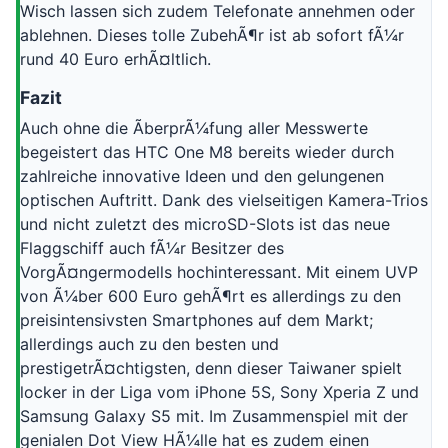
Wisch lassen sich zudem Telefonate annehmen oder
ablehnen. Dieses tolle ZubehÃ¶r ist ab sofort fÃ¼r
rund 40 Euro erhÃ¤ltlich.
Fazit
Auch ohne die ÃberprÃ¼fung aller Messwerte
begeistert das HTC One M8 bereits wieder durch
zahlreiche innovative Ideen und den gelungenen
optischen Auftritt. Dank des vielseitigen Kamera-Trios
und nicht zuletzt des microSD-Slots ist das neue
Flaggschiff auch fÃ¼r Besitzer des
VorgÃ¤ngermodells hochinteressant. Mit einem UVP
von Ã¼ber 600 Euro gehÃ¶rt es allerdings zu den
preisintensivsten Smartphones auf dem Markt;
allerdings auch zu den besten und
prestigetrÃ¤chtigsten, denn dieser Taiwaner spielt
locker in der Liga vom iPhone 5S, Sony Xperia Z und
Samsung Galaxy S5 mit. Im Zusammenspiel mit der
genialen Dot View HÃ¼lle hat es zudem einen