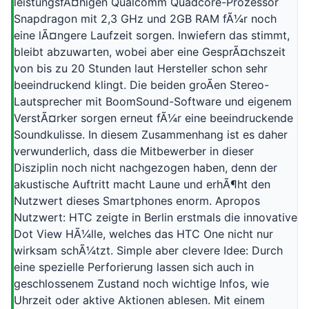
leistungsfÃ¤higen Qualcomm Quadcore-Prozessor
Snapdragon mit 2,3 GHz und 2GB RAM fÃ¼r noch
eine lÃ¤ngere Laufzeit sorgen. Inwiefern das stimmt,
bleibt abzuwarten, wobei aber eine GesprÃ¤chszeit
von bis zu 20 Stunden laut Hersteller schon sehr
beeindruckend klingt. Die beiden groÃen Stereo-
Lautsprecher mit BoomSound-Software und eigenem
VerstÃ¤rker sorgen erneut fÃ¼r eine beeindruckende
Soundkulisse. In diesem Zusammenhang ist es daher
verwunderlich, dass die Mitbewerber in dieser
Disziplin noch nicht nachgezogen haben, denn der
akustische Auftritt macht Laune und erhÃ¶ht den
Nutzwert dieses Smartphones enorm. Apropos
Nutzwert: HTC zeigte in Berlin erstmals die innovative
Dot View HÃ¼lle, welches das HTC One nicht nur
wirksam schÃ¼tzt. Simple aber clevere Idee: Durch
eine spezielle Perforierung lassen sich auch in
geschlossenem Zustand noch wichtige Infos, wie
Uhrzeit oder aktive Aktionen ablesen. Mit einem