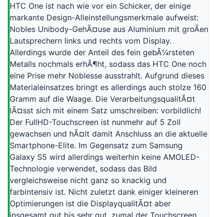
HTC One ist nach wie vor ein Schicker, der einige
markante Design-Alleinstellungsmerkmale aufweist:
Nobles Unibody-GehÃ¤use aus Aluminium mit groÃen
Lautsprechern links und rechts vom Display.
Allerdings wurde der Anteil des fein gebÃ¼rsteten
Metalls nochmals erhÃ¶ht, sodass das HTC One noch
eine Prise mehr Noblesse ausstrahlt. Aufgrund dieses
Materialeinsatzes bringt es allerdings auch stolze 160
Gramm auf die Waage. Die VerarbeitungsqualitÃ¤t
lÃ¤sst sich mit einem Satz umschreiben: vorbildlich!
Der FullHD-Touchscreen ist nunmehr auf 5 Zoll
gewachsen und hÃ¤lt damit Anschluss an die aktuelle
Smartphone-Elite. Im Gegensatz zum Samsung
Galaxy S5 wird allerdings weiterhin keine AMOLED-
Technologie verwendet, sodass das Bild
vergleichsweise nicht ganz so knackig und
farbintensiv ist. Nicht zuletzt dank einiger kleineren
Optimierungen ist die DisplayqualitÃ¤t aber
insgesamt gut bis sehr gut, zumal der Touchscreen