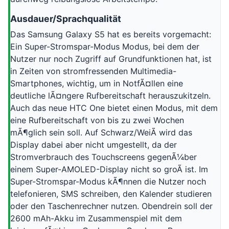
Ausdauer/Sprachqualität
Das Samsung Galaxy S5 hat es bereits vorgemacht:
Ein Super-Stromspar-Modus Modus, bei dem der
Nutzer nur noch Zugriff auf Grundfunktionen hat, ist
in Zeiten von stromfressenden Multimedia-
Smartphones, wichtig, um in NotfÃ¤llen eine
deutliche lÃ¤ngere Rufbereitschaft herauszukitzeln.
Auch das neue HTC One bietet einen Modus, mit dem
eine Rufbereitschaft von bis zu zwei Wochen
mÃ¶glich sein soll. Auf Schwarz/WeiÃ wird das
Display dabei aber nicht umgestellt, da der
Stromverbrauch des Touchscreens gegenÃ¼ber
einem Super-AMOLED-Display nicht so groÃ ist. Im
Super-Stromspar-Modus kÃ¶nnen die Nutzer noch
telefonieren, SMS schreiben, den Kalender studieren
oder den Taschenrechner nutzen. Obendrein soll der
2600 mAh-Akku im Zusammenspiel mit dem