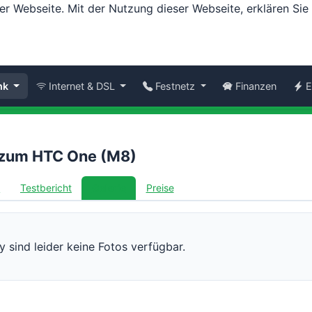
er Webseite. Mit der Nutzung dieser Webseite, erklären Si
nk
Internet & DSL
Festnetz
Finanzen
E
e zum HTC One (M8)
t
Testbericht
Galerie
Preise
 sind leider keine Fotos verfügbar.