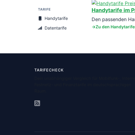
Handytarife im P
TARIFE
Handytarife
Den passenden Hand
Zu den Handytarif
Datentarife
TARIFECHECK
Dein unabhängiger Vergleich für Mobilfunk-, Interne
Festnetz- und Finanztarife im deutschsprachigen
Raum.