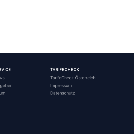
RVICE
TARIFECHECK
ws
TarifeCheck Österreich
tgeber
Impressum
rum
Datenschutz