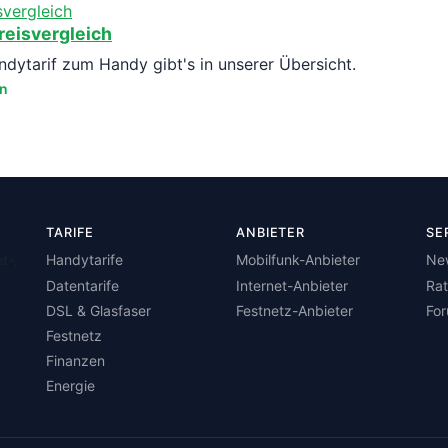
reisvergleich
ytarif zum Handy gibt's in unserer Übersicht.
en
TARIFE
ANBIETER
SE
t-,
Handytarife
Mobilfunk-Anbieter
Ne
Datentarife
Internet-Anbieter
Ra
DSL & Glasfaser
Festnetz-Anbieter
Fo
Festnetz
Finanzen
Energie