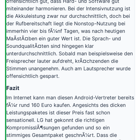
offensichtlich gut, dass Hard- und Software gut
miteinander harmonieren. Bei der Intensivnutzung ist
die Akkuleistung zwar nur durchschnittlich, doch bei
der Rufbereitschaft liegt die Nonstop-Nutzung bei
immerhin vier bis fÃ¼nf Tagen, was nach heutigen
MaÃstÃ¤ben ein guter Wert ist. Die Sprach- und
SoundqualitÃ¤ten sind hingegen klar
unterdurchschnittlich. Sobald man beispielsweise den
Freisprecher lauter aufdreht, krÃ¤chzenden die
Stimmen unangenehm. Auch am Lautsprecher wurde
offensichtlich gespart.
Fazit
Im Internet kann man diesen Android-Vertreter bereits
fÃ¼r rund 160 Euro kaufen. Angesichts des dicken
Leistungspaketes ist dieser Preis fast schon
sensationell. LG hat gekonnt die richtigen
KompromisslÃ¶sungen gefunden und so ein
stimmiges Gesamtpaket geschnÃ¼rt. Dass die