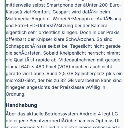
mittlerweile selbst Smartphone der âUnter-200-Euro-
Klasseâ viel Komfort. Gespart wird dafÃ¼r beim
Multimedia-Angebot. Wobei 5-Megapixel-AuflÃ¶sung
und Foto-LED-UnterstÃ¼tzung bei der Kamera
eigentlich sehr ordentlich klingen. Doch in der Praxis
offenbart der Knipser klare SchwÃ¤chen. So sind
SchnappschÃ¼sse selbst bei Tageslicht nicht gerade
die schÃ¤rfsten. Sobald Kneipenlicht herrscht nimmt
die QualitÃ¤t rapide ab. Videoaufnahmen mit gerade
einmal 640 x 480 Pixel (VGA) machen auch nicht
gerade viel Laune. Rund 2,5 GB Speicherplatz plus ein
microSD-Slot, der bis zu 32 GB verarbeiten kann sind
hingegen angesichts der Preisklasse vÃ¶llig in
Ordnung.
Handhabung
Ãber das aktuelle Betriebssystem Android 4 legt LG
die eigene BenutzeroberflÃ¤che namens Optimus UI
in der Version 3.0. Und die bietet einige sehenswerte,