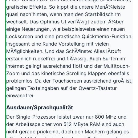
grafische Effekte. So kippt die untere MenÃ¼leiste
quasi nach hinten, wenn man den Startbildschirm
wechselt. Das Optimus UI verfÃ¼gt zudem Ã¼ber
einige Neuerungen, wie beispielsweise einen neuen
Lockscreen und eine praktische Quickmemo-Funktion.
Insgesamt eine Runde Vorstellung mit vielen
MÃ¶glichkeiten. Und das SchÃ¶nste: Alles lÃ¤uft
erstaunlich ruckelfrei und flÃ¼ssig. Auch Surfen im
Internet gelingt ausreichend flott und der Multitouch-
Zoom und das kinetische Scrolling klappen ebenfalls
problemlos. Da der Touchscreen ausreichend groÃ ist,
gelingen Texteingaben auf der Qwertz-Tastatur
einwandfrei.
Ausdauer/Sprachqualität
Der Single-Prozessor leistet zwar nur 800 MHz und
der Arbeitsspeicher von 512 MByte RAM sind auch
nicht gerade prickelnd, doch den Machern gelang es