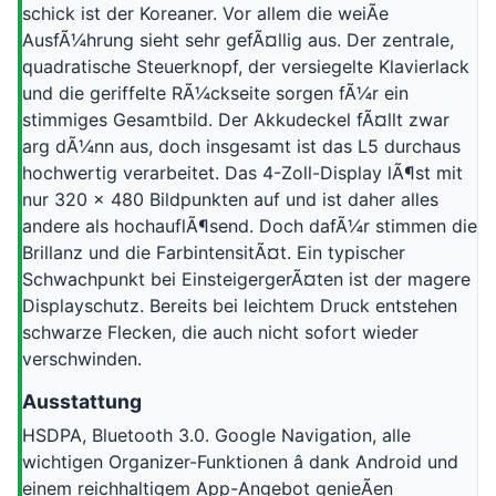
schick ist der Koreaner. Vor allem die weiÃe
AusfÃ¼hrung sieht sehr gefÃ¤llig aus. Der zentrale,
quadratische Steuerknopf, der versiegelte Klavierlack
und die geriffelte RÃ¼ckseite sorgen fÃ¼r ein
stimmiges Gesamtbild. Der Akkudeckel fÃ¤llt zwar
arg dÃ¼nn aus, doch insgesamt ist das L5 durchaus
hochwertig verarbeitet. Das 4-Zoll-Display lÃ¶st mit
nur 320 x 480 Bildpunkten auf und ist daher alles
andere als hochauflÃ¶send. Doch dafÃ¼r stimmen die
Brillanz und die FarbintensitÃ¤t. Ein typischer
Schwachpunkt bei EinsteigergerÃ¤ten ist der magere
Displayschutz. Bereits bei leichtem Druck entstehen
schwarze Flecken, die auch nicht sofort wieder
verschwinden.
Ausstattung
HSDPA, Bluetooth 3.0. Google Navigation, alle
wichtigen Organizer-Funktionen â dank Android und
einem reichhaltigem App-Angebot genieÃen