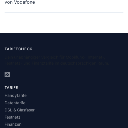
von Vodafone
TARIFECHECK
Dein unabhängiger Vergleich für Mobilfunk-, Internet-,
Festnetz- und Finanztarife im deutschsprachigen Raum.
TARIFE
Handytarife
Datentarife
DSL & Glasfaser
Festnetz
Finanzen