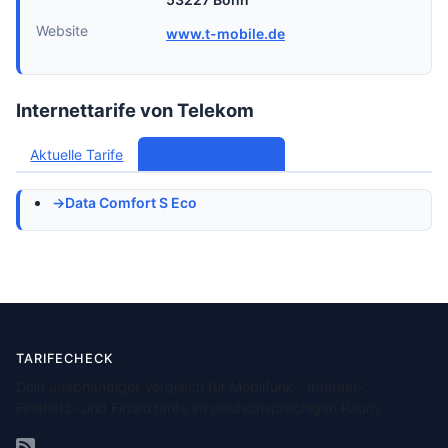
Website
www.t-mobile.de
Internettarife von Telekom
Aktuelle Tarife
Archivierte Tarife
Data Comfort S Eco
TARIFECHECK
Dein unabhängiger Vergleich für Mobilfunk-, Internet-,
Festnetz- und Finanztarife im deutschsprachigen Raum.