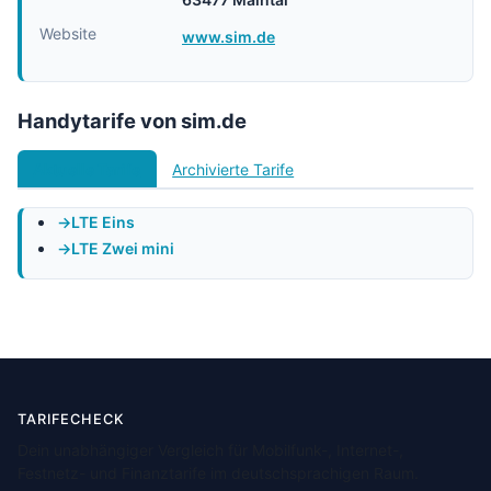
Website
www.sim.de
Handytarife von sim.de
Aktuelle Tarife
Archivierte Tarife
LTE Eins
LTE Zwei mini
TARIFECHECK
Dein unabhängiger Vergleich für Mobilfunk-, Internet-,
Festnetz- und Finanztarife im deutschsprachigen Raum.