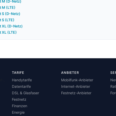
t M (D-Netz)
t M (LTE)
 S (D-Netz)
 S (LTE)
t XL (D-Netz)
 XL (LTE)
TARIFE
ANBIETER
SE
t-,
Handytarife
Mobilfunk-Anbieter
Ne
Datentarife
Internet-Anbieter
Ra
DSL & Glasfaser
Festnetz-Anbieter
Fo
Festnetz
Finanzen
Energie