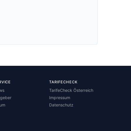
RVICE
TARIFECHECK
ws
TarifeCheck Österreich
tgeber
Impressum
rum
Datenschutz