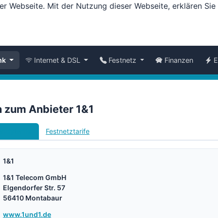
er Webseite. Mit der Nutzung dieser Webseite, erklären Si
nk
Internet & DSL
Festnetz
Finanzen
E
n zum Anbieter 1&1
ndytarife
Festnetztarife
1&1
1&1 Telecom GmbH
Elgendorfer Str. 57
56410 Montabaur
www.1und1.de