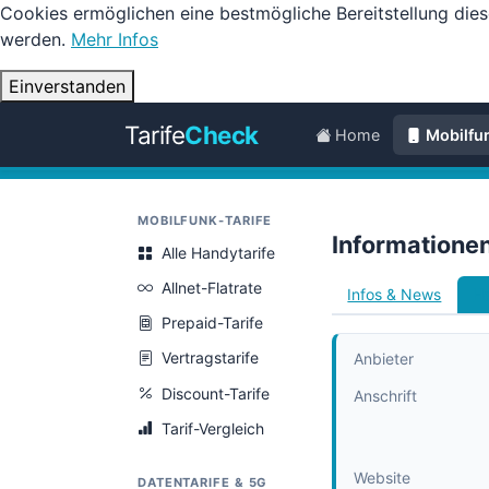
Cookies ermöglichen eine bestmögliche Bereitstellung dies
werden.
Mehr Infos
Einverstanden
Tarife
Check
Home
Mobilfu
MOBILFUNK-TARIFE
Informatione
Alle Handytarife
Allnet-Flatrate
Infos & News
Ha
Prepaid-Tarife
Vertragstarife
Anbieter
Discount-Tarife
Anschrift
Tarif-Vergleich
Website
DATENTARIFE & 5G