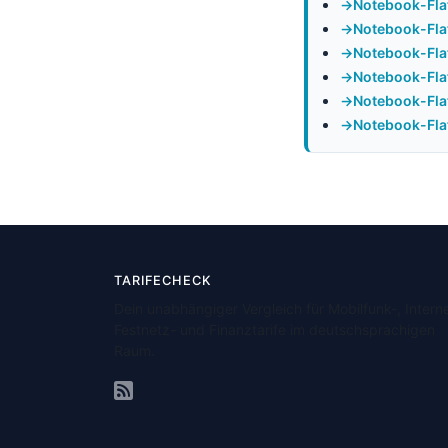
Notebook-Fla
Notebook-Fla
Notebook-Flat
Notebook-Flat
Notebook-Fla
Notebook-Flat
TARIFECHECK
Dein unabhängiger Vergleich für Mobilfunk-, Interne
Festnetz- und Finanztarife im deutschsprachigen
Raum.