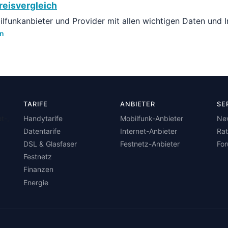
reisvergleich
bilfunkanbieter und Provider mit allen wichtigen Daten und 
en
TARIFE
ANBIETER
SE
t-,
Handytarife
Mobilfunk-Anbieter
Ne
Datentarife
Internet-Anbieter
Ra
DSL & Glasfaser
Festnetz-Anbieter
Fo
Festnetz
Finanzen
Energie