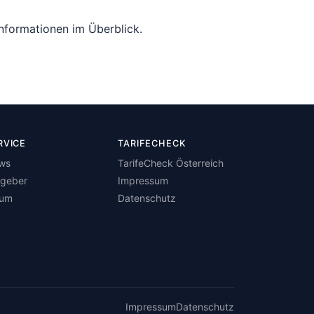
Informationen im Überblick.
RVICE
TARIFECHECK
ws
TarifeCheck Österreich
tgeber
Impressum
rum
Datenschutz
Impressum
Datenschutz