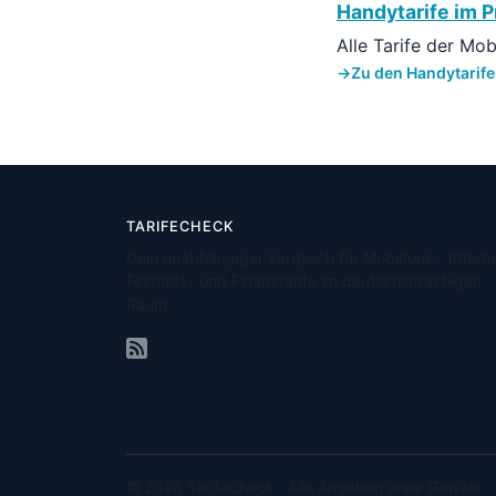
Handytarife im P
Alle Tarife der Mo
Zu den Handytarif
TARIFECHECK
Dein unabhängiger Vergleich für Mobilfunk-, Interne
Festnetz- und Finanztarife im deutschsprachigen
Raum.
© 2026 TarifeCheck · Alle Angaben ohne Gewähr