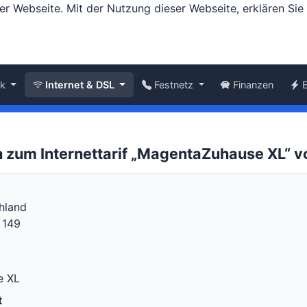
er Webseite. Mit der Nutzung dieser Webseite, erklären Si
nk
Internet & DSL
Festnetz
Finanzen
n zum Internettarif „MagentaZuhause XL“ 
hland
 149
e XL
t