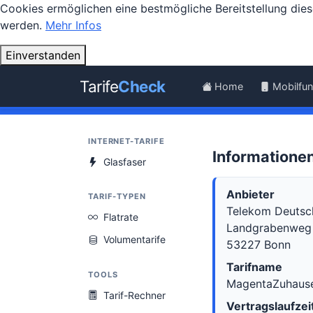
Cookies ermöglichen eine bestmögliche Bereitstellung dies
werden.
Mehr Infos
Einverstanden
Tarife
Check
Home
Mobilfu
INTERNET-TARIFE
Informatione
Glasfaser
Anbieter
TARIF-TYPEN
Telekom Deutsc
Flatrate
Landgrabenweg
Volumentarife
53227 Bonn
Tarifname
TOOLS
MagentaZuhaus
Tarif-Rechner
Vertragslaufzei