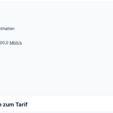
nthalten
300,0
Mbit/s
 zum Tarif