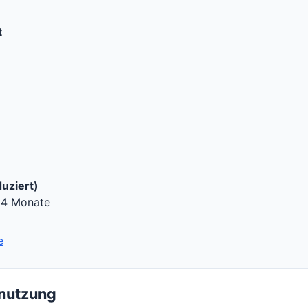
t
uziert)
24 Monate
e
nnutzung