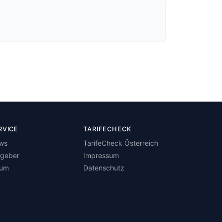
RVICE
TARIFECHECK
ws
TarifeCheck Österreich
tgeber
Impressum
rum
Datenschutz