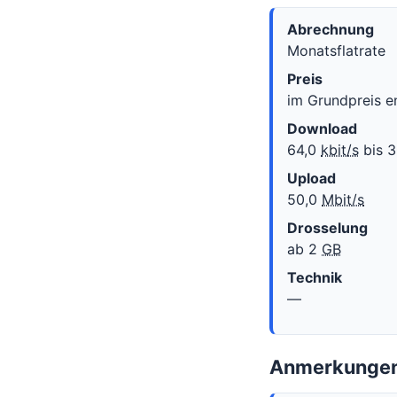
Abrechnung
Monatsflatrate
Preis
im Grundpreis e
Download
64,0
kbit/s
bis 
Upload
50,0
Mbit/s
Drosselung
ab 2
GB
Technik
—
Anmerkungen