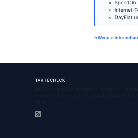
SpeedOn 
Internet-
DayFlat un
Weitere Internetta
TARIFECHECK
Dein unabhängiger Vergleich für Mobilfunk-, Interne
Festnetz- und Finanztarife im deutschsprachigen
Raum.