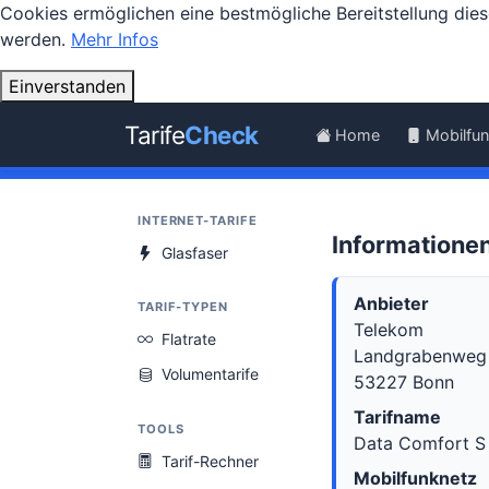
Cookies ermöglichen eine bestmögliche Bereitstellung dies
werden.
Mehr Infos
Einverstanden
Tarife
Check
Home
Mobilfu
INTERNET-TARIFE
Informatione
Glasfaser
Anbieter
TARIF-TYPEN
Telekom
Flatrate
Landgrabenweg
Volumentarife
53227 Bonn
Tarifname
TOOLS
Data Comfort S
Tarif-Rechner
Mobilfunknetz