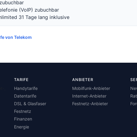
zubuchbar
Telefonie (VoIP) zubuchbar
limited 31 Tage lang inklusive
rife von Telekom
TARIFE
ANBIETER
SE
t-,
Handytarife
Mobilfunk-Anbieter
Ne
Datentarife
Internet-Anbieter
Ra
DSL & Glasfaser
Festnetz-Anbieter
Fo
Festnetz
Finanzen
Energie