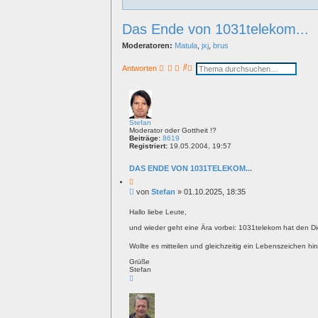
Das Ende von 1031telekom...
Moderatoren:
Matula
,
jxj
,
brus
S
E
Antworten
u
r
c
w
h
e
e
i
t
e
Stefan
r
Moderator oder Gottheit !?
t
Beiträge:
8619
e
Registriert:
19.05.2004, 19:57
S
u
DAS ENDE VON 1031TELEKOM...
c
h
Z
e
i
B
von
Stefan
»
01.10.2025, 18:35
t
e
a
i
t
Hallo liebe Leute,
t
und wieder geht eine Ära vorbei: 1031telekom hat den Die
r
a
Wollte es mitteilen und gleichzeitig ein Lebenszeichen hi
g
Grüße
Stefan
N
a
c
h
o
b