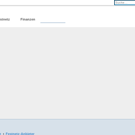
stnetz
Finanzen
Forum
z
Festnetz-Anbieter