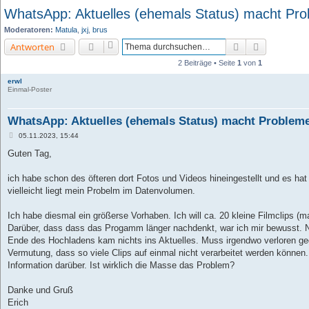
WhatsApp: Aktuelles (ehemals Status) macht Pr
Moderatoren:
Matula
,
jxj
,
brus
Suche
Erweiterte 
Antworten
2 Beiträge • Seite
1
von
1
erwl
Einmal-Poster
WhatsApp: Aktuelles (ehemals Status) macht Problem
B
05.11.2023, 15:44
e
i
Guten Tag,
t
r
a
ich habe schon des öfteren dort Fotos und Videos hineingestellt und es ha
g
vielleicht liegt mein Probelm im Datenvolumen.
Ich habe diesmal ein größerse Vorhaben. Ich will ca. 20 kleine Filmclips (ma
Darüber, dass dass das Progamm länger nachdenkt, war ich mir bewusst. 
Ende des Hochladens kam nichts ins Aktuelles. Muss irgendwo verloren ge
Vermutung, dass so viele Clips auf einmal nicht verarbeitet werden können.
Information darüber. Ist wirklich die Masse das Problem?
Danke und Gruß
Erich