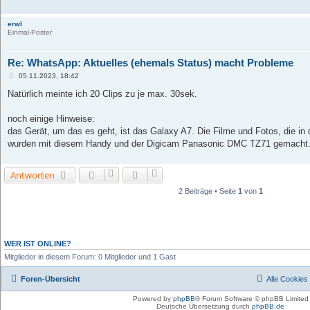
erwl
Einmal-Poster
Re: WhatsApp: Aktuelles (ehemals Status) macht Probleme
B
05.11.2023, 18:42
e
i
Natürlich meinte ich 20 Clips zu je max. 30sek.
t
r
a
noch einige Hinweise:
g
das Gerät, um das es geht, ist das Galaxy A7. Die Filme und Fotos, die in 
wurden mit diesem Handy und der Digicam Panasonic DMC TZ71 gemacht
Antworten
2 Beiträge • Seite
1
von
1
WER IST ONLINE?
Mitglieder in diesem Forum: 0 Mitglieder und 1 Gast
Foren-Übersicht
Alle Cookies
Powered by
phpBB
® Forum Software © phpBB Limited
Deutsche Übersetzung durch
phpBB.de