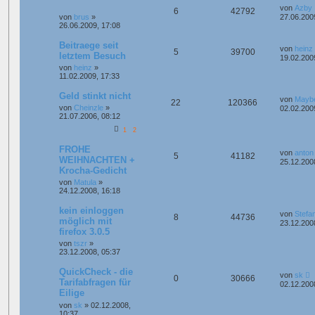
von
Azby
6
42792
von
brus
»
27.06.200
26.06.2009, 17:08
Beitraege seit
von
heinz
5
39700
letztem Besuch
19.02.200
von
heinz
»
11.02.2009, 17:33
Geld stinkt nicht
von
Mayb
22
120366
von
Cheinzle
»
02.02.200
21.07.2006, 08:12
1
2
FROHE
von
anton
5
41182
WEIHNACHTEN +
25.12.200
Krocha-Gedicht
von
Matula
»
24.12.2008, 16:18
kein einloggen
von
Stefa
8
44736
möglich mit
23.12.200
firefox 3.0.5
von
tszr
»
23.12.2008, 05:37
QuickCheck - die
von
sk
0
30666
Tarifabfragen für
02.12.200
Eilige
von
sk
»
02.12.2008,
10:37