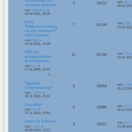
notrufknopf für
von
eigs
4
38337
senioren gesucht
28.02.201
von
Magdalena
»
26.02.2011, 18:29
Hohe
von
Philis
7
41146
Telekomrechnung
24.02.201
ist das rechtens?
Hilfe erbeten!
von
Philis
»
24.02.2011, 14:28
Hilfe für
von
Trash
21
95706
ausgesperrten
03.01.201
Essotigerlein
von
brus
»
17.11.2008, 22:43
1
2
Tapatalk
von
LZ99
5
35859
Unterstützung?
01.12.201
von
LZ9900
»
30.11.2010, 19:22
Korrektur
von
brus
6
35886
von
brus
»
28.11.201
27.11.2010, 14:52
faxen im internet
von
brus
3
33021
von
Lusdin
»
23.09.201
23.09.2010, 13:12