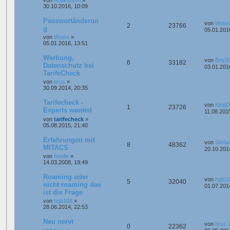
30.10.2016, 10:09
Passwortänderun
von
Wow
2
23766
g
05.01.201
von
Wowo
»
05.01.2016, 13:51
Werbung,
von
Boy2
6
33182
Datenschutz bei
03.01.201
TarifeCheck
von
brus
»
30.09.2014, 20:35
Tarifecheck -
von
King
1
23726
Experts wanted
11.08.2015
von
tarifecheck
»
05.08.2015, 21:40
Erfahrungen mit
von
Stefa
8
48362
MITACS
20.10.201
von
forelle
»
14.03.2008, 19:49
Roaming oder
von
hgb1
5
32040
nicht roaming das
01.07.201
ist die Frage
von
hgb108
»
28.06.2014, 22:53
Neu nervt
von
brus
0
22362