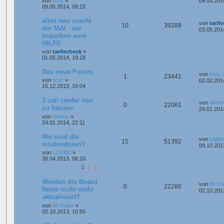
von
brus
»
09.05.201
09.05.2014, 09:15
alles neu macht
von
tarif
10
39289
der MAI - wir
03.05.201
brauchen eure
HILFE
von
tarifecheck
»
01.05.2014, 19:18
Das neue Forum.
von
brus
1
23441
von
brus
»
02.02.201
16.12.2013, 16:04
3 call center von
von
tomm
0
22061
zu hause=
24.01.201
von
tommy
»
24.01.2014, 22:11
Wo sind die
von
Ledw
15
51392
moderatoren?
09.10.201
von
LZ9900
»
30.04.2013, 06:10
1
2
Werden die Board
von
Mr.Dai
0
22280
News nicht mehr
02.10.201
aktualisiert?
von
Mr.Dailer
»
02.10.2013, 10:55