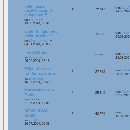
bitte meinen
von
LisaA
4
35342
LisaA7 account
24.08.201
aufsperren!!!
von
LisaA6
»
23.08.2010, 20:41
editor funktioniert
von
Azby
3
35635
nicht gescheit?
05.01.201
von
Georg Hitsch
»
04.01.2010, 23:09
free SMS hier
von
Wow
0
31795
von
Wowo
»
26.09.200
26.09.2009, 18:18
E-Mail-Adresse
von
schill
3
37295
für Registrierung
30.08.200
von
Alexander
»
16.07.2009, 14:52
tarifrechner - ein
von
Azby
2
35419
Modell
27.08.200
von
nerd
»
27.08.2009, 14:51
SPAM SPAM
von
jxj
3
40270
SPAM
16.07.200
von
ray81
»
16.07.2009, 09:03