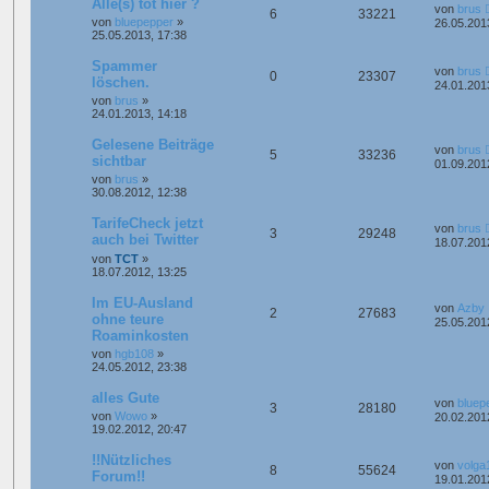
Alle(s) tot hier ?
von
brus
6
33221
von
bluepepper
»
26.05.201
25.05.2013, 17:38
Spammer
von
brus
0
23307
löschen.
24.01.201
von
brus
»
24.01.2013, 14:18
Gelesene Beiträge
von
brus
5
33236
sichtbar
01.09.201
von
brus
»
30.08.2012, 12:38
TarifeCheck jetzt
von
brus
3
29248
auch bei Twitter
18.07.201
von
TCT
»
18.07.2012, 13:25
Im EU-Ausland
von
Azby
2
27683
ohne teure
25.05.201
Roaminkosten
von
hgb108
»
24.05.2012, 23:38
alles Gute
von
bluep
3
28180
von
Wowo
»
20.02.201
19.02.2012, 20:47
!!Nützliches
von
volga
8
55624
Forum!!
19.01.201