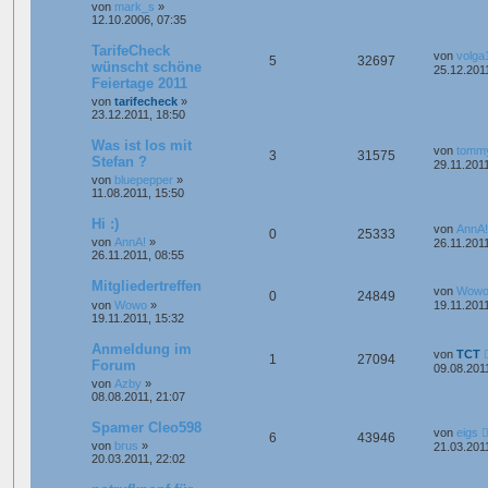
von
mark_s
»
12.10.2006, 07:35
TarifeCheck
von
volga
5
32697
wünscht schöne
25.12.201
Feiertage 2011
von
tarifecheck
»
23.12.2011, 18:50
Was ist los mit
von
tomm
3
31575
Stefan ?
29.11.2011
von
bluepepper
»
11.08.2011, 15:50
Hi :)
von
AnnA!
0
25333
von
AnnA!
»
26.11.2011
26.11.2011, 08:55
Mitgliedertreffen
von
Wow
0
24849
von
Wowo
»
19.11.2011
19.11.2011, 15:32
Anmeldung im
von
TCT
1
27094
Forum
09.08.201
von
Azby
»
08.08.2011, 21:07
Spamer Cleo598
von
eigs
6
43946
von
brus
»
21.03.201
20.03.2011, 22:02