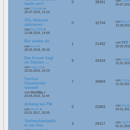
von
Christ
0
38341
heute um!!
26.07.201
von
Christian
»
26.07.2019, 13:19
SSL Redirect
von
Boy2
0
32744
aktivieren!
13.08.201
von
Boy2006
»
13.08.2018, 14:59
Bin wieder da
von
TCT
1
21402
von
brus
»
28.05.201
28.05.2018, 09:18
Das Forum liegt
von
Lotta
9
43434
im Sterben ...
22.01.201
von
nwg-sat
»
25.03.2016, 20:29
Seriöse
von
Lotta
7
35884
Gasanbieter
21.03.201
wanted!
von
BitteBillig
»
24.04.2015, 11:44
Anhang bei PM
von
Wow
0
22883
von
Wowo
»
03.01.201
03.01.2017, 20:05
Tarifwechselgebü
von
ray81
3
29317
hr bei Drei
02.11.201
von
Rolandson
»