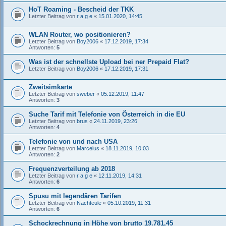
HoT Roaming - Bescheid der TKK
Letzter Beitrag von
r a g e
«
15.01.2020, 14:45
WLAN Router, wo positionieren?
Letzter Beitrag von
Boy2006
«
17.12.2019, 17:34
Antworten:
5
Was ist der schnellste Upload bei ner Prepaid Flat?
Letzter Beitrag von
Boy2006
«
17.12.2019, 17:31
Zweitsimkarte
Letzter Beitrag von
sweber
«
05.12.2019, 11:47
Antworten:
3
Suche Tarif mit Telefonie von Österreich in die EU
Letzter Beitrag von
brus
«
24.11.2019, 23:26
Antworten:
4
Telefonie von und nach USA
Letzter Beitrag von
Marcelus
«
18.11.2019, 10:03
Antworten:
2
Frequenzverteilung ab 2018
Letzter Beitrag von
r a g e
«
12.11.2019, 14:31
Antworten:
6
Spusu mit legendären Tarifen
Letzter Beitrag von
Nachteule
«
05.10.2019, 11:31
Antworten:
6
Schockrechnung in Höhe von brutto 19.781,45