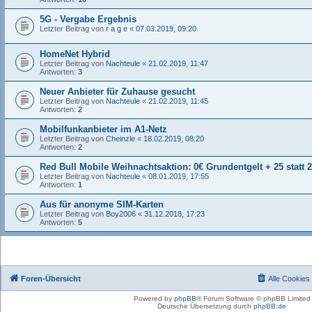
5G - Vergabe Ergebnis
Letzter Beitrag von
r a g e
«
07.03.2019, 09:20
HomeNet Hybrid
Letzter Beitrag von
Nachteule
«
21.02.2019, 11:47
Antworten:
3
Neuer Anbieter für Zuhause gesucht
Letzter Beitrag von
Nachteule
«
21.02.2019, 11:45
Antworten:
2
Mobilfunkanbieter im A1-Netz
Letzter Beitrag von
Cheinzle
«
18.02.2019, 08:20
Antworten:
2
Red Bull Mobile Weihnachtsaktion: 0€ Grundentgelt + 25 statt
Letzter Beitrag von
Nachteule
«
08.01.2019, 17:55
Antworten:
1
Aus für anonyme SIM-Karten
Letzter Beitrag von
Boy2006
«
31.12.2018, 17:23
Antworten:
5
Foren-Übersicht
Alle Cookies
Powered by
phpBB
® Forum Software © phpBB Limited
Deutsche Übersetzung durch
phpBB.de