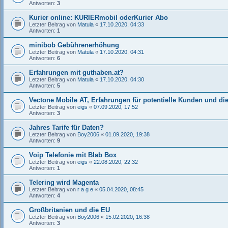
Antworten:
3
Kurier online: KURIERmobil oderKurier Abo
Letzter Beitrag von
Matula
«
17.10.2020, 04:33
Antworten:
1
minibob Gebührenerhöhung
Letzter Beitrag von
Matula
«
17.10.2020, 04:31
Antworten:
6
Erfahrungen mit guthaben.at?
Letzter Beitrag von
Matula
«
17.10.2020, 04:30
Antworten:
5
Vectone Mobile AT, Erfahrungen für potentielle Kunden und
Letzter Beitrag von
eigs
«
07.09.2020, 17:52
Antworten:
3
Jahres Tarife für Daten?
Letzter Beitrag von
Boy2006
«
01.09.2020, 19:38
Antworten:
9
Voip Telefonie mit Blab Box
Letzter Beitrag von
eigs
«
22.08.2020, 22:32
Antworten:
1
Telering wird Magenta
Letzter Beitrag von
r a g e
«
05.04.2020, 08:45
Antworten:
4
Großbritanien und die EU
Letzter Beitrag von
Boy2006
«
15.02.2020, 16:38
Antworten:
3