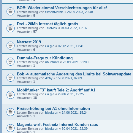
BOB: Wieder einmal Verschlechterungen für alle!
Letzter Beitrag von
SimonMathis
«
26.09.2023, 20:48
Antworten:
8
Drei - 20Mb Internet täglich gratis
Letzter Beitrag von
TeleMax
«
04.03.2022, 12:16
Antworten:
57
Netztest 2019
Letzter Beitrag von
r a g e
«
02.12.2021, 17:41
Antworten:
6
Dummie-Frage zur Kündigung
Letzter Beitrag von
ubuntunix
«
23.09.2021, 21:09
Antworten:
1
Bob -> automatische Änderung des Limits bei Softwareupdate
Letzter Beitrag von
Azby
«
15.08.2021, 07:09
Antworten:
1
Mobilfunker "3" kauft Tele 2: Angriff auf A1
Letzter Beitrag von
r a g e
«
29.06.2021, 12:25
Antworten:
18
Preiserhöhung bei A1 ohne Information
Letzter Beitrag von
blacksun
«
14.06.2021, 15:24
Antworten:
1
Magenta wirft Festnetz-Internet-Kunden raus
Letzter Beitrag von
blacksun
«
30.04.2021, 22:39
Antworten:
1