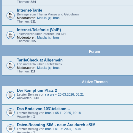
Themen:
884
Internet-Tarife
Beiträge zum Thema Preise und Gebühren
Moderatoren:
Matula
,
jxj
,
brus
Themen:
511
Internet-Telefonie (VoIP)
Telefonieren über Internet und DSL.
Moderatoren:
Matula
,
jxj
,
brus
Themen:
305
Forum
TarifeCheck.at Allgemein
Lob und Kritik über TarifeCheck
Moderatoren:
Matula
,
jxj
,
brus
Themen:
111
Aktive Themen
Der Kampf um Platz 2
Letzter Beitrag von
r a g e
«
20.03.2026, 05:21
Antworten:
130
Das Ende von 1031telekom...
Letzter Beitrag von
brus
«
05.11.2025, 19:18
Antworten:
1
Daten-Roaming SIM - neue Ära durch eSIM
Letzter Beitrag von
brus
«
01.06.2024, 18:46
Antworten:
1