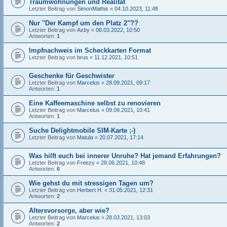
Traumwohnungen und Realität
Letzter Beitrag von
SimonMathis
«
04.10.2023, 11:48
Nur "Der Kampf um den Platz 2"??
Letzter Beitrag von
Azby
«
08.03.2022, 10:50
Antworten:
1
Impfnachweis im Scheckkarten Format
Letzter Beitrag von
brus
«
11.12.2021, 10:51
Geschenke für Geschwister
Letzter Beitrag von
Marcelus
«
28.09.2021, 09:17
Antworten:
1
Eine Kaffeemaschine selbst zu renovieren
Letzter Beitrag von
Marcelus
«
09.09.2021, 10:41
Antworten:
1
Suche Delightmobile SIM-Karte ;-)
Letzter Beitrag von
Matula
«
20.07.2021, 17:14
Was hilft euch bei innerer Unruhe? Hat jemand Erfahrungen?
Letzter Beitrag von
Freezy
«
28.06.2021, 10:48
Antworten:
6
Wie gehst du mit stressigen Tagen um?
Letzter Beitrag von
Herbert H.
«
31.05.2021, 12:31
Antworten:
2
Altersvorsorge, aber wie?
Letzter Beitrag von
Marcelus
«
28.03.2021, 13:03
Antworten:
2