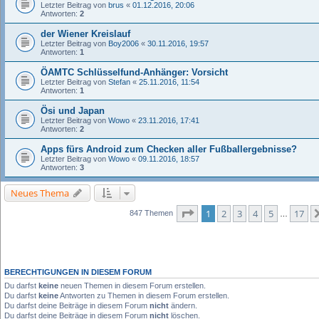
Letzter Beitrag von
brus
«
01.12.2016, 20:06
Antworten:
2
der Wiener Kreislauf
Letzter Beitrag von
Boy2006
«
30.11.2016, 19:57
Antworten:
1
ÖAMTC Schlüsselfund-Anhänger: Vorsicht
Letzter Beitrag von
Stefan
«
25.11.2016, 11:54
Antworten:
1
Ösi und Japan
Letzter Beitrag von
Wowo
«
23.11.2016, 17:41
Antworten:
2
Apps fürs Android zum Checken aller Fußballergebnisse?
Letzter Beitrag von
Wowo
«
09.11.2016, 18:57
Antworten:
3
Neues Thema
Seite
1
von
17
1
2
3
4
5
17
847 Themen
…
BERECHTIGUNGEN IN DIESEM FORUM
Du darfst
keine
neuen Themen in diesem Forum erstellen.
Du darfst
keine
Antworten zu Themen in diesem Forum erstellen.
Du darfst deine Beiträge in diesem Forum
nicht
ändern.
Du darfst deine Beiträge in diesem Forum
nicht
löschen.