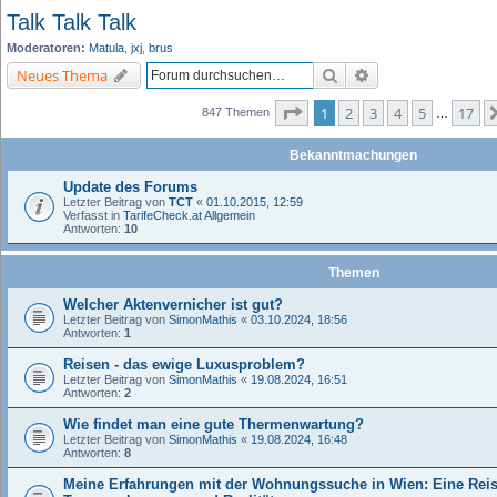
Talk Talk Talk
Moderatoren:
Matula
,
jxj
,
brus
Suche
Erweiterte Suche
Neues Thema
Seite
1
von
17
1
2
3
4
5
17
847 Themen
…
Bekanntmachungen
Update des Forums
Letzter Beitrag von
TCT
«
01.10.2015, 12:59
Verfasst in
TarifeCheck.at Allgemein
Antworten:
10
Themen
Welcher Aktenvernicher ist gut?
Letzter Beitrag von
SimonMathis
«
03.10.2024, 18:56
Antworten:
1
Reisen - das ewige Luxusproblem?
Letzter Beitrag von
SimonMathis
«
19.08.2024, 16:51
Antworten:
2
Wie findet man eine gute Thermenwartung?
Letzter Beitrag von
SimonMathis
«
19.08.2024, 16:48
Antworten:
8
Meine Erfahrungen mit der Wohnungssuche in Wien: Eine Rei