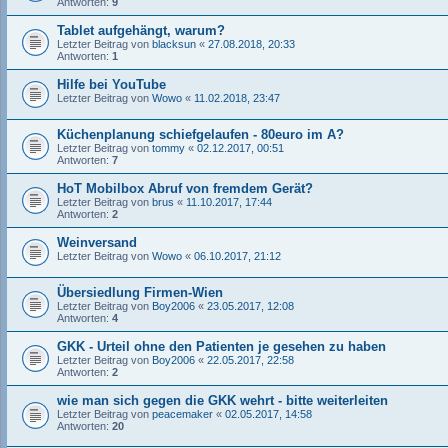
Antworten:
9
Tablet aufgehängt, warum?
Letzter Beitrag von
blacksun
«
27.08.2018, 20:33
Antworten:
1
Hilfe bei YouTube
Letzter Beitrag von
Wowo
«
11.02.2018, 23:47
Küchenplanung schiefgelaufen - 80euro im A?
Letzter Beitrag von
tommy
«
02.12.2017, 00:51
Antworten:
7
HoT Mobilbox Abruf von fremdem Gerät?
Letzter Beitrag von
brus
«
11.10.2017, 17:44
Antworten:
2
Weinversand
Letzter Beitrag von
Wowo
«
06.10.2017, 21:12
Übersiedlung Firmen-Wien
Letzter Beitrag von
Boy2006
«
23.05.2017, 12:08
Antworten:
4
GKK - Urteil ohne den Patienten je gesehen zu haben
Letzter Beitrag von
Boy2006
«
22.05.2017, 22:58
Antworten:
2
wie man sich gegen die GKK wehrt - bitte weiterleiten
Letzter Beitrag von
peacemaker
«
02.05.2017, 14:58
Antworten:
20