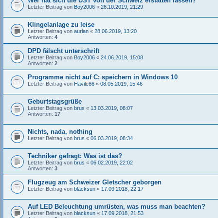
Wer hat sich die UST von der Schweiz erstatten lassen?
Letzter Beitrag von
Boy2006
«
26.10.2019, 21:29
Klingelanlage zu leise
Letzter Beitrag von
aurian
«
28.06.2019, 13:20
Antworten:
4
DPD fälscht unterschrift
Letzter Beitrag von
Boy2006
«
24.06.2019, 15:08
Antworten:
2
Programme nicht auf C: speichern in Windows 10
Letzter Beitrag von
Havile86
«
08.05.2019, 15:46
Geburtstagsgrüße
Letzter Beitrag von
brus
«
13.03.2019, 08:07
Antworten:
17
Nichts, nada, nothing
Letzter Beitrag von
brus
«
06.03.2019, 08:34
Techniker gefragt: Was ist das?
Letzter Beitrag von
brus
«
06.02.2019, 22:02
Antworten:
3
Flugzeug am Schweizer Gletscher geborgen
Letzter Beitrag von
blacksun
«
17.09.2018, 22:17
Auf LED Beleuchtung umrüsten, was muss man beachten?
Letzter Beitrag von
blacksun
«
17.09.2018, 21:53