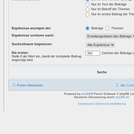
Nur im Text der Beiträge
Nur im Betreff der Themen
Nur im ersten Beitrag der T
Ergebnisse anzeigen als:
Beiträge
Themen
Ergebnisse sortieren nach:
Suchzeitraum begrenzen:
Die ersten:
Zeichen der Beiträge 
Stelle 0 als Wert ein, damit der komplette Beitrag
angezeigt wird.
Foren-Übersicht
Alle Cook
Powered by
phpBB
® Forum Software © phpBB Lim
Deutsche Übersetzung durch
phpBB.de
Impressum
|
Datenschutzerklärung