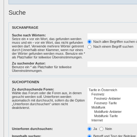
Suche
SUCHANFRAGE
Suche nach Wörtern:
Setze ein
+
vor ein Wort, das gefunden werden
Nach allen Begriffen suchen
muss und ein
-
vor ein Wort, das nicht gefunden
werden darf. Verwende mehrere Wörter getrennt
Nach einem Begriff suchen
durch
|
innerhalb einer Klammer, wenn nur eines
der Wörter gefunden werden muss. Benutze ein *
als Platzhalter für teilweise Übereinstimmungen.
Zu suchender Autor:
Benutze ein * als Platzhalter für teilweise
Übereinstimmungen.
SUCHOPTIONEN
Zu durchsuchende Foren:
Wähle das Forum oder die Foren aus, in denen
gesucht werden soll. Unterforen werden
automatisch mit durchsucht, sofern du die Option
„Unterforen durchsuchen“ unten nicht
deaktivierst.
Unterforen durchsuchen:
Ja
Nein
Innerhalb suchen:
Betreff und Text der Beiträge