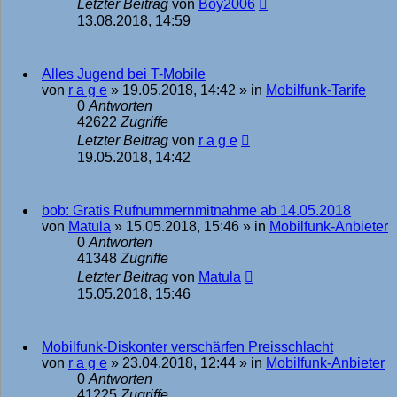
Letzter Beitrag
von
Boy2006
13.08.2018, 14:59
Alles Jugend bei T-Mobile
von
r a g e
»
19.05.2018, 14:42
» in
Mobilfunk-Tarife
0
Antworten
42622
Zugriffe
Letzter Beitrag
von
r a g e
19.05.2018, 14:42
bob: Gratis Rufnummernmitnahme ab 14.05.2018
von
Matula
»
15.05.2018, 15:46
» in
Mobilfunk-Anbieter
0
Antworten
41348
Zugriffe
Letzter Beitrag
von
Matula
15.05.2018, 15:46
Mobilfunk-Diskonter verschärfen Preisschlacht
von
r a g e
»
23.04.2018, 12:44
» in
Mobilfunk-Anbieter
0
Antworten
41225
Zugriffe