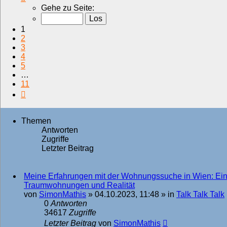
1
Gehe zu Seite:
von
11
1
2
3
4
5
…
11
Nächste
Themen
Antworten
Zugriffe
Letzter Beitrag
Meine Erfahrungen mit der Wohnungssuche in Wien: Ei
Traumwohnungen und Realität
von
SimonMathis
»
04.10.2023, 11:48
» in
Talk Talk Talk
0
Antworten
34617
Zugriffe
Letzter Beitrag
von
SimonMathis