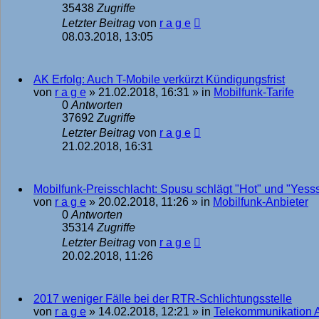
35438
Zugriffe
Letzter Beitrag
von
r a g e
08.03.2018, 13:05
AK Erfolg: Auch T-Mobile verkürzt Kündigungsfrist
von
r a g e
»
21.02.2018, 16:31
» in
Mobilfunk-Tarife
0
Antworten
37692
Zugriffe
Letzter Beitrag
von
r a g e
21.02.2018, 16:31
Mobilfunk-Preisschlacht: Spusu schlägt "Hot" und "Yess
von
r a g e
»
20.02.2018, 11:26
» in
Mobilfunk-Anbieter
0
Antworten
35314
Zugriffe
Letzter Beitrag
von
r a g e
20.02.2018, 11:26
2017 weniger Fälle bei der RTR-Schlichtungsstelle
von
r a g e
»
14.02.2018, 12:21
» in
Telekommunikation 