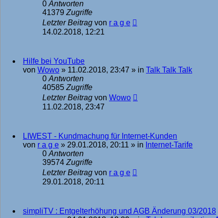
0
Antworten
41379
Zugriffe
Letzter Beitrag
von
r a g e
14.02.2018, 12:21
Hilfe bei YouTube
von
Wowo
»
11.02.2018, 23:47
» in
Talk Talk Talk
0
Antworten
40585
Zugriffe
Letzter Beitrag
von
Wowo
11.02.2018, 23:47
LIWEST - Kundmachung für Internet-Kunden
von
r a g e
»
29.01.2018, 20:11
» in
Internet-Tarife
0
Antworten
39574
Zugriffe
Letzter Beitrag
von
r a g e
29.01.2018, 20:11
simpliTV : Entgelterhöhung und AGB Änderung 03/2018