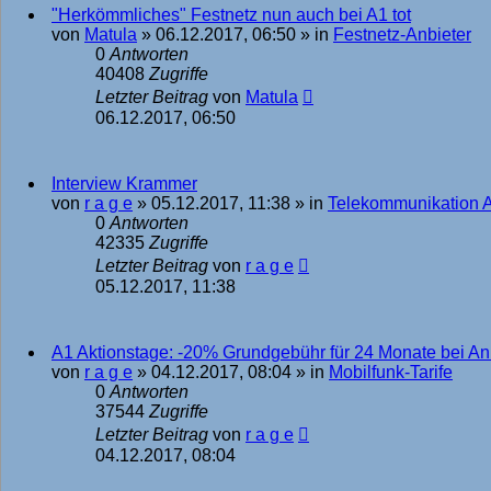
"Herkömmliches" Festnetz nun auch bei A1 tot
von
Matula
»
06.12.2017, 06:50
» in
Festnetz-Anbieter
0
Antworten
40408
Zugriffe
Letzter Beitrag
von
Matula
06.12.2017, 06:50
Interview Krammer
von
r a g e
»
05.12.2017, 11:38
» in
Telekommunikation 
0
Antworten
42335
Zugriffe
Letzter Beitrag
von
r a g e
05.12.2017, 11:38
A1 Aktionstage: -20% Grundgebühr für 24 Monate bei An
von
r a g e
»
04.12.2017, 08:04
» in
Mobilfunk-Tarife
0
Antworten
37544
Zugriffe
Letzter Beitrag
von
r a g e
04.12.2017, 08:04