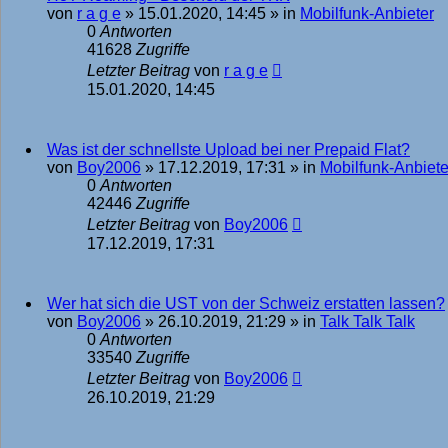
von
r a g e
»
15.01.2020, 14:45
» in
Mobilfunk-Anbieter
0
Antworten
41628
Zugriffe
Letzter Beitrag
von
r a g e
15.01.2020, 14:45
Was ist der schnellste Upload bei ner Prepaid Flat?
von
Boy2006
»
17.12.2019, 17:31
» in
Mobilfunk-Anbiete
0
Antworten
42446
Zugriffe
Letzter Beitrag
von
Boy2006
17.12.2019, 17:31
Wer hat sich die UST von der Schweiz erstatten lassen?
von
Boy2006
»
26.10.2019, 21:29
» in
Talk Talk Talk
0
Antworten
33540
Zugriffe
Letzter Beitrag
von
Boy2006
26.10.2019, 21:29