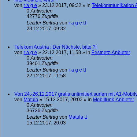
von
r a g e
»
23.12.2017, 09:32
» in
Telekommunikation 
0
Antworten
42776
Zugriffe
Letzter Beitrag
von
r a g e
23.12.2017, 09:32
Telekom Austria : Der Nächste, bitte ?!
von
r a g e
»
22.12.2017, 11:58
» in
Festnetz-Anbieter
0
Antworten
39401
Zugriffe
Letzter Beitrag
von
r a g e
22.12.2017, 11:58
Von 24.-26.12.2017 gratis unlimitiert surfen mit A1-Mobil
von
Matula
»
15.12.2017, 20:03
» in
Mobilfunk-Anbieter
0
Antworten
36726
Zugriffe
Letzter Beitrag
von
Matula
15.12.2017, 20:03