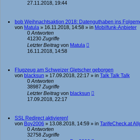
27.11.2018, 19:44
bob Weihnachtsaktion 2018: Datenguthaben ins Folge
von
Matula
»
16.11.2018, 14:58
» in
Mobilfunk-Anbieter
0
Antworten
41230
Zugriffe
Letzter Beitrag
von
Matula
16.11.2018, 14:58
Flugzeug am Schweizer Gletscher geborgen
von
blacksun
»
17.09.2018, 22:17
» in
Talk Talk Talk
0
Antworten
38987
Zugriffe
Letzter Beitrag
von
blacksun
17.09.2018, 22:17
SSL Redirect aktivieren!
von
Boy2006
»
13.08.2018, 14:59
» in
TarifeCheck.at Al
0
Antworten
32758
Zugriffe