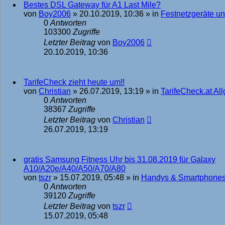
Bestes DSL Gateway für A1 Last Mile?
von
Boy2006
»
20.10.2019, 10:36
» in
Festnetzgeräte u
0
Antworten
103300
Zugriffe
Letzter Beitrag
von
Boy2006
20.10.2019, 10:36
TarifeCheck zieht heute um!!
von
Christian
»
26.07.2019, 13:19
» in
TarifeCheck.at Al
0
Antworten
38367
Zugriffe
Letzter Beitrag
von
Christian
26.07.2019, 13:19
gratis Samsung Fitness Uhr bis 31.08.2019 für Galaxy
A10/A20e/A40/A50/A70/A80
von
tszr
»
15.07.2019, 05:48
» in
Handys & Smartphone
0
Antworten
39120
Zugriffe
Letzter Beitrag
von
tszr
15.07.2019, 05:48