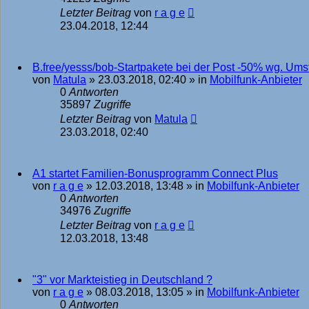
Letzter Beitrag
von
r a g e
23.04.2018, 12:44
B.free/yesss/bob-Startpakete bei der Post -50% wg. Umst
von
Matula
»
23.03.2018, 02:40
» in
Mobilfunk-Anbieter
0
Antworten
35897
Zugriffe
Letzter Beitrag
von
Matula
23.03.2018, 02:40
A1 startet Familien-Bonusprogramm Connect Plus
von
r a g e
»
12.03.2018, 13:48
» in
Mobilfunk-Anbieter
0
Antworten
34976
Zugriffe
Letzter Beitrag
von
r a g e
12.03.2018, 13:48
"3" vor Markteistieg in Deutschland ?
von
r a g e
»
08.03.2018, 13:05
» in
Mobilfunk-Anbieter
0
Antworten