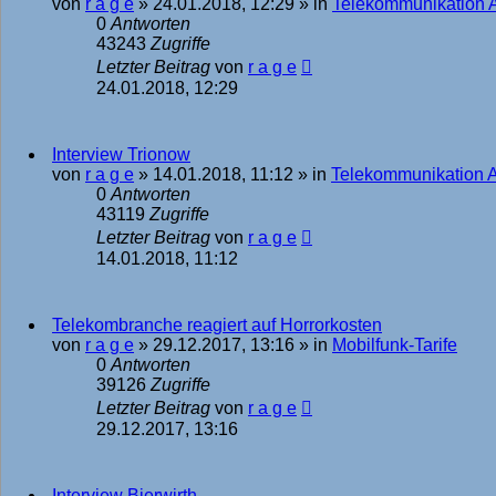
von
r a g e
»
24.01.2018, 12:29
» in
Telekommunikation 
0
Antworten
43243
Zugriffe
Letzter Beitrag
von
r a g e
24.01.2018, 12:29
Interview Trionow
von
r a g e
»
14.01.2018, 11:12
» in
Telekommunikation 
0
Antworten
43119
Zugriffe
Letzter Beitrag
von
r a g e
14.01.2018, 11:12
Telekombranche reagiert auf Horrorkosten
von
r a g e
»
29.12.2017, 13:16
» in
Mobilfunk-Tarife
0
Antworten
39126
Zugriffe
Letzter Beitrag
von
r a g e
29.12.2017, 13:16
Interview Bierwirth