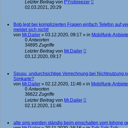
Letzter Beitrag
von
PYrobreezer
02.03.2021, 20:29
Bob,legt bei komplizierten Fragen,einfach Telefon auf,ve
meldet sich nicht!
von
Mr.Dailer
»
03.12.2020, 09:17
» in
Mobilfunk-Anbiete
0
Antworten
34895
Zugriffe
Letzter Beitrag
von
Mr.Dailer
03.12.2020, 09:17
Spusu ,undurchsichtige Verrechnung,bei Nichtnutzung,no
Simkarte?
von
Mr.Dailer
»
02.12.2020, 11:46
» in
Mobilfunk-Anbiete
0
Antworten
36622
Zugriffe
Letzter Beitrag
von
Mr.Dailer
02.12.2020, 11:46
alte sms werden ständig beim einschalten vom Iphone g
von
Mr.Dailer
»
20.11.2020, 16:16
» in
Talk Talk Talk