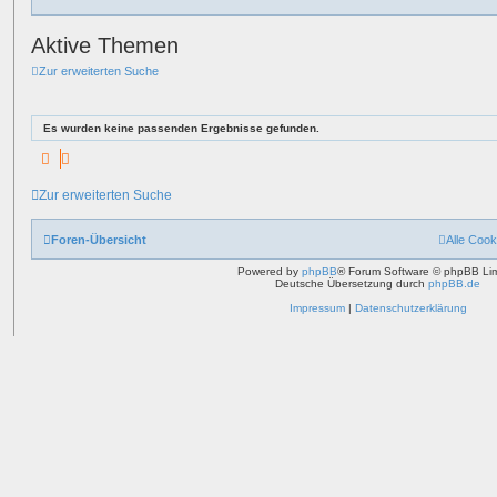
Aktive Themen
Zur erweiterten Suche
Es wurden keine passenden Ergebnisse gefunden.
Zur erweiterten Suche
Foren-Übersicht
Alle Cook
Powered by
phpBB
® Forum Software © phpBB Lim
Deutsche Übersetzung durch
phpBB.de
Impressum
|
Datenschutzerklärung