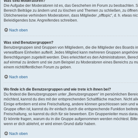
Was sind Moderatoren?
Die Aufgabe der Moderatoren ist es, das Geschehen im Forum zu beobachten. S
Bereich Beiträge zu ändern und zu löschen und Themen zu schließen, zu öffnen,
Üblicherweise verhindern Moderatoren, dass Mitglieder „offtopic“, d. h. etwas 
Beleidigendes bzw. Angreifendes schreiben.
Nach oben
Was sind Benutzergruppen?
Benutzergruppen sind Gruppen von Mitgliedern, die die Mitglieder des Boards in
verwaltbare Einheiten aufteilt. Jedes Mitglied kann mehreren Gruppen angehö
Berechtigungen zugeteilt werden. Dies erleichtert es den Administratoren, Bere
auf einmal zu ändern und sie zum Beispiel zu Moderatoren eines Bereichs zu ma
einem nichtöffentlichen Forum zu geben.
Nach oben
Wo finde ich die Benutzergruppen und wie trete ich ihnen bei?
Du findest die Benutzergruppen unter „Benutzergruppen“ im persönlichen Bereic
möchtest, kannst du dies mit der entsprechenden Schaltfläche machen. Nicht all
Einige erfordern erst eine Freischaltung, andere können geschlossen sein und w
Gruppe offen ist, kannst du ihr einfach durch die entsprechende Funktion beitret
Freischaltung, so kannst du dich für sie bewerben. Ein Gruppenleiter muss dar
Er könnte fragen, warum du in die Gruppe aufgenommen werden möchtest. Bitte 
wenn er dich ablehnt, er wird einen Grund dafür haben.
Nach oben