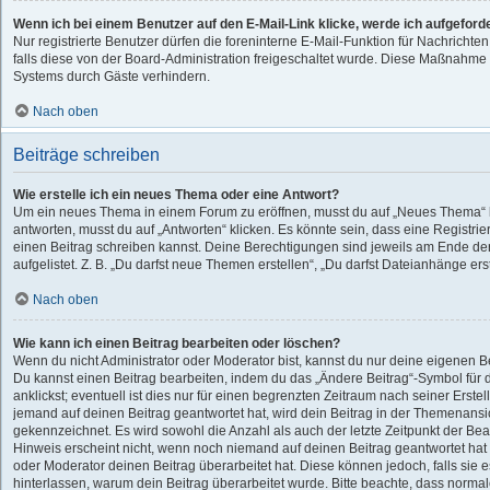
Wenn ich bei einem Benutzer auf den E-Mail-Link klicke, werde ich aufgeford
Nur registrierte Benutzer dürfen die foreninterne E-Mail-Funktion für Nachricht
falls diese von der Board-Administration freigeschaltet wurde. Diese Maßnahme
Systems durch Gäste verhindern.
Nach oben
Beiträge schreiben
Wie erstelle ich ein neues Thema oder eine Antwort?
Um ein neues Thema in einem Forum zu eröffnen, musst du auf „Neues Thema“ k
antworten, musst du auf „Antworten“ klicken. Es könnte sein, dass eine Registrier
einen Beitrag schreiben kannst. Deine Berechtigungen sind jeweils am Ende der
aufgelistet. Z. B. „Du darfst neue Themen erstellen“, „Du darfst Dateianhänge ers
Nach oben
Wie kann ich einen Beitrag bearbeiten oder löschen?
Wenn du nicht Administrator oder Moderator bist, kannst du nur deine eigenen B
Du kannst einen Beitrag bearbeiten, indem du das „Ändere Beitrag“-Symbol für
anklickst; eventuell ist dies nur für einen begrenzten Zeitraum nach seiner Erste
jemand auf deinen Beitrag geantwortet hat, wird dein Beitrag in der Themenansic
gekennzeichnet. Es wird sowohl die Anzahl als auch der letzte Zeitpunkt der Be
Hinweis erscheint nicht, wenn noch niemand auf deinen Beitrag geantwortet hat
oder Moderator deinen Beitrag überarbeitet hat. Diese können jedoch, falls sie es
hinterlassen, warum dein Beitrag überarbeitet wurde. Bitte beachte, dass normal