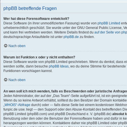
phpBB betreffende Fragen
Wer hat diese Forensoftware entwickelt?
Diese Software (in ihrer unmodifizierten Fassung) wurde von
phpBB Limited
entw
urheberrechtlich geschützt. Sie wurde unter der GNU General Public License, Ver
und kann frei vertrieben werden. Weitere Details findest du
auf der Seite von ph
deutschsprachige Anlaufstelle ist unter
phpBB.de
zu finden.
Nach oben
Warum ist Funktion x oder y nicht enthalten?
Diese Software wurde von phpBB Limited geschrieben. Wenn du denkst, dass ei
werden sollte, dann besuche
phpBB Ideas
, wo du deine Stimme für bestehend
Funktionen vorschlagen kannst.
Nach oben
An wen soll ich mich wenden, falls es Beschwerden oder juristische Anfrag
Jeder Administrator, der auf der „Das Team“-Seite aufgeführt ist, ist ein geeigne
Wenn du so keine Antwort erhältst, solltest du den Besitzer der Domain kontaktie
„WHOIS“-Abfrage
durch) oder — falls diese Seite bei einem kostenlosen Webhoster
funpic.de usw. liegt — den Support oder den Abuse-Kontakt des betreffenden Die
phpBB Limited (phpBB.com) und phpBB Deutschland e. V. (phpBB.de)
absolut k
Benutzung oder den oder die Benutzer der Forensoftware haben und dafür in ke
herangezogen werden können. Kontaktiere daher nie phpBB Limited oder phpBB