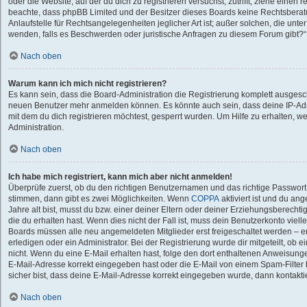
oder die Website, auf der du dich zu registrieren versuchst, zutrifft, ziehe einen r
beachte, dass phpBB Limited und der Besitzer dieses Boards keine Rechtsberat
Anlaufstelle für Rechtsangelegenheiten jeglicher Art ist; außer solchen, die unte
wenden, falls es Beschwerden oder juristische Anfragen zu diesem Forum gibt?
Nach oben
Warum kann ich mich nicht registrieren?
Es kann sein, dass die Board-Administration die Registrierung komplett ausgesch
neuen Benutzer mehr anmelden können. Es könnte auch sein, dass deine IP-Ad
mit dem du dich registrieren möchtest, gesperrt wurden. Um Hilfe zu erhalten, w
Administration.
Nach oben
Ich habe mich registriert, kann mich aber nicht anmelden!
Überprüfe zuerst, ob du den richtigen Benutzernamen und das richtige Passwor
stimmen, dann gibt es zwei Möglichkeiten. Wenn
COPPA
aktiviert ist und du an
Jahre alt bist, musst du bzw. einer deiner Eltern oder deiner Erziehungsberecht
die du erhalten hast. Wenn dies nicht der Fall ist, muss dein Benutzerkonto vielle
Boards müssen alle neu angemeldeten Mitglieder erst freigeschaltet werden – e
erledigen oder ein Administrator. Bei der Registrierung wurde dir mitgeteilt, ob ei
nicht. Wenn du eine E-Mail erhalten hast, folge den dort enthaltenen Anweisung
E-Mail-Adresse korrekt eingegeben hast oder die E-Mail von einem Spam-Filter 
sicher bist, dass deine E-Mail-Adresse korrekt eingegeben wurde, dann kontaktie
Nach oben