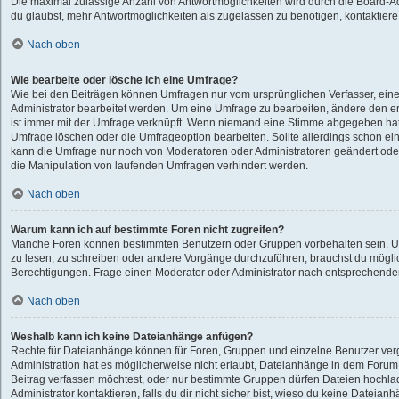
Die maximal zulässige Anzahl von Antwortmöglichkeiten wird durch die Board-Ad
du glaubst, mehr Antwortmöglichkeiten als zugelassen zu benötigen, kontaktiere 
Nach oben
Wie bearbeite oder lösche ich eine Umfrage?
Wie bei den Beiträgen können Umfragen nur vom ursprünglichen Verfasser, ei
Administrator bearbeitet werden. Um eine Umfrage zu bearbeiten, ändere den e
ist immer mit der Umfrage verknüpft. Wenn niemand eine Stimme abgegeben ha
Umfrage löschen oder die Umfrageoption bearbeiten. Sollte allerdings schon e
kann die Umfrage nur noch von Moderatoren oder Administratoren geändert oder
die Manipulation von laufenden Umfragen verhindert werden.
Nach oben
Warum kann ich auf bestimmte Foren nicht zugreifen?
Manche Foren können bestimmten Benutzern oder Gruppen vorbehalten sein. U
zu lesen, zu schreiben oder andere Vorgänge durchzuführen, brauchst du mögl
Berechtigungen. Frage einen Moderator oder Administrator nach entsprechend
Nach oben
Weshalb kann ich keine Dateianhänge anfügen?
Rechte für Dateianhänge können für Foren, Gruppen und einzelne Benutzer ve
Administration hat es möglicherweise nicht erlaubt, Dateianhänge in dem Foru
Beitrag verfassen möchtest, oder nur bestimmte Gruppen dürfen Dateien hochla
Administrator kontaktieren, falls du dir nicht sicher bist, wieso du keine Dateia