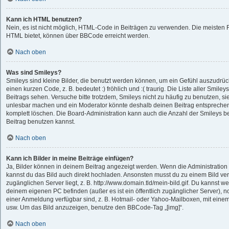
Kann ich HTML benutzen?
Nein, es ist nicht möglich, HTML-Code in Beiträgen zu verwenden. Die meisten 
HTML bietet, können über BBCode erreicht werden.
Nach oben
Was sind Smileys?
Smileys sind kleine Bilder, die benutzt werden können, um ein Gefühl auszudrüc
einen kurzen Code, z. B. bedeutet :) fröhlich und :( traurig. Die Liste aller Smil
Beitrags sehen. Versuche bitte trotzdem, Smileys nicht zu häufig zu benutzen, s
unlesbar machen und ein Moderator könnte deshalb deinen Beitrag entsprechen
komplett löschen. Die Board-Administration kann auch die Anzahl der Smileys b
Beitrag benutzen kannst.
Nach oben
Kann ich Bilder in meine Beiträge einfügen?
Ja, Bilder können in deinem Beitrag angezeigt werden. Wenn die Administration
kannst du das Bild auch direkt hochladen. Ansonsten musst du zu einem Bild verl
zugänglichen Server liegt, z. B. http://www.domain.tld/mein-bild.gif. Du kannst we
deinem eigenen PC befinden (außer es ist ein öffentlich zugänglicher Server), n
einer Anmeldung verfügbar sind, z. B. Hotmail- oder Yahoo-Mailboxen, mit eine
usw. Um das Bild anzuzeigen, benutze den BBCode-Tag „[img]“.
Nach oben