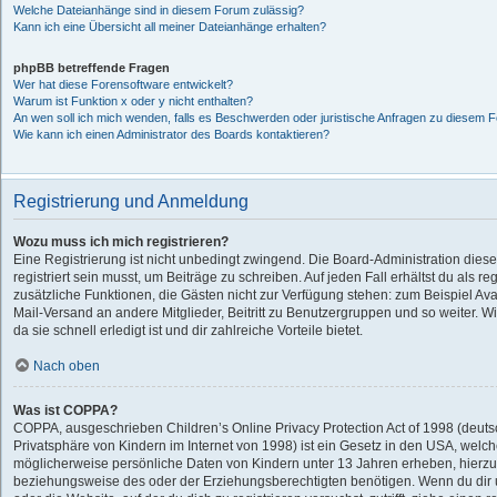
Welche Dateianhänge sind in diesem Forum zulässig?
Kann ich eine Übersicht all meiner Dateianhänge erhalten?
phpBB betreffende Fragen
Wer hat diese Forensoftware entwickelt?
Warum ist Funktion x oder y nicht enthalten?
An wen soll ich mich wenden, falls es Beschwerden oder juristische Anfragen zu diesem F
Wie kann ich einen Administrator des Boards kontaktieren?
Registrierung und Anmeldung
Wozu muss ich mich registrieren?
Eine Registrierung ist nicht unbedingt zwingend. Die Board-Administration dies
registriert sein musst, um Beiträge zu schreiben. Auf jeden Fall erhältst du als regi
zusätzliche Funktionen, die Gästen nicht zur Verfügung stehen: zum Beispiel Avat
Mail-Versand an andere Mitglieder, Beitritt zu Benutzergruppen und so weiter. 
da sie schnell erledigt ist und dir zahlreiche Vorteile bietet.
Nach oben
Was ist COPPA?
COPPA, ausgeschrieben Children’s Online Privacy Protection Act of 1998 (deut
Privatsphäre von Kindern im Internet von 1998) ist ein Gesetz in den USA, welche
möglicherweise persönliche Daten von Kindern unter 13 Jahren erheben, hierzu
beziehungsweise des oder der Erziehungsberechtigten benötigen. Wenn du dir un