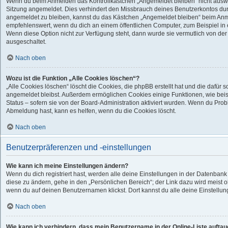
Wenn du beim Anmelden das Kontrollkästchen „Angemeldet bleiben“ nicht auswähl
Sitzung angemeldet. Dies verhindert den Missbrauch deines Benutzerkontos dur
angemeldet zu bleiben, kannst du das Kästchen „Angemeldet bleiben“ beim Anme
empfehlenswert, wenn du dich an einem öffentlichen Computer, zum Beispiel in e
Wenn diese Option nicht zur Verfügung steht, dann wurde sie vermutlich von der
ausgeschaltet.
Nach oben
Wozu ist die Funktion „Alle Cookies löschen“?
„Alle Cookies löschen“ löscht die Cookies, die phpBB erstellt hat und die dafür
angemeldet bleibst. Außerdem ermöglichen Cookies einige Funktionen, wie bei
Status – sofern sie von der Board-Administration aktiviert wurden. Wenn du Pro
Abmeldung hast, kann es helfen, wenn du die Cookies löscht.
Nach oben
Benutzerpräferenzen und -einstellungen
Wie kann ich meine Einstellungen ändern?
Wenn du dich registriert hast, werden alle deine Einstellungen in der Datenban
diese zu ändern, gehe in den „Persönlichen Bereich“; der Link dazu wird meist o
wenn du auf deinen Benutzernamen klickst. Dort kannst du alle deine Einstellu
Nach oben
Wie kann ich verhindern, dass mein Benutzername in der Online-Liste auftau