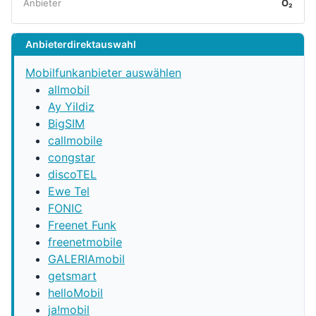
Anbieter
O₂
Anbieterdirektauswahl
Mobilfunkanbieter auswählen
allmobil
Ay Yildiz
BigSIM
callmobile
congstar
discoTEL
Ewe Tel
FONIC
Freenet Funk
freenetmobile
GALERIAmobil
getsmart
helloMobil
ja!mobil