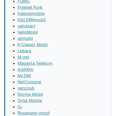
FONIC
Freenet Funk
freenetmobile
GALERIAmobil
getsmart
helloMobil
ja!mobil
K-Classic Mobil
Lebara
M-net
Magenta Telekom
maXXim
McSIM
NetCologne
netzclub
Norma Mobil
Ortel Mobile
O₂
Rossmann mobil