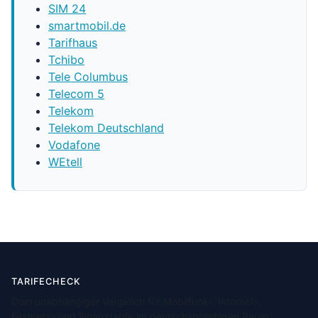
SIM 24
smartmobil.de
Tarifhaus
Tchibo
Tele Columbus
Telecom 5
Telekom
Telekom Deutschland
Vodafone
WEtell
TARIFECHECK
Dein unabhängiger Vergleich für Mobilfunk-, Internet-,
Festnetz- und Finanztarife im deutschsprachigen Raum.