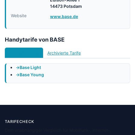
14473 Potsdam
Website
www.base.de
Handytarife von BASE
Aktuelle Tarife
Archivierte Tarife
Base Light
Base Young
TARIFECHECK
Dein unabhängiger Vergleich für Mobilfunk-, Internet-,