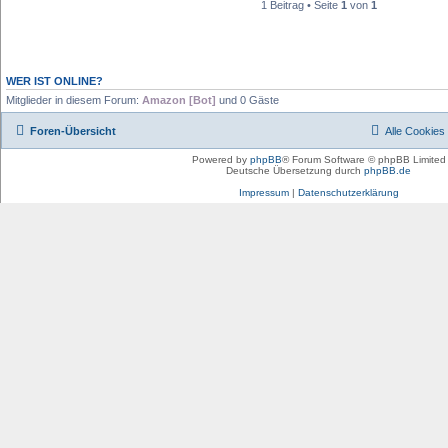
1 Beitrag • Seite
1
von
1
WER IST ONLINE?
Mitglieder in diesem Forum:
Amazon [Bot]
und 0 Gäste
Foren-Übersicht
Alle Cookies
Powered by
phpBB
® Forum Software © phpBB Limited
Deutsche Übersetzung durch
phpBB.de
Impressum
|
Datenschutzerklärung