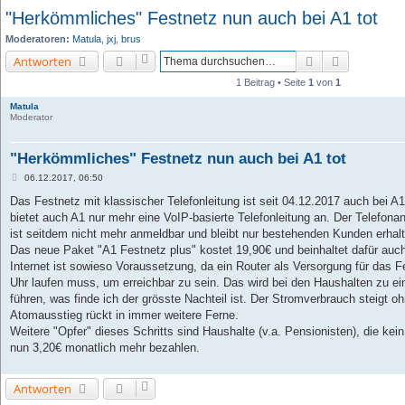
"Herkömmliches" Festnetz nun auch bei A1 tot
Moderatoren:
Matula
,
jxj
,
brus
Suche
Erweiterte 
Antworten
1 Beitrag • Seite
1
von
1
Matula
Moderator
"Herkömmliches" Festnetz nun auch bei A1 tot
B
06.12.2017, 06:50
e
i
Das Festnetz mit klassischer Telefonleitung ist seit 04.12.2017 auch bei 
t
bietet auch A1 nur mehr eine VoIP-basierte Telefonleitung an. Der Telefon
r
a
ist seitdem nicht mehr anmeldbar und bleibt nur bestehenden Kunden erhal
g
Das neue Paket "A1 Festnetz plus" kostet 19,90€ und beinhaltet dafür auch
Internet ist sowieso Voraussetzung, da ein Router als Versorgung für das F
Uhr laufen muss, um erreichbar zu sein. Das wird bei den Haushalten zu 
führen, was finde ich der grösste Nachteil ist. Der Stromverbrauch steigt oh
Atomausstieg rückt in immer weitere Ferne.
Weitere "Opfer" dieses Schritts sind Haushalte (v.a. Pensionisten), die kein
nun 3,20€ monatlich mehr bezahlen.
Antworten