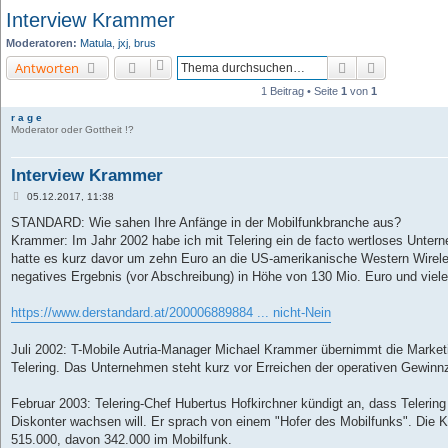
Interview Krammer
Moderatoren:
Matula
,
jxj
,
brus
Suche
Erweiterte 
Antworten
1 Beitrag • Seite
1
von
1
r a g e
Moderator oder Gottheit !?
Interview Krammer
B
05.12.2017, 11:38
e
i
STANDARD: Wie sahen Ihre Anfänge in der Mobilfunkbranche aus?
t
Krammer: Im Jahr 2002 habe ich mit Telering ein de facto wertloses Unt
r
a
hatte es kurz davor um zehn Euro an die US-amerikanische Western Wireles
g
negatives Ergebnis (vor Abschreibung) in Höhe von 130 Mio. Euro und viel
https://www.derstandard.at/200006889884 ... nicht-Nein
Juli 2002: T-Mobile Autria-Manager Michael Krammer übernimmt die Marketin
Telering. Das Unternehmen steht kurz vor Erreichen der operativen Gewinn
Februar 2003: Telering-Chef Hubertus Hofkirchner kündigt an, dass Telering 
Diskonter wachsen will. Er sprach von einem "Hofer des Mobilfunks". Die 
515.000, davon 342.000 im Mobilfunk.