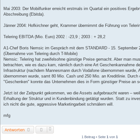
Mai 2003: Der Mobilfunker erreicht erstmals im Quartal ein positives Ergeb
Abschreibung (Ebitda).
Jänner 2004: Hofkirchner geht, Krammer übernimmt die Führung von Teleri
Telering EBITDA (Mio. Euro) 2002 : -23,9 ; 2003 : + 28,2
A1-Chef Boris Nemsic im Gespräch mit dem STANDARD - 15. September 
(Übernahme von Telering durch T-Mobile)
Nemsic: Telering hat zweifelsohne günstige Preise gemacht. Aber man muss
betrachten, wie es dazu kam, nämlich durch eine Art Geschenkannahme der 
Infrastruktur (nachdem Mannesmann durch Vodafone übernommen wurde, An
übernommen wurde, samt 80 Mio. Cash und 250 Mio. an Kreditlinie. Durch
"Geschenken" konnte das Unternehmen dies in Form günstiger Preise an s
Jetzt ist der Zeitpunkt gekommen, wo die Assets aufgebraucht waren – weil 
Erhaltung der Struktur und in Kundenbindung getätigt wurden. Statt zu inve
ich nicht die gute, aggressive Marketingarbeit schmälern will.
mfg
Antworten
1 Beitrag • Seite
1
von
1