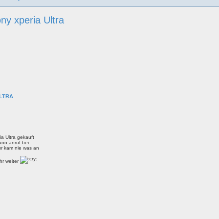
y xperia Ultra
LTRA
a Ultra gekauft
nn anruf bei
ur kam nie was an
ehr weiter