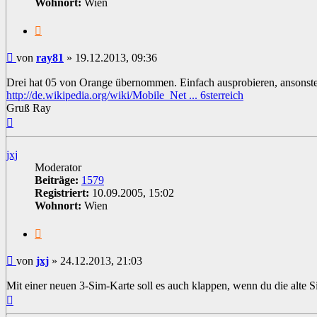
Wohnort:
Wien
Zitat
Beitrag
von
ray81
»
19.12.2013, 09:36
Drei hat 05 von Orange übernommen. Einfach ausprobieren, ansonste
http://de.wikipedia.org/wiki/Mobile_Net ... 6sterreich
Gruß Ray
Nach
oben
jxj
Moderator
Beiträge:
1579
Registriert:
10.09.2005, 15:02
Wohnort:
Wien
Zitat
Beitrag
von
jxj
»
24.12.2013, 21:03
Mit einer neuen 3-Sim-Karte soll es auch klappen, wenn du die alte S
Nach
oben