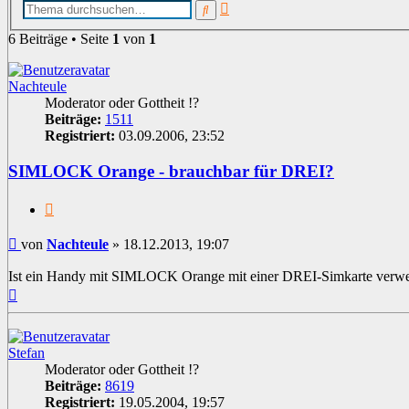
Erweiterte
Suche
Suche
6 Beiträge • Seite
1
von
1
Nachteule
Moderator oder Gottheit !?
Beiträge:
1511
Registriert:
03.09.2006, 23:52
SIMLOCK Orange - brauchbar für DREI?
Zitat
Beitrag
von
Nachteule
»
18.12.2013, 19:07
Ist ein Handy mit SIMLOCK Orange mit einer DREI-Simkarte verw
Nach
oben
Stefan
Moderator oder Gottheit !?
Beiträge:
8619
Registriert:
19.05.2004, 19:57