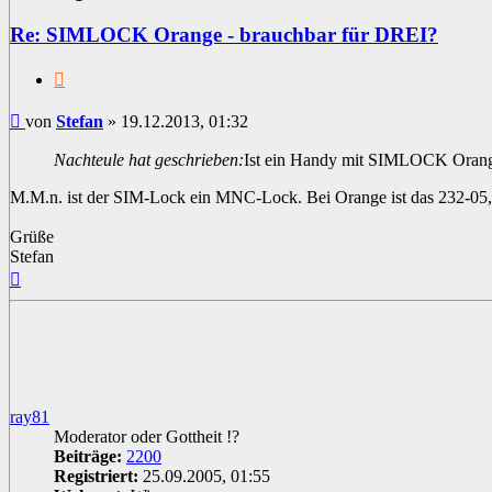
Re: SIMLOCK Orange - brauchbar für DREI?
Zitat
Beitrag
von
Stefan
»
19.12.2013, 01:32
Nachteule hat geschrieben:
Ist ein Handy mit SIMLOCK Orang
M.M.n. ist der SIM-Lock ein MNC-Lock. Bei Orange ist das 232-05, 
Grüße
Stefan
Nach
oben
ray81
Moderator oder Gottheit !?
Beiträge:
2200
Registriert:
25.09.2005, 01:55