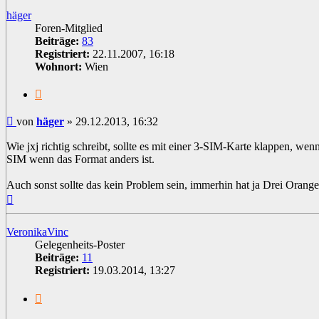
häger
Foren-Mitglied
Beiträge:
83
Registriert:
22.11.2007, 16:18
Wohnort:
Wien
Zitat
Beitrag
von
häger
»
29.12.2013, 16:32
Wie jxj richtig schreibt, sollte es mit einer 3-SIM-Karte klappen, wen
SIM wenn das Format anders ist.
Auch sonst sollte das kein Problem sein, immerhin hat ja Drei Orang
Nach
oben
VeronikaVinc
Gelegenheits-Poster
Beiträge:
11
Registriert:
19.03.2014, 13:27
Zitat