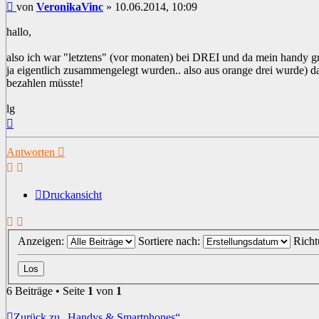
Beitrag
von
VeronikaVinc
»
10.06.2014, 10:09
hallo,
also ich war "letztens" (vor monaten) bei DREI und da mein handy gra
ja eigentlich zusammengelegt wurden.. also aus orange drei wurde) da 
bezahlen müsste!
lg
Nach
oben
Antworten
Druckansicht
Anzeigen:
Sortiere nach:
Rich
6 Beiträge • Seite
1
von
1
Zurück zu „Handys & Smartphones“