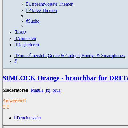
Unbeantwortete Themen
Aktive Themen
Suche
FAQ
Anmelden
Registrieren
Foren-Übersicht
Geräte & Gadgets
Handys & Smartphones
Suche
SIMLOCK Orange - brauchbar für DREI
Moderatoren:
Matula
,
jxj
,
brus
Antworten
Druckansicht