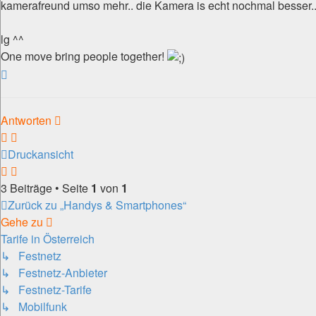
kamerafreund umso mehr.. die Kamera is echt nochmal besser.. 
lg ^^
One move bring people together!
Nach
oben
Antworten
Druckansicht
3 Beiträge • Seite
1
von
1
Zurück zu „Handys & Smartphones“
Gehe zu
Tarife in Österreich
↳ Festnetz
↳ Festnetz-Anbieter
↳ Festnetz-Tarife
↳ Mobilfunk