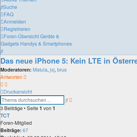
Suche
FAQ
Anmelden
Registrieren
Foren-Übersicht
Geräte &
Gadgets
Handys & Smartphones
Suche
Das neue iPhone 5: Kein LTE in Österr
Moderatoren:
Matula
,
jxj
,
brus
Antworten
Druckansicht
Erweiterte
Suche
Suche
3 Beiträge • Seite
1
von
1
TCT
Foren-Mitglied
Beiträge:
67