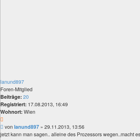
lanund897
Foren-Mitglied
Beiträge:
20
Registriert:
17.08.2013, 16:49
Wohnort:
Wien
Zitat
Beitrag
von
lanund897
»
29.11.2013, 13:56
jetzt kann man sagen.. alleine des Prozessors wegen..macht e