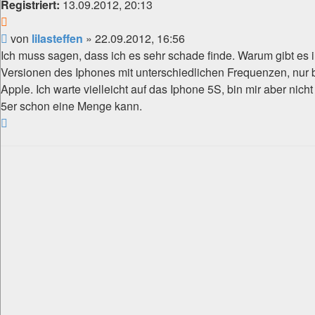
Registriert:
13.09.2012, 20:13
Zitat
Beitrag
von
lilasteffen
»
22.09.2012, 16:56
Ich muss sagen, dass ich es sehr schade finde. Warum gibt es
Versionen des Iphones mit unterschiedlichen Frequenzen, nur 
Apple. Ich warte vielleicht auf das Iphone 5S, bin mir aber nich
5er schon eine Menge kann.
Nach
oben