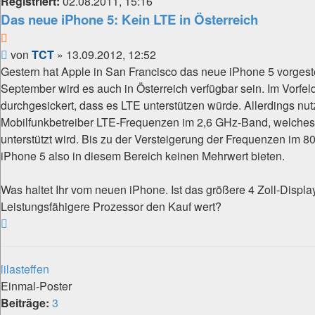
Registriert:
02.08.2011, 15:16
Das neue iPhone 5: Kein LTE in Österreich
Zitat
Beitrag
von
TCT
»
13.09.2012, 12:52
Gestern hat Apple in San Francisco das neue iPhone 5 vorgeste
September wird es auch in Österreich verfügbar sein. Im Vorfeld
durchgesickert, dass es LTE unterstützen würde. Allerdings nut
Mobilfunkbetreiber LTE-Frequenzen im 2,6 GHz-Band, welches
unterstützt wird. Bis zu der Versteigerung der Frequenzen im
iPhone 5 also in diesem Bereich keinen Mehrwert bieten.
Was haltet Ihr vom neuen iPhone. Ist das größere 4 Zoll-Displa
Leistungsfähigere Prozessor den Kauf wert?
Nach
oben
lilasteffen
Einmal-Poster
Beiträge:
3