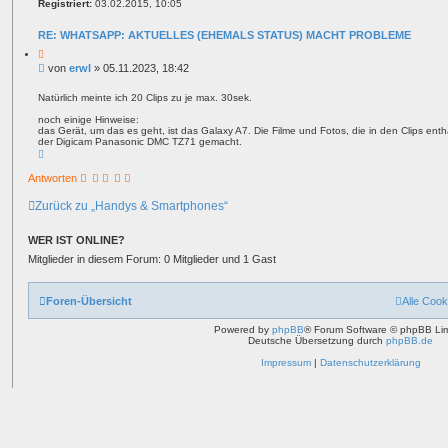
Registriert:
03.02.2015, 10:05
e
n
RE: WHATSAPP: AKTUELLES (EHEMALS STATUS) MACHT PROBLEME
Z
i
B
von
erwl
»
05.11.2023, 18:42
t
e
a
i
t
Natürlich meinte ich 20 Clips zu je max. 30sek.
t
noch einige Hinweise:
r
das Gerät, um das es geht, ist das Galaxy A7. Die Filme und Fotos, die in den Clips en
a
der Digicam Panasonic DMC TZ71 gemacht.
g
N
a
c
Antworten
h
o
Zurück zu „Handys & Smartphones“
b
e
n
WER IST ONLINE?
Mitglieder in diesem Forum: 0 Mitglieder und 1 Gast
Foren-Übersicht
Alle Cook
Powered by
phpBB
® Forum Software © phpBB Lim
Deutsche Übersetzung durch
phpBB.de
Impressum
|
Datenschutzerklärung