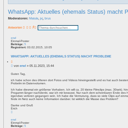
WhatsApp: Aktuelles (ehemals Status) macht 
Moderatoren:
Matula
,
jxj
,
brus
S
E
Antworten
u
r
c
w
h
e
erwl
e
i
Einmal-Poster
t
Beiträge:
5
e
Registriert:
03.02.2015, 10:05
r
t
WHATSAPP: AKTUELLES (EHEMALS STATUS) MACHT PROBLEME
e
S
Z
i
u
B
von
erwl
»
05.11.2023, 15:44
t
c
e
a
h
i
t
Guten Tag,
e
t
ich habe schon des öfteren dort Fotos und Videos hineingestellt und es hat auch bestens 
r
Probelm im Datenvolumen.
a
g
Ich habe diesmal ein größerse Vorhaben. Ich will ca. 20 kleine Filmclips (max. 30sek). hi
Progamm länger nachdenkt, war ich mir bewusst. Nur nach dem scheinbaren Ende des Ho
irgendwo verloren gegangen sein. Ich habe die Vermutung, dass so viele Clips auf einma
finde im Netz auch keine Information darüber. Ist wirklich die Masse das Problem?
Danke und Gruß
Erich
N
a
c
erwl
h
Einmal-Poster
o
Beiträge:
5
b