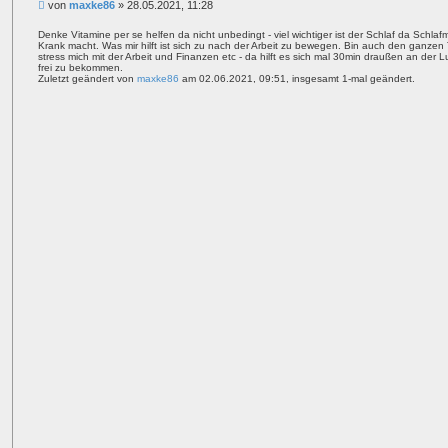
B
von
maxke86
»
28.05.2021, 11:28
t
e
a
i
t
Denke Vitamine per se helfen da nicht unbedingt - viel wichtiger ist der Schlaf da Schlaf
Krank macht. Was mir hilft ist sich zu nach der Arbeit zu bewegen. Bin auch den ganze
t
stress mich mit der Arbeit und Finanzen etc - da hilft es sich mal 30min draußen an d
r
frei zu bekommen.
a
Zuletzt geändert von
maxke86
am 02.06.2021, 09:51, insgesamt 1-mal geändert.
g