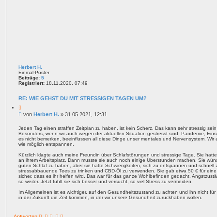
Herbert H.
Einmal-Poster
Beiträge:
5
Registriert:
18.11.2020, 07:49
RE: WIE GEHST DU MIT STRESSIGEN TAGEN UM?
Z
i
B
von
Herbert H.
»
31.05.2021, 12:31
t
e
a
i
t
Jeden Tag einen straffen Zeitplan zu haben, ist kein Scherz. Das kann sehr stressig se
Besonders, wenn wir auch wegen der aktuellen Situation gestresst sind, Pandemie, Ein
t
es nicht bemerken, beeinflussen all diese Dinge unser mentales und Nervensystem. Wir 
r
wie möglich entspannen.
a
g
Kürzlich klagte auch meine Freundin über Schlafstörungen und stressige Tage. Sie hatt
an ihrem Arbeitsplatz. Dann musste sie auch noch einige Überstunden machen. Sie wüns
guten Schlaf zu haben, aber sie hatte Schwierigkeiten, sich zu entspannen und schnell 
stressabbauende Tees zu trinken und CBD-Öl zu verwenden. Sie gab etwa 50 € für eine k
sicher, dass es ihr helfen wird. Das war für das ganze Wohlbefinden gedacht, Angstzus
so weiter. Jetzt fühlt sie sich besser und versucht, so viel Stress zu vermeiden.
Im Allgemeinen ist es wichtiger, auf den Gesundheitszustand zu achten und ihn nicht für
in der Zukunft die Zeit kommen, in der wir unsere Gesundheit zurückhaben wollen.
Antworten