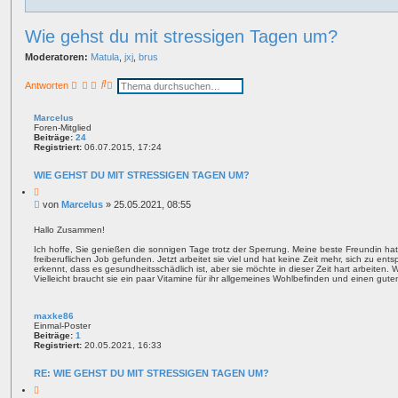
Wie gehst du mit stressigen Tagen um?
Moderatoren:
Matula
,
jxj
,
brus
S
E
Antworten
u
r
c
w
h
e
Marcelus
e
i
Foren-Mitglied
t
Beiträge:
24
e
Registriert:
06.07.2015, 17:24
r
t
WIE GEHST DU MIT STRESSIGEN TAGEN UM?
e
S
Z
i
u
B
von
Marcelus
»
25.05.2021, 08:55
t
c
e
a
h
i
t
Hallo Zusammen!
e
t
Ich hoffe, Sie genießen die sonnigen Tage trotz der Sperrung. Meine beste Freundin hat
r
freiberuflichen Job gefunden. Jetzt arbeitet sie viel und hat keine Zeit mehr, sich zu en
a
erkennt, dass es gesundheitsschädlich ist, aber sie möchte in dieser Zeit hart arbeiten
g
Vielleicht braucht sie ein paar Vitamine für ihr allgemeines Wohlbefinden und einen gute
maxke86
Einmal-Poster
Beiträge:
1
Registriert:
20.05.2021, 16:33
RE: WIE GEHST DU MIT STRESSIGEN TAGEN UM?
Z
i