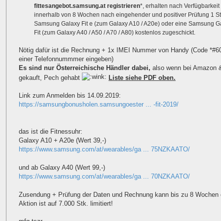
fittesangebot.samsung.at registrieren
*, erhalten nach Verfügbarkeit
innerhalb von 8 Wochen nach eingehender und positiver Prüfung 1 S
Samsung Galaxy Fit e (zum Galaxy A10 / A20e) oder eine Samsung G
Fit (zum Galaxy A40 / A50 / A70 / A80) kostenlos zugeschickt.
Nötig dafür ist die Rechnung + 1x IMEI Nummer von Handy (Code *#60
einer Telefonnummmer eingeben)
Es sind nur Österreichische Händler dabei,
also wenn bei Amazon 
gekauft, Pech gehabt
Liste siehe PDF oben.
Link zum Anmelden bis 14.09.2019:
https://samsungbonusholen.samsungoester ... -fit-2019/
das ist die Fitnessuhr:
Galaxy A10 + A20e (Wert 39,-)
https://www.samsung.com/at/wearables/ga ... 75NZKAATO/
und ab Galaxy A40 (Wert 99,-)
https://www.samsung.com/at/wearables/ga ... 70NZKAATO/
Zusendung + Prüfung der Daten und Rechnung kann bis zu 8 Wochen 
Aktion ist auf 7.000 Stk. limitiert!