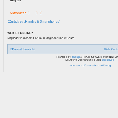
mfg tszr
Antworten
Zurück zu „Handys & Smartphones“
WER IST ONLINE?
Mitglieder in diesem Forum: 0 Mitglieder und 0 Gäste
Foren-Übersicht
Alle Cook
Powered by
phpBB
® Forum Software © phpBB Lim
Deutsche Übersetzung durch
phpBB.de
Impressum
|
Datenschutzerklärung