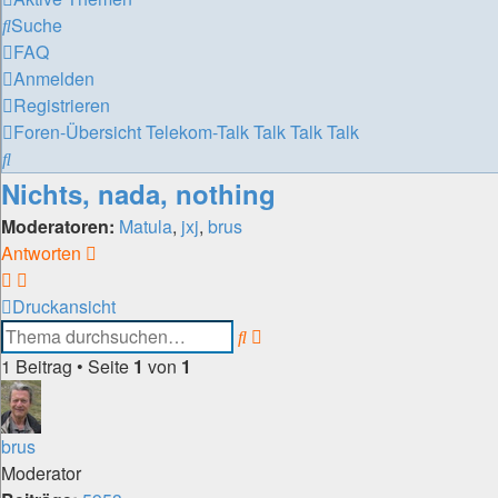
Suche
FAQ
Anmelden
Registrieren
Foren-Übersicht
Telekom-Talk
Talk Talk Talk
Suche
Nichts, nada, nothing
Moderatoren:
Matula
,
jxj
,
brus
Antworten
Druckansicht
Erweiterte
Suche
Suche
1 Beitrag • Seite
1
von
1
brus
Moderator