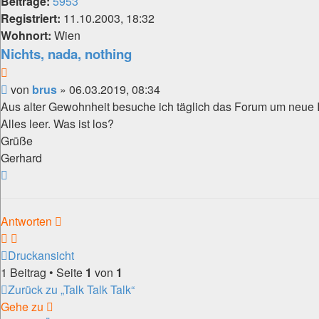
Beiträge:
5953
Registriert:
11.10.2003, 18:32
Wohnort:
Wien
Nichts, nada, nothing
Zitat
Beitrag
von
brus
»
06.03.2019, 08:34
Aus alter Gewohnheit besuche ich täglich das Forum um neue I
Alles leer. Was ist los?
Grüße
Gerhard
Nach
oben
Antworten
Druckansicht
1 Beitrag • Seite
1
von
1
Zurück zu „Talk Talk Talk“
Gehe zu