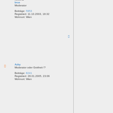
e
brus
n
Moderator
Beiträge:
5953
Registriert:
11.10.2003, 18:32
Wohnort:
Wien
N
a
c
h
o
b
e
n
Azby
Moderator oder Gottheit !?
Beiträge:
8241
Registriert:
28.01.2005, 23:06
Wohnort:
Wien