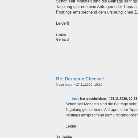
i
Schon seit Monaten sind die Beiträge sehr sp
t
Tagelang gibt es keine Anfragen oder Tipps un
r
a
Postings entsprechend dem ursprünglichen Z
g
Leider!!
Grüße
Gerhard
Re: Der neue Checker!
B
von
Azby
»
27.11.2020, 15:36
e
i
t
brus
hat geschrieben:
25.11.2020, 10:38
r
a
Schon seit Monaten sind die Beiträge sehr 
g
Tagelang gibt es keine Anfragen oder Tipps 
Postings entsprechend dem ursprünglichen
Leider!!
Ja, leider.