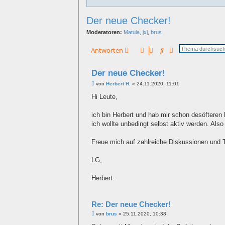
Der neue Checker!
Moderatoren:
Matula
,
jxj
,
brus
Suche
Erweiterte Suche
Antworten
Der neue Checker!
B
von
Herbert H.
»
24.11.2020, 11:01
e
i
Hi Leute,
t
r
a
ich bin Herbert und hab mir schon desöfteren 
g
ich wollte unbedingt selbst aktiv werden. Also 
Freue mich auf zahlreiche Diskussionen und Ti
LG,
Herbert.
Re: Der neue Checker!
B
von
brus
»
25.11.2020, 10:38
e