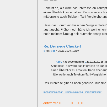
Scheint so, als wäre das Interesse an Tarifop
einen Überblick zu erhalten. Kann aber auch 
mittlerweile auch Telekom-Tarif-Vergleiche anb
Dass das Forum ein bisschen "eingeschlafen" 
austauscht. Früher noch hätte ich wohl einen
nach meinem Umzug seit nunmehr knapp einem
Re: Der neue Checker!
B
von
eigs
»
28.11.2020, 18:19
e
i
t
Azby
hat geschrieben:
27.11.2020, 15:3
r
a
Scheint so, als wäre das Interesse an Tarif
g
einen Überblick zu erhalten. Kann aber au
mittlerweile auch Telekom-Tarif-Vergleiche 
Das Interesse gibt es noch genauso, nur sin
menschenleer.at - urban exploring - industriekultur
Antworten