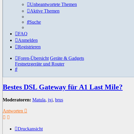
Unbeantwortete Themen
Aktive Themen
Suche
FAQ
Anmelden
Registrieren
Foren-Übersicht
Geräte & Gadgets
Festnetzgeräte und Router
Suche
Bestes DSL Gateway für A1 Last Mile?
Moderatoren:
Matula
,
jxj
,
brus
Antworten
Druckansicht