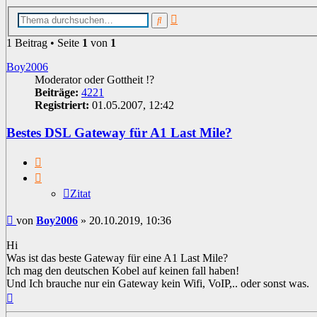
Erweiterte
Suche
Suche
1 Beitrag • Seite
1
von
1
Boy2006
Moderator oder Gottheit !?
Beiträge:
4221
Registriert:
01.05.2007, 12:42
Bestes DSL Gateway für A1 Last Mile?
Zitat
Zitat
Beitrag
von
Boy2006
»
20.10.2019, 10:36
Hi
Was ist das beste Gateway für eine A1 Last Mile?
Ich mag den deutschen Kobel auf keinen fall haben!
Und Ich brauche nur ein Gateway kein Wifi, VoIP,.. oder sonst was.
Nach
oben