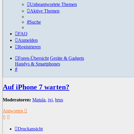
Unbeantwortete Themen
Aktive Themen
Suche
FAQ
Anmelden
Registrieren
Foren-Übersicht
Geräte & Gadgets
Handys & Smartphones
Suche
Auf iPhone 7 warten?
Moderatoren:
Matula
,
jxj
,
brus
Antworten
Druckansicht