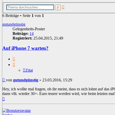
Erweiterte
Suche
Suche
6 Beiträge • Seite
1
von
1
gutundgünstig
Gelegenheits-Poster
Beiträge:
14
Registriert:
25.04.2015, 21:49
Auf iPhone 7 warten?
Zitat
Zitat
Beitrag
von
gutundgünstig
»
23.03.2016, 15:29
Hey, ich wollte mal fragen, ob ihr meint, dass es sich lohnt auf das i
dann vllt. wieder 30+- Euro teurer werden wird, wie beim letzten mal
Nach
oben