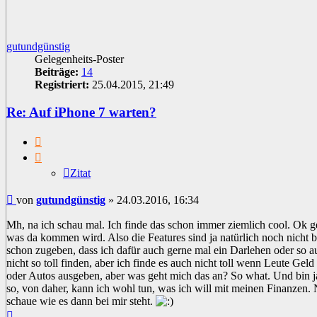
gutundgünstig
Gelegenheits-Poster
Beiträge:
14
Registriert:
25.04.2015, 21:49
Re: Auf iPhone 7 warten?
Zitat
Zitat
Beitrag
von
gutundgünstig
»
24.03.2016, 16:34
Mh, na ich schau mal. Ich finde das schon immer ziemlich cool. Ok g
was da kommen wird. Also die Features sind ja natürlich noch nicht b
schon zugeben, dass ich dafür auch gerne mal ein Darlehen oder s
nicht so toll finden, aber ich finde es auch nicht toll wenn Leute Gel
oder Autos ausgeben, aber was geht mich das an? So what. Und bin ja
so, von daher, kann ich wohl tun, was ich will mit meinen Finanzen. 
schaue wie es dann bei mir steht.
Nach