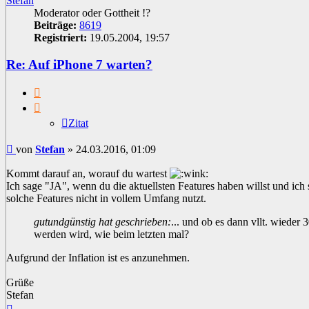
Stefan
Moderator oder Gottheit !?
Beiträge:
8619
Registriert:
19.05.2004, 19:57
Re: Auf iPhone 7 warten?
Zitat
Zitat
Beitrag
von
Stefan
»
24.03.2016, 01:09
Kommt darauf an, worauf du wartest
Ich sage "JA", wenn du die aktuellsten Features haben willst und i
solche Features nicht in vollem Umfang nutzt.
gutundgünstig hat geschrieben:
... und ob es dann vllt. wieder 
werden wird, wie beim letzten mal?
Aufgrund der Inflation ist es anzunehmen.
Grüße
Stefan
Nach