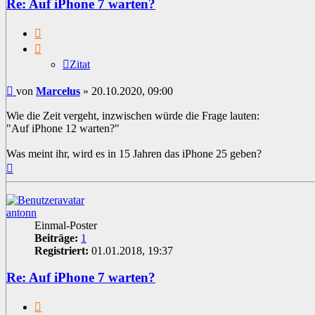
Re: Auf iPhone 7 warten?
Zitat
Zitat
Beitrag
von
Marcelus
»
20.10.2020, 09:00
Wie die Zeit vergeht, inzwischen würde die Frage lauten:
"Auf iPhone 12 warten?"
Was meint ihr, wird es in 15 Jahren das iPhone 25 geben?
Nach
oben
antonn
Einmal-Poster
Beiträge:
1
Registriert:
01.01.2018, 19:37
Re: Auf iPhone 7 warten?
Zitat