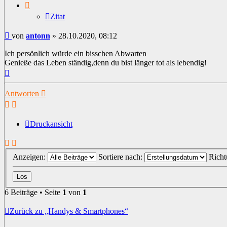
Zitat
Beitrag
von
antonn
»
28.10.2020, 08:12
Ich persönlich würde ein bisschen Abwarten
Genieße das Leben ständig,denn du bist länger tot als lebendig!
Nach
oben
Antworten
Druckansicht
Anzeigen:
Sortiere nach:
Rich
6 Beiträge • Seite
1
von
1
Zurück zu „Handys & Smartphones“