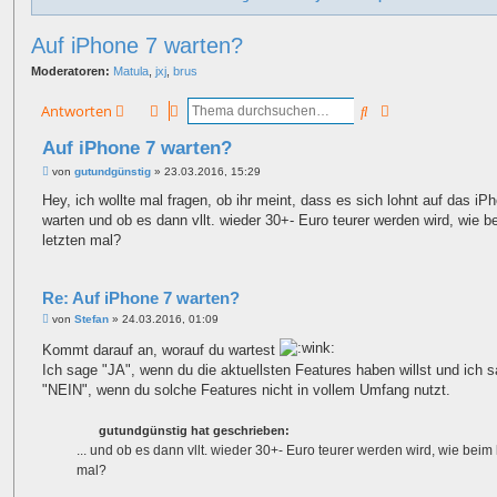
Auf iPhone 7 warten?
Moderatoren:
Matula
,
jxj
,
brus
Suche
Erweiterte Such
Antworten
Auf iPhone 7 warten?
B
von
gutundgünstig
»
23.03.2016, 15:29
e
i
Hey, ich wollte mal fragen, ob ihr meint, dass es sich lohnt auf das iP
t
warten und ob es dann vllt. wieder 30+- Euro teurer werden wird, wie b
r
a
letzten mal?
g
Re: Auf iPhone 7 warten?
B
von
Stefan
»
24.03.2016, 01:09
e
i
Kommt darauf an, worauf du wartest
t
Ich sage "JA", wenn du die aktuellsten Features haben willst und ich 
r
a
"NEIN", wenn du solche Features nicht in vollem Umfang nutzt.
g
gutundgünstig hat geschrieben:
... und ob es dann vllt. wieder 30+- Euro teurer werden wird, wie beim 
mal?