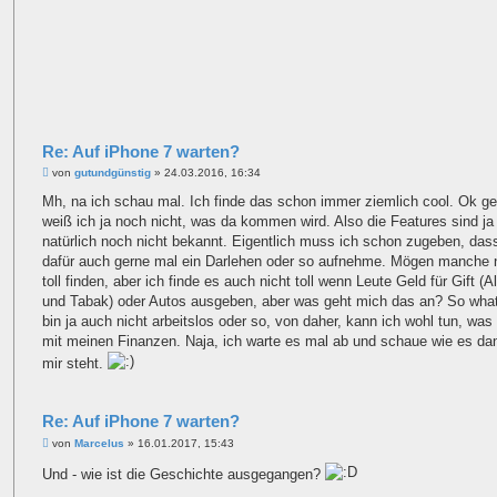
Re: Auf iPhone 7 warten?
B
von
gutundgünstig
»
24.03.2016, 16:34
e
i
Mh, na ich schau mal. Ich finde das schon immer ziemlich cool. Ok g
t
weiß ich ja noch nicht, was da kommen wird. Also die Features sind ja
r
a
natürlich noch nicht bekannt. Eigentlich muss ich schon zugeben, das
g
dafür auch gerne mal ein Darlehen oder so aufnehme. Mögen manche n
toll finden, aber ich finde es auch nicht toll wenn Leute Geld für Gift (A
und Tabak) oder Autos ausgeben, aber was geht mich das an? So wha
bin ja auch nicht arbeitslos oder so, von daher, kann ich wohl tun, was i
mit meinen Finanzen. Naja, ich warte es mal ab und schaue wie es da
mir steht.
Re: Auf iPhone 7 warten?
B
von
Marcelus
»
16.01.2017, 15:43
e
i
Und - wie ist die Geschichte ausgegangen?
t
r