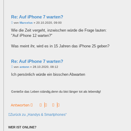
a
g
Re: Auf iPhone 7 warten?
B
von
Marcelus
»
20.10.2020, 09:00
e
i
Wie die Zeit vergeht, inzwischen würde die Frage lauten:
t
"Auf iPhone 12 warten?"
r
a
g
Was meint ihr, wird es in 15 Jahren das iPhone 25 geben?
Re: Auf iPhone 7 warten?
B
von
antonn
»
28.10.2020, 08:12
e
i
Ich persönlich würde ein bisschen Abwarten
t
r
a
g
Genieße das Leben ständig,denn du bist länger tot als lebendig!
Antworten
Zurück zu „Handys & Smartphones“
WER IST ONLINE?