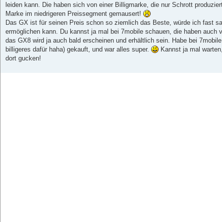
t
leiden kann. Die haben sich von einer Billigmarke, die nur Schrott produzier
r
a
Marke im niedrigeren Preissegment gemausert!
g
Das GX ist für seinen Preis schon so ziemlich das Beste, würde ich fast 
ermöglichen kann. Du kannst ja mal bei 7mobile schauen, die haben auch 
das GX8 wird ja auch bald erscheinen und erhältlich sein. Habe bei 7mobil
billigeres dafür haha) gekauft, und war alles super.
Kannst ja mal warten,
dort gucken!