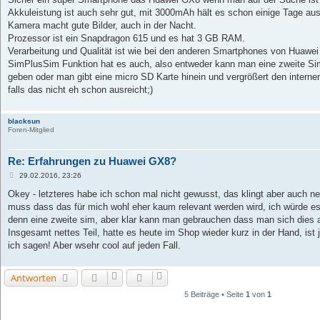
t
Akkuleistung ist auch sehr gut, mit 3000mAh hält es schon einige Tage au
r
a
Kamera macht gute Bilder, auch in der Nacht.
g
Prozessor ist ein Snapdragon 615 und es hat 3 GB RAM.
Verarbeitung und Qualität ist wie bei den anderen Smartphones von Huawei w
SimPlusSim Funktion hat es auch, also entweder kann man eine zweite Sim
geben oder man gibt eine micro SD Karte hinein und vergrößert den intern
falls das nicht eh schon ausreicht;)
blacksun
Foren-Mitglied
Re: Erfahrungen zu Huawei GX8?
B
29.02.2016, 23:26
e
i
Okey - letzteres habe ich schon mal nicht gewusst, das klingt aber auch n
t
muss dass das für mich wohl eher kaum relevant werden wird, ich würde es
r
a
denn eine zweite sim, aber klar kann man gebrauchen dass man sich dies
g
Insgesamt nettes Teil, hatte es heute im Shop wieder kurz in der Hand, ist 
ich sagen! Aber wsehr cool auf jeden Fall.
Antworten
5 Beiträge • Seite
1
von
1