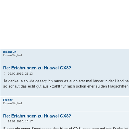
blacksun
Foren-Mitglied
Re: Erfahrungen zu Huawei GX8?
B
26.02.2016, 21:13
e
i
Ja danke, also wie gesagt ich muss es auch erst mal länger in der Hand ha
t
so schaut das echt gut aus - zählt für mich schon eher zu den Flagschiffen
r
a
g
Freezy
Foren-Mitglied
Re: Erfahrungen zu Huawei GX8?
B
29.02.2016, 16:17
e
i
Sicher ein super Smartphone das Huawei GX8 wenn man auf der Suche ist