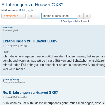
Erfahrungen zu Huawei GX8?
Moderatoren:
Matula
,
jxj
,
brus
Suche
Erweiterte 
Antworten
5 Beiträge • Seite
1
von
1
blacksun
Foren-Mitglied
Erfahrungen zu Huawei GX8?
B
16.02.2016, 20:28
e
i
Hallo!
t
Ich habe eine Frage zum neuen GX8 aus dem Hause huawei, hat es jemand
r
a
gehabt und wenn ja, was würde ihr als Stärken und Schwächen einschätzen
g
mir auf jeden Fall sehr gut, bin aber nicht so am laufenden wie Akkuleistu
Wer weiß mehr?
gutundgünstig
Gelegenheits-Poster
Re: Erfahrungen zu Huawei GX8?
B
19.02.2016, 13:44
e
i
Also wenn es um Mittelklassesmartphones geht, muss man sagen, dass ich