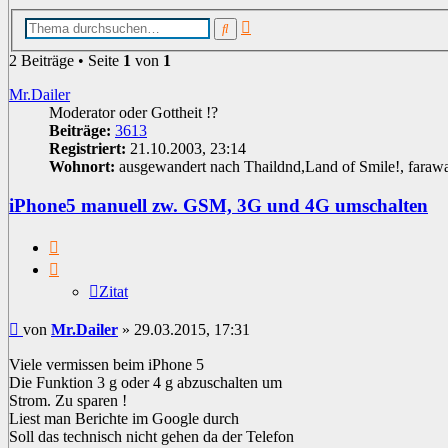
Erweiterte
Suche
Suche
2 Beiträge • Seite
1
von
1
Mr.Dailer
Moderator oder Gottheit !?
Beiträge:
3613
Registriert:
21.10.2003, 23:14
Wohnort:
ausgewandert nach Thaildnd,Land of Smile!, faraw
iPhone5 manuell zw. GSM, 3G und 4G umschalten
Zitat
Zitat
Beitrag
von
Mr.Dailer
»
29.03.2015, 17:31
Viele vermissen beim iPhone 5
Die Funktion 3 g oder 4 g abzuschalten um
Strom. Zu sparen !
Liest man Berichte im Google durch
Soll das technisch nicht gehen da der Telefon