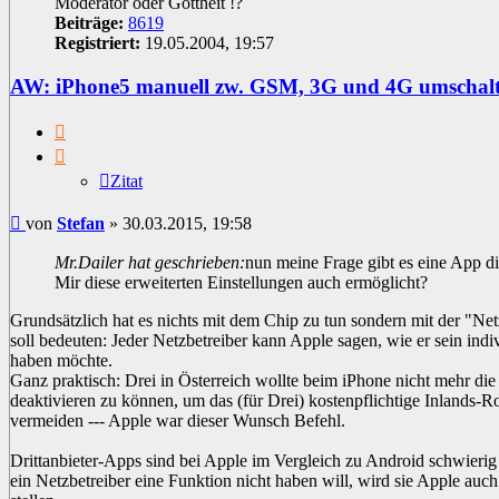
Moderator oder Gottheit !?
Beiträge:
8619
Registriert:
19.05.2004, 19:57
AW: iPhone5 manuell zw. GSM, 3G und 4G umschal
Zitat
Zitat
Beitrag
von
Stefan
»
30.03.2015, 19:58
Mr.Dailer hat geschrieben:
nun meine Frage gibt es eine App d
Mir diese erweiterten Einstellungen auch ermöglicht?
Grundsätzlich hat es nichts mit dem Chip zu tun sondern mit der "N
soll bedeuten: Jeder Netzbetreiber kann Apple sagen, wie er sein indi
haben möchte.
Ganz praktisch: Drei in Österreich wollte beim iPhone nicht mehr d
deaktivieren zu können, um das (für Drei) kostenpflichtige Inlands-
vermeiden --- Apple war dieser Wunsch Befehl.
Drittanbieter-Apps sind bei Apple im Vergleich zu Android schwierig
ein Netzbetreiber eine Funktion nicht haben will, wird sie Apple auc