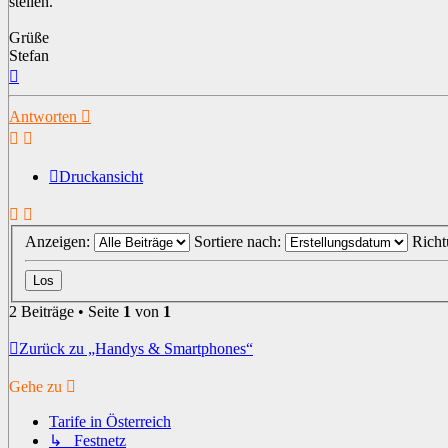
stellen.
Grüße
Stefan
Nach
oben
Antworten
Druckansicht
Anzeigen:
Sortiere nach:
Rich
2 Beiträge • Seite
1
von
1
Zurück zu „Handys & Smartphones“
Gehe zu
Tarife in Österreich
↳ Festnetz