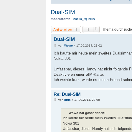
Dual-SIM
Moderatoren:
Matula
,
jxj
,
brus
Antworten
Dual-SIM
B
von
Wowo
»
17.09.2014, 21:02
e
i
Ich kaufte mir heute mein zweites Dualsimhan
t
Nokia 301
r
a
g
Unfassbar, dieses Handy hat nicht folgende Fu
Deaktivieren einer SIM-Karte.
Ich weinte kurz, werde es einem Freund sch
Re: Dual-SIM
B
von
brus
»
17.09.2014, 22:08
e
i
t
Wowo hat geschrieben:
r
a
Ich kaufte mir heute mein zweites Dualsimh
g
Nokia 301
Unfassbar, dieses Handy hat nicht folgende 