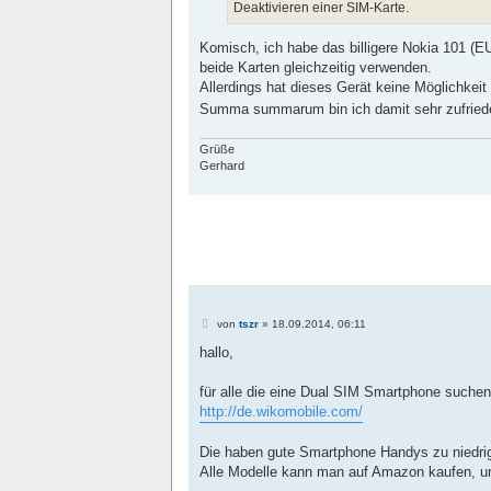
Deaktivieren einer SIM-Karte.
Komisch, ich habe das billigere Nokia 101 (
beide Karten gleichzeitig verwenden.
Allerdings hat dieses Gerät keine Möglichkeit
Summa summarum bin ich damit sehr zufrie
Grüße
Gerhard
B
von
tszr
»
18.09.2014, 06:11
e
i
hallo,
t
r
a
für alle die eine Dual SIM Smartphone suchen
g
http://de.wikomobile.com/
Die haben gute Smartphone Handys zu niedri
Alle Modelle kann man auf Amazon kaufen, un