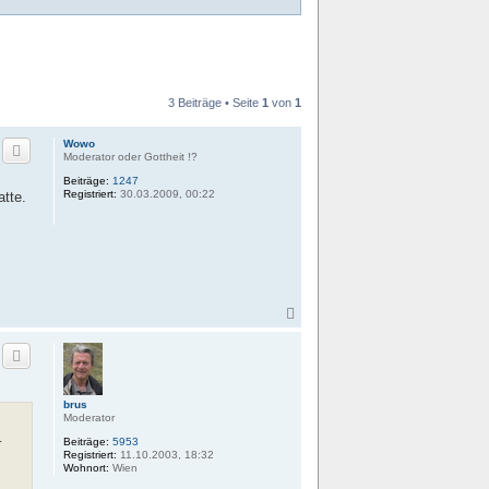
3 Beiträge • Seite
1
von
1
Wowo
Moderator oder Gottheit !?
Beiträge:
1247
Registriert:
30.03.2009, 00:22
tte.
N
a
c
h
o
b
e
brus
Moderator
n
.
Beiträge:
5953
Registriert:
11.10.2003, 18:32
Wohnort:
Wien