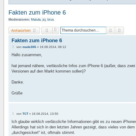
Fakten zum iPhone 6
Moderatoren:
Matula
,
jxj
,
brus
Suche
Erweite
Antworten
Fakten zum iPhone 6
B
von
made306
»
16.08.2014, 08:12
e
i
Hallo zusammen,
t
r
a
hat jemand nähere, verlässliche Infos zum iPhone 6 (außer, dass zwei
g
Versionen auf den Markt kommen sollen)?
Danke.
Grüße
B
von
TCT
»
16.08.2014, 13:50
e
i
Ich glaube wirklich
verlässliche
Informationen gibt es zu neuen iPhones
t
Allerdings hat sich in den letzten Jahren gezeigt, dass vieles von dem
r
a
„durchgesickert“ ist, oftmals stimmt.
g