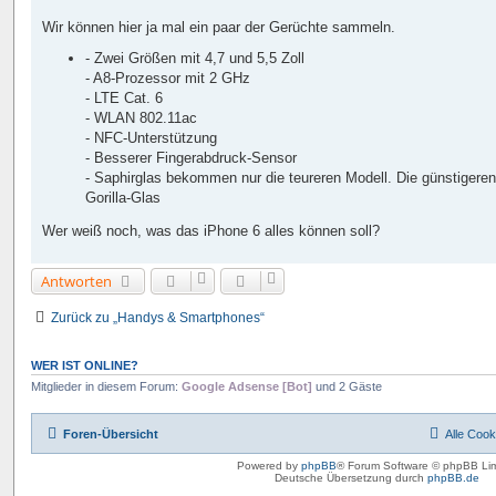
Wir können hier ja mal ein paar der Gerüchte sammeln.
- Zwei Größen mit 4,7 und 5,5 Zoll
- A8-Prozessor mit 2 GHz
- LTE Cat. 6
- WLAN 802.11ac
- NFC-Unterstützung
- Besserer Fingerabdruck-Sensor
- Saphirglas bekommen nur die teureren Modell. Die günstigeren
Gorilla-Glas
Wer weiß noch, was das iPhone 6 alles können soll?
Antworten
Zurück zu „Handys & Smartphones“
WER IST ONLINE?
Mitglieder in diesem Forum:
Google Adsense [Bot]
und 2 Gäste
Foren-Übersicht
Alle Cook
Powered by
phpBB
® Forum Software © phpBB Lim
Deutsche Übersetzung durch
phpBB.de