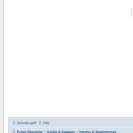
Schnellzugriff
FAQ
Foren-Übersicht
Geräte & Gadgets
Handys & Smartphones