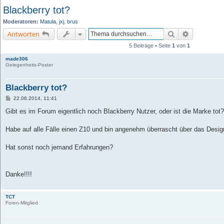
Blackberry tot?
Moderatoren:
Matula
,
jxj
,
brus
Suche
Erweiterte 
Antworten
5 Beiträge • Seite
1
von
1
made306
Gelegenheits-Poster
Blackberry tot?
B
22.06.2014, 11:41
e
i
Gibt es im Forum eigentlich noch Blackberry Nutzer, oder ist die Marke tot?
t
r
a
Habe auf alle Fälle einen Z10 und bin angenehm überrascht über das Design
g
Hat sonst noch jemand Erfahrungen?
Danke!!!!
TCT
Foren-Mitglied