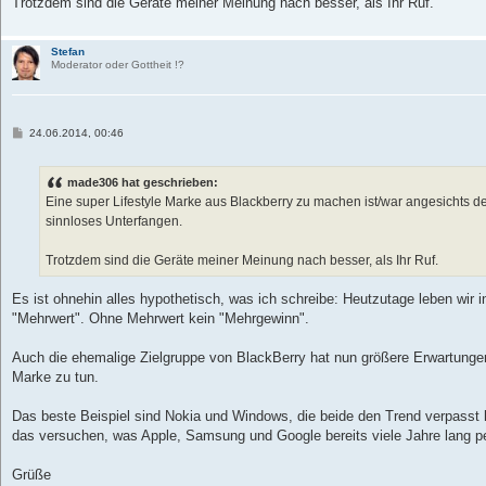
Trotzdem sind die Geräte meiner Meinung nach besser, als Ihr Ruf.
Stefan
Moderator oder Gottheit !?
B
24.06.2014, 00:46
e
i
t
made306 hat geschrieben:
r
a
Eine super Lifestyle Marke aus Blackberry zu machen ist/war angesichts d
g
sinnloses Unterfangen.
Trotzdem sind die Geräte meiner Meinung nach besser, als Ihr Ruf.
Es ist ohnehin alles hypothetisch, was ich schreibe: Heutzutage leben wir 
"Mehrwert". Ohne Mehrwert kein "Mehrgewinn".
Auch die ehemalige Zielgruppe von BlackBerry hat nun größere Erwartungen;
Marke zu tun.
Das beste Beispiel sind Nokia und Windows, die beide den Trend verpasst
das versuchen, was Apple, Samsung und Google bereits viele Jahre lang pe
Grüße