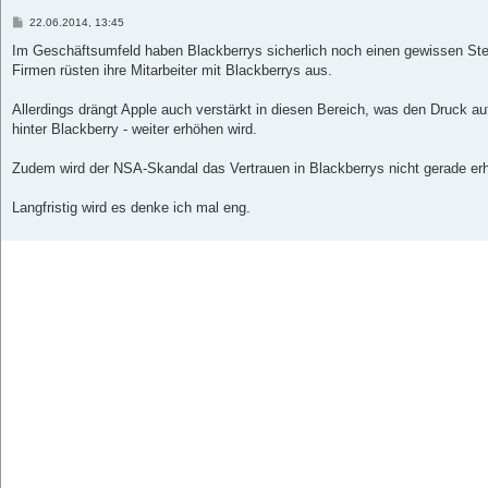
B
22.06.2014, 13:45
e
i
Im Geschäftsumfeld haben Blackberrys sicherlich noch einen gewissen Stel
t
Firmen rüsten ihre Mitarbeiter mit Blackberrys aus.
r
a
g
Allerdings drängt Apple auch verstärkt in diesen Bereich, was den Druck 
hinter Blackberry - weiter erhöhen wird.
Zudem wird der NSA-Skandal das Vertrauen in Blackberrys nicht gerade er
Langfristig wird es denke ich mal eng.