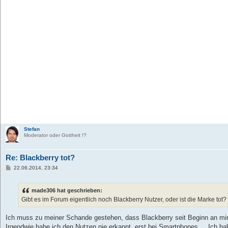
Stefan
Moderator oder Gottheit !?
Re: Blackberry tot?
B
22.06.2014, 23:34
e
i
t
made306 hat geschrieben:
r
a
Gibt es im Forum eigentlich noch Blackberry Nutzer, oder ist die Marke tot?
g
Ich muss zu meiner Schande gestehen, dass Blackberry seit Beginn an mir 
Irgendwie habe ich den Nutzen nie erkannt, erst bei Smartphones ... Ich h