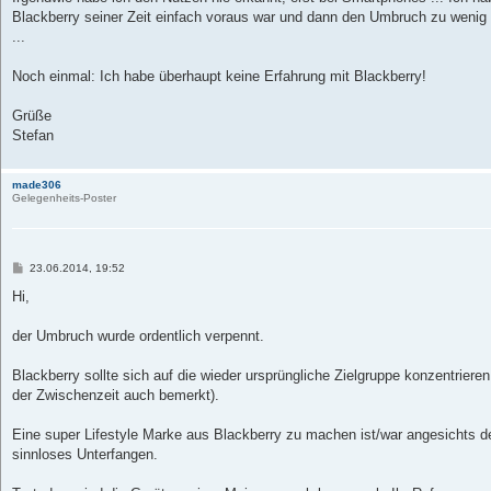
Blackberry seiner Zeit einfach voraus war und dann den Umbruch zu wenig
...
Noch einmal: Ich habe überhaupt keine Erfahrung mit Blackberry!
Grüße
Stefan
made306
Gelegenheits-Poster
B
23.06.2014, 19:52
e
i
Hi,
t
r
a
der Umbruch wurde ordentlich verpennt.
g
Blackberry sollte sich auf die wieder ursprüngliche Zielgruppe konzentrier
der Zwischenzeit auch bemerkt).
Eine super Lifestyle Marke aus Blackberry zu machen ist/war angesichts d
sinnloses Unterfangen.