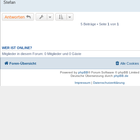
Stefan
Antworten
5 Beiträge • Seite
1
von
1
WER IST ONLINE?
Mitglieder in diesem Forum: 0 Mitglieder und 0 Gäste
Foren-Übersicht
Alle Cookies
Powered by
phpBB
® Forum Software © phpBB Limited
Deutsche Übersetzung durch
phpBB.de
Impressum
|
Datenschutzerklärung