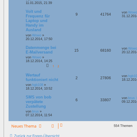
11.01.2015, 21:39
Volt und
von
Wow
9
41764
Frequenz für
31.12.201
Laptop und
Handy im
Ausland
von
Wowo
»
20.12.2014, 17:50
Datenmenge bei
von
Wow
15
68160
E-Mailversand
20.12.201
von
Wowo
»
18.12.2014, 14:25
1
2
Wertauf
von
hgb1
2
27806
funktioniert nicht
18.12.201
von
hgb108
»
18.12.2014, 10:52
SMS von bob
von
brus
6
33807
verpätete
09.12.201
Zustellung
von
brus
»
07.12.2014, 11:54
Neues Thema
554 Themen
Zurück zur Foren-Übersicht