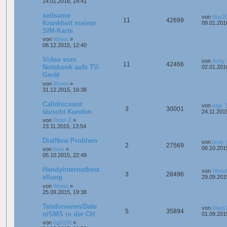
14.01.2016, 14:41
seltsame
von
Boy2
11
42699
Krankheit meiner
09.01.201
SIM-Karte
von
Wowo
»
08.12.2015, 12:40
Video vom
von
Azby
11
42466
Notebook aufs TV-
02.01.201
Gerät
von
Wowo
»
31.12.2015, 16:38
Calldiscount
von
eigs
3
30001
täuscht Kunden
24.11.201
von
Peter Z
»
23.11.2015, 13:54
DialNow Problem
von
brus
2
27569
06.10.201
von
brus
»
05.10.2015, 22:49
Handyinternetbest
von
Wow
3
28496
ellung
29.09.201
von
Wowo
»
25.09.2015, 19:38
Telefonieren/Date
von
klaus
5
35894
n/SMS in der CH
01.09.201
von
hgb108
»