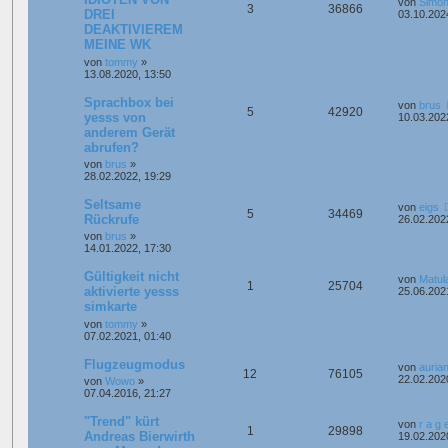
von
Simon
3
36866
DREI
03.10.202
DEAKTIVIEREM
MEINE WK
von
tommy
»
13.08.2020, 13:50
Sprachbox bei
von
brus
5
42920
yesss von
10.03.202
anderem Gerät
abrufen?
von
brus
»
28.02.2022, 19:29
Seltsame
von
eigs
5
34469
Rückrufe
26.02.202
von
brus
»
14.01.2022, 17:30
Gültigkeit nicht
von
Matul
1
25704
aktivierte yesss
25.06.202
simkarte
von
tommy
»
07.02.2021, 01:40
Flugzeugmodus
von
auria
12
76105
22.02.202
von
Wowo
»
07.04.2016, 21:27
"Trend" kürt
von
r a g 
1
29898
Andreas Bierwirth
19.02.202