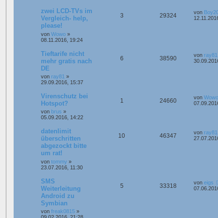
zwei LCD-TVs im
von
Boy2
3
29324
Vergleich- help,
12.11.201
please!
von
Wowo
»
08.11.2016, 19:24
Tieftarife nicht
von
ray81
6
38590
mehr gratis nach
30.09.201
DE
von
ray81
»
29.09.2016, 15:37
Virenschutz bei
von
Wow
1
24660
Hotspot?
07.09.201
von
brus
»
05.09.2016, 14:22
datenlimit
von
ray81
10
46347
überschritten
27.07.201
abgezockt bitte
um rat!
von
tommy
»
23.07.2016, 11:30
SMS
von
eigs
5
33318
Weiterleitung
07.06.201
Android zu
Symbian
von
freak0815
»
09.02.2016, 21:28