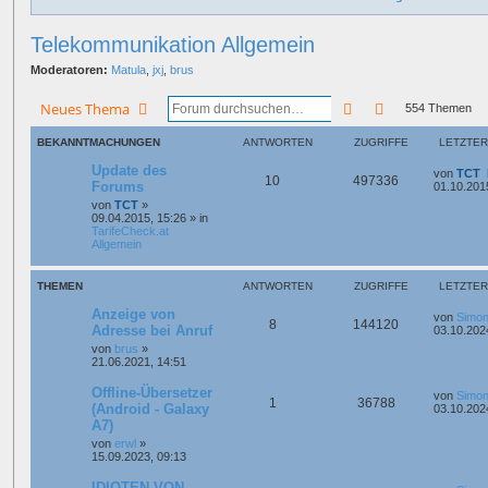
Telekommunikation Allgemein
Moderatoren:
Matula
,
jxj
,
brus
Suche
Erweiterte Suc
Neues Thema
554 Themen
BEKANNTMACHUNGEN
ANTWORTEN
ZUGRIFFE
LETZTER
Update des
von
TCT
10
497336
Forums
01.10.201
von
TCT
»
09.04.2015, 15:26
» in
TarifeCheck.at
Allgemein
THEMEN
ANTWORTEN
ZUGRIFFE
LETZTER
Anzeige von
von
Simon
8
144120
Adresse bei Anruf
03.10.202
von
brus
»
21.06.2021, 14:51
Offline-Übersetzer
von
Simon
1
36788
(Android - Galaxy
03.10.202
A7)
von
erwl
»
15.09.2023, 09:13
IDIOTEN VON