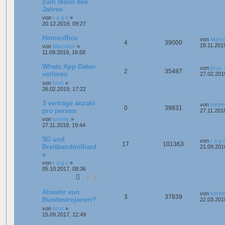
zum Mann des
Jahres
von
r a g e
»
20.12.2019, 09:27
Homeoffice
von
Marce
4
39000
18.11.201
von
Marcelus
»
11.09.2019, 16:58
Whats App Daten
von
brus
2
35487
verloren
27.02.201
von
brus
»
26.02.2019, 17:22
3 verträge anzahl
von
tomm
0
39831
pro person
27.11.201
von
tommy
»
27.11.2018, 19:44
5G und
von
r a g 
17
101363
Breitbandmilliard
21.09.201
e
von
r a g e
»
05.10.2017, 08:36
1
2
Abwehr von
von
tomm
3
37839
Bundestrojanerr?
22.03.201
von
brus
»
15.09.2017, 12:49