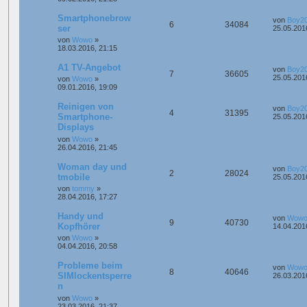
Smartphonebrow
von
Boy2
6
34084
ser
25.05.201
von
Wowo
»
18.03.2016, 21:15
A1 TV-Angebot
von
Boy2
7
36605
25.05.201
von
Wowo
»
09.01.2016, 19:09
Reinigen von
von
Boy2
4
31395
Smartphone-
25.05.201
Displays
von
Wowo
»
26.04.2016, 21:45
Woman day und
von
Boy2
2
28024
tmobile
25.05.201
von
tommy
»
28.04.2016, 17:27
Handy und
von
Wow
9
40730
Kopfhörer
14.04.201
von
Wowo
»
04.04.2016, 20:58
Probleme beim
von
Wow
8
40646
SIMlockentsperre
26.03.201
n
von
Wowo
»
23.03.2016, 21:37