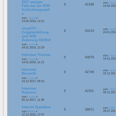
2017 weniger
von
r a g 
0
41338
Fälle bei der RTR-
14.02.201
Schlichtungsstell
e
von
r a g e
»
14.02.2018, 12:21
simpliTV :
von
r a g 
0
43210
Entgelterhöhung
24.01.201
und AGB
Änderung 03/2018
von
r a g e
»
24.01.2018, 12:29
Interview Trionow
von
r a g 
0
43079
14.01.201
von
r a g e
»
14.01.2018, 11:12
Interview
von
r a g 
0
42746
Bierwirth
23.12.201
von
r a g e
»
23.12.2017, 09:32
Interview
von
r a g 
0
42301
Krammer
05.12.201
von
r a g e
»
05.12.2017, 11:38
Internet Speedtest
von
Azby
5
39671
26.07.201
von
Wowo
»
12.12.2016, 17:47