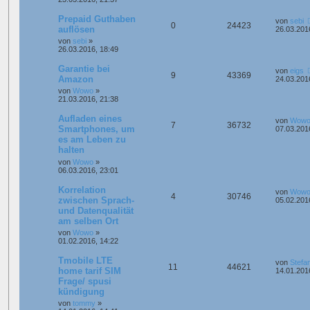
Prepaid Guthaben
von
sebi
0
24423
auflösen
26.03.201
von
sebi
»
26.03.2016, 18:49
Garantie bei
von
eigs
9
43369
Amazon
24.03.201
von
Wowo
»
21.03.2016, 21:38
Aufladen eines
von
Wow
7
36732
Smartphones, um
07.03.201
es am Leben zu
halten
von
Wowo
»
06.03.2016, 23:01
Korrelation
von
Wow
4
30746
zwischen Sprach-
05.02.201
und Datenqualität
am selben Ort
von
Wowo
»
01.02.2016, 14:22
Tmobile LTE
von
Stefa
11
44621
home tarif SIM
14.01.201
Frage/ spusi
kündigung
von
tommy
»