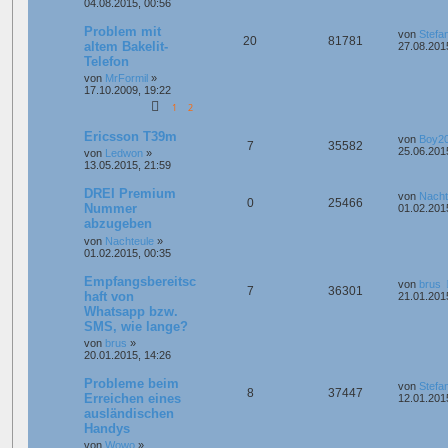
04.08.2015, 00:56
Problem mit
von
Stefa
20
81781
altem Bakelit-
27.08.201
Telefon
von
MrFormil
»
17.10.2009, 19:22
1
2
Ericsson T39m
von
Boy2
7
35582
25.06.201
von
Ledwon
»
13.05.2015, 21:59
DREI Premium
von
Nacht
0
25466
Nummer
01.02.201
abzugeben
von
Nachteule
»
01.02.2015, 00:35
Empfangsbereitsc
von
brus
7
36301
haft von
21.01.201
Whatsapp bzw.
SMS, wie lange?
von
brus
»
20.01.2015, 14:26
Probleme beim
von
Stefa
8
37447
Erreichen eines
12.01.201
ausländischen
Handys
von
Wowo
»