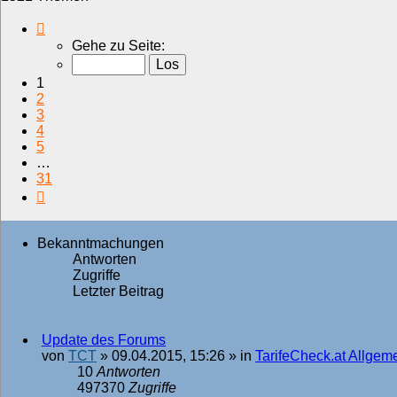
Seite
1
Gehe zu Seite:
von
31
1
2
3
4
5
…
31
Nächste
Bekanntmachungen
Antworten
Zugriffe
Letzter Beitrag
Update des Forums
von
TCT
»
09.04.2015, 15:26
» in
TarifeCheck.at Allgem
10
Antworten
497370
Zugriffe