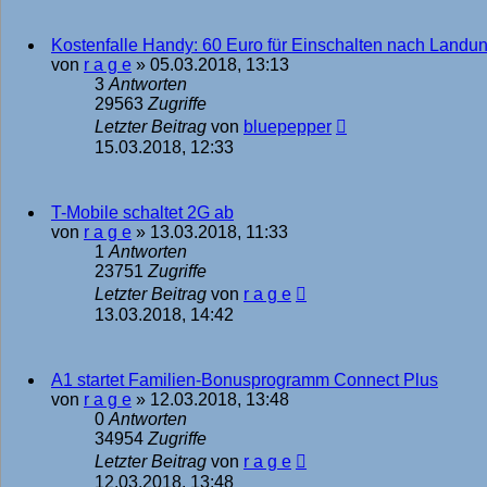
Kostenfalle Handy: 60 Euro für Einschalten nach Landu
von
r a g e
»
05.03.2018, 13:13
3
Antworten
29563
Zugriffe
Letzter Beitrag
von
bluepepper
15.03.2018, 12:33
T-Mobile schaltet 2G ab
von
r a g e
»
13.03.2018, 11:33
1
Antworten
23751
Zugriffe
Letzter Beitrag
von
r a g e
13.03.2018, 14:42
A1 startet Familien-Bonusprogramm Connect Plus
von
r a g e
»
12.03.2018, 13:48
0
Antworten
34954
Zugriffe
Letzter Beitrag
von
r a g e
12.03.2018, 13:48