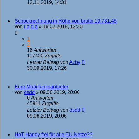
12.11.2019, 14:31
Schockrechnung in Höhe von brutto 19.781,45
von
r a g e
»
16.02.2018, 12:30
1
2
16
Antworten
117400
Zugriffe
Letzter Beitrag
von
Azby
30.09.2019, 17:26
Eure Mobilfunksanbieter
von
ösdd
»
09.06.2019, 20:06
0
Antworten
45911
Zugriffe
Letzter Beitrag
von
ösdd
09.06.2019, 20:06
HoT Handy frei für alle EU Netze??