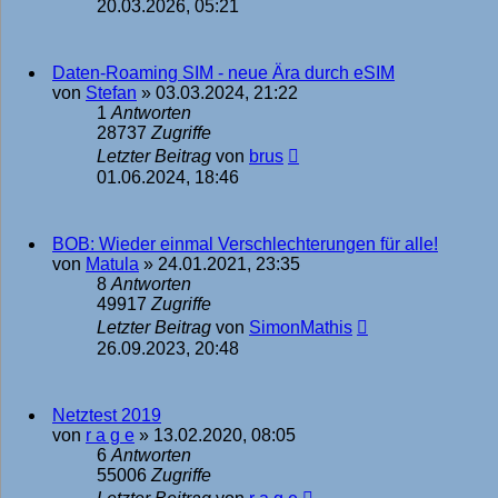
20.03.2026, 05:21
Daten-Roaming SIM - neue Ära durch eSIM
von
Stefan
»
03.03.2024, 21:22
1
Antworten
28737
Zugriffe
Letzter Beitrag
von
brus
01.06.2024, 18:46
BOB: Wieder einmal Verschlechterungen für alle!
von
Matula
»
24.01.2021, 23:35
8
Antworten
49917
Zugriffe
Letzter Beitrag
von
SimonMathis
26.09.2023, 20:48
Netztest 2019
von
r a g e
»
13.02.2020, 08:05
6
Antworten
55006
Zugriffe