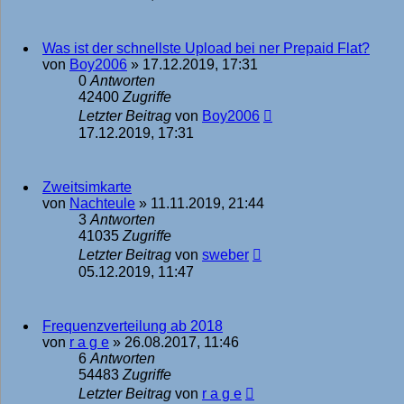
Was ist der schnellste Upload bei ner Prepaid Flat?
von
Boy2006
»
17.12.2019, 17:31
0
Antworten
42400
Zugriffe
Letzter Beitrag
von
Boy2006
17.12.2019, 17:31
Zweitsimkarte
von
Nachteule
»
11.11.2019, 21:44
3
Antworten
41035
Zugriffe
Letzter Beitrag
von
sweber
05.12.2019, 11:47
Frequenzverteilung ab 2018
von
r a g e
»
26.08.2017, 11:46
6
Antworten
54483
Zugriffe
Letzter Beitrag
von
r a g e