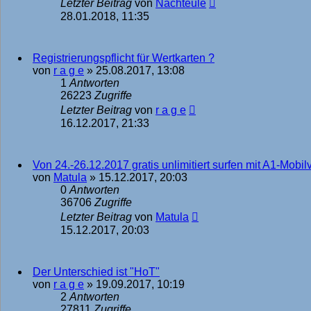
Letzter Beitrag
von
Nachteule
28.01.2018, 11:35
Registrierungspflicht für Wertkarten ?
von
r a g e
»
25.08.2017, 13:08
1
Antworten
26223
Zugriffe
Letzter Beitrag
von
r a g e
16.12.2017, 21:33
Von 24.-26.12.2017 gratis unlimitiert surfen mit A1-Mobil
von
Matula
»
15.12.2017, 20:03
0
Antworten
36706
Zugriffe
Letzter Beitrag
von
Matula
15.12.2017, 20:03
Der Unterschied ist "HoT"
von
r a g e
»
19.09.2017, 10:19
2
Antworten
27811
Zugriffe