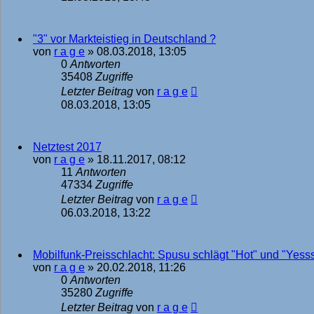
"3" vor Markteistieg in Deutschland ?
von
r a g e
»
08.03.2018, 13:05
0
Antworten
35408
Zugriffe
Letzter Beitrag
von
r a g e
08.03.2018, 13:05
Netztest 2017
von
r a g e
»
18.11.2017, 08:12
11
Antworten
47334
Zugriffe
Letzter Beitrag
von
r a g e
06.03.2018, 13:22
Mobilfunk-Preisschlacht: Spusu schlägt "Hot" und "Yess
von
r a g e
»
20.02.2018, 11:26
0
Antworten
35280
Zugriffe
Letzter Beitrag
von
r a g e