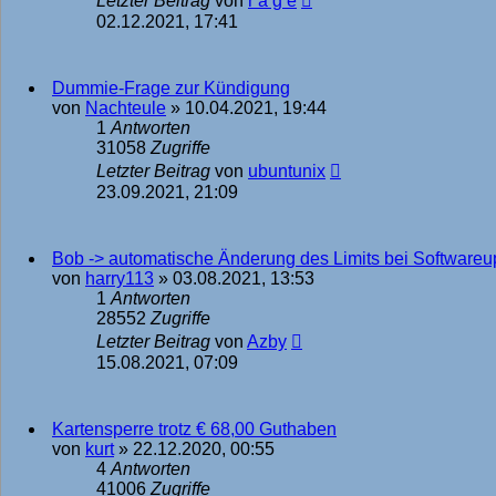
Letzter Beitrag
von
r a g e
02.12.2021, 17:41
Dummie-Frage zur Kündigung
von
Nachteule
»
10.04.2021, 19:44
1
Antworten
31058
Zugriffe
Letzter Beitrag
von
ubuntunix
23.09.2021, 21:09
Bob -> automatische Änderung des Limits bei Softwareu
von
harry113
»
03.08.2021, 13:53
1
Antworten
28552
Zugriffe
Letzter Beitrag
von
Azby
15.08.2021, 07:09
Kartensperre trotz € 68,00 Guthaben
von
kurt
»
22.12.2020, 00:55
4
Antworten
41006
Zugriffe