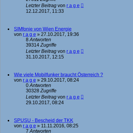
Letzter Beitrag
von
r a g e
12.12.2017, 11:33
SIMfonie von Wien Energie
von
r a g e
»
27.10.2017, 19:36
8
Antworten
39314
Zugriffe
Letzter Beitrag
von
r a g e
31.10.2017, 12:15
Wie viele Mobilfunker braucht Österreich ?
von
r a g e
»
29.10.2017, 08:24
0
Antworten
30328
Zugriffe
Letzter Beitrag
von
r a g e
29.10.2017, 08:24
SPUSU - Bescheid der TKK
von
r a g e
»
11.11.2016, 08:25
7
Antworten