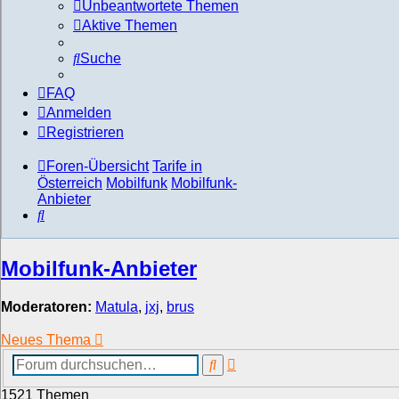
Unbeantwortete Themen
Aktive Themen
Suche
FAQ
Anmelden
Registrieren
Foren-Übersicht
Tarife in
Österreich
Mobilfunk
Mobilfunk-
Anbieter
Suche
Mobilfunk-Anbieter
Moderatoren:
Matula
,
jxj
,
brus
Neues Thema
Erweiterte
Suche
Suche
1521 Themen