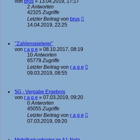
von
brus
»
13.04.2019, 17:17
2
Antworten
42325
Zugriffe
Letzter Beitrag
von
brus
14.04.2019, 22:25
"Zahlenspielerei"
von
r a g e
»
08.10.2017, 08:19
10
Antworten
65779
Zugriffe
Letzter Beitrag
von
r a g e
09.03.2019, 08:55
5G - Vergabe Ergebnis
von
r a g e
»
07.03.2019, 09:20
0
Antworten
45055
Zugriffe
Letzter Beitrag
von
r a g e
07.03.2019, 09:20
Mobilfunkanbieter im A1-Netz