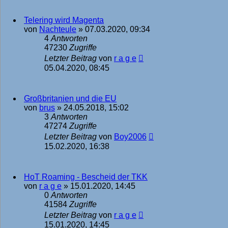
Telering wird Magenta
von
Nachteule
»
07.03.2020, 09:34
4
Antworten
47230
Zugriffe
Letzter Beitrag
von
r a g e
05.04.2020, 08:45
Großbritanien und die EU
von
brus
»
24.05.2018, 15:02
3
Antworten
47274
Zugriffe
Letzter Beitrag
von
Boy2006
15.02.2020, 16:38
HoT Roaming - Bescheid der TKK
von
r a g e
»
15.01.2020, 14:45
0
Antworten
41584
Zugriffe
Letzter Beitrag
von
r a g e
15.01.2020, 14:45