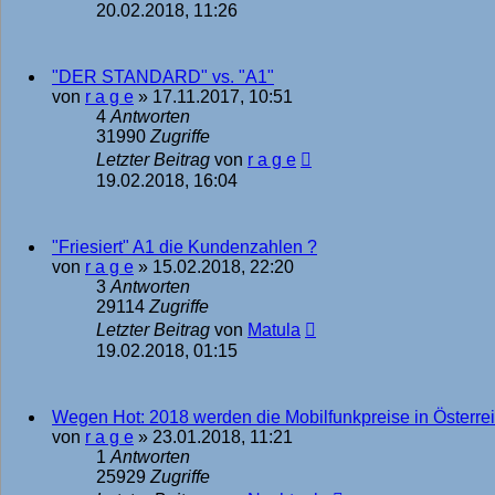
20.02.2018, 11:26
"DER STANDARD" vs. "A1"
von
r a g e
»
17.11.2017, 10:51
4
Antworten
31990
Zugriffe
Letzter Beitrag
von
r a g e
19.02.2018, 16:04
"Friesiert" A1 die Kundenzahlen ?
von
r a g e
»
15.02.2018, 22:20
3
Antworten
29114
Zugriffe
Letzter Beitrag
von
Matula
19.02.2018, 01:15
Wegen Hot: 2018 werden die Mobilfunkpreise in Österre
von
r a g e
»
23.01.2018, 11:21
1
Antworten
25929
Zugriffe