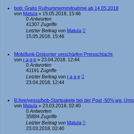
bob: Gratis Rufnummernmitnahme ab 14.05.2018
von
Matula
»
15.05.2018, 15:46
0
Antworten
41307
Zugriffe
Letzter Beitrag
von
Matula
15.05.2018, 15:46
Mobilfunk-Diskonter verschärfen Preisschlacht
von
r a g e
»
23.04.2018, 12:44
0
Antworten
41191
Zugriffe
Letzter Beitrag
von
r a g e
23.04.2018, 12:44
B.free/yesss/bob-Startpakete bei der Post -50% wg. Umst
von
Matula
»
23.03.2018, 02:40
0
Antworten
35884
Zugriffe
Letzter Beitrag
von
Matula
23.03.2018, 02:40