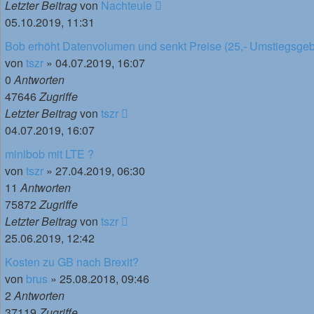
Letzter Beitrag
von
Nachteule
05.10.2019, 11:31
Bob erhöht Datenvolumen und senkt Preise (25,- Umstiegsge
von
tszr
»
04.07.2019, 16:07
0
Antworten
47646
Zugriffe
Letzter Beitrag
von
tszr
04.07.2019, 16:07
minibob mit LTE ?
von
tszr
»
27.04.2019, 06:30
11
Antworten
75872
Zugriffe
Letzter Beitrag
von
tszr
25.06.2019, 12:42
Kosten zu GB nach Brexit?
von
brus
»
25.08.2018, 09:46
2
Antworten
37119
Zugriffe