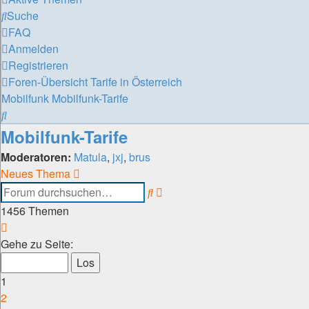
Suche
FAQ
Anmelden
Registrieren
Foren-Übersicht
Tarife in Österreich
Mobilfunk
Mobilfunk-Tarife
Suche
Mobilfunk-Tarife
Moderatoren:
Matula
,
jxj
,
brus
Neues Thema
Erweiterte
Suche
Suche
1456 Themen
Seite
1
Gehe zu Seite:
von
30
1
2