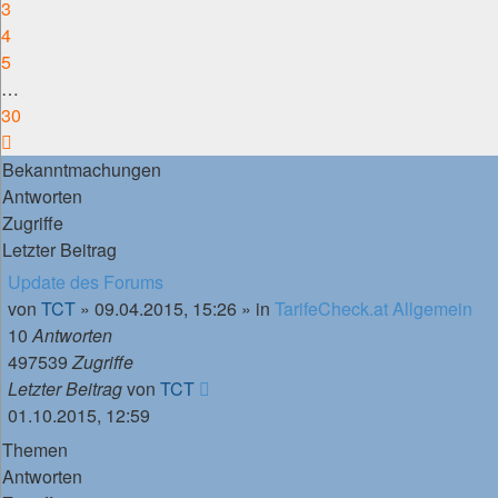
3
4
5
…
30
Nächste
Bekanntmachungen
Antworten
Zugriffe
Letzter Beitrag
Update des Forums
von
TCT
»
09.04.2015, 15:26
» in
TarifeCheck.at Allgemein
10
Antworten
497539
Zugriffe
Letzter Beitrag
von
TCT
01.10.2015, 12:59
Themen
Antworten