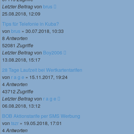
Letzter Beitrag
von
brus
25.08.2018, 12:09
Tips für Telefonie in Kuba?
von
brus
»
30.07.2018, 10:33
8
Antworten
52081
Zugriffe
Letzter Beitrag
von
Boy2006
13.08.2018, 15:17
28 Tage Laufzeit bei Wertkartentarifen
von
r a g e
»
15.11.2017, 19:24
4
Antworten
43712
Zugriffe
Letzter Beitrag
von
r a g e
06.08.2018, 13:12
BOB Aktionstarife per SMS Werbung
von
tszr
»
19.05.2018, 17:01
4
Antworten