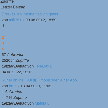
Zugriffe
Letzter Beitrag
Drei - 20Mb Internet täglich gratis
von
mik751
»
09.08.2012, 18:59
1
2
3
4
57
Antworten
252054
Zugriffe
Letzter Beitrag
von
TeleMax
04.03.2022, 12:16
Kurier online: KURIERmobil oderKurier Abo
von
brus
»
13.04.2020, 11:05
1
Antworten
41716
Zugriffe
Letzter Beitrag
von
Matula