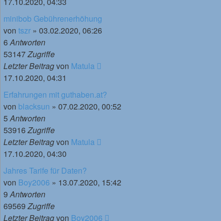
17.10.2020, 04:33
minibob Gebührenerhöhung
von
tszr
»
03.02.2020, 06:26
6
Antworten
53147
Zugriffe
Letzter Beitrag
von
Matula
17.10.2020, 04:31
Erfahrungen mit guthaben.at?
von
blacksun
»
07.02.2020, 00:52
5
Antworten
53916
Zugriffe
Letzter Beitrag
von
Matula
17.10.2020, 04:30
Jahres Tarife für Daten?
von
Boy2006
»
13.07.2020, 15:42
9
Antworten
69569
Zugriffe
Letzter Beitrag
von
Boy2006