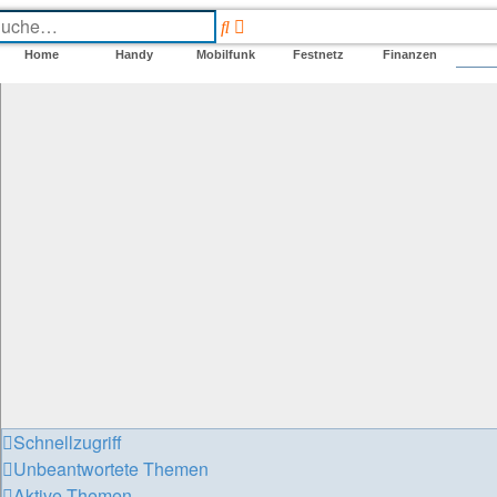
Erweiterte
Suche
Suche
Home
Handy
Mobilfunk
Festnetz
Finanzen
F
Schnellzugriff
Unbeantwortete Themen
Aktive Themen