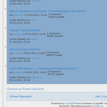
Letzter Beitrag
von
Andre01
15.04.2014, 10:25
Alle A1 Modems von Router Sicherheitslücke betroffen?
1
Antworten
von
Mr.Dailer
»
13.04.2014, 12:44
31614
Zugriffe
Letzter Beitrag
von
eigs
13.04.2014, 19:04
"beste" Sprachqualität
1
Antworten
von
sweber
»
07.03.2014, 12:16
30482
Zugriffe
Letzter Beitrag
von
eigs
07.03.2014, 21:45
note 3 vs note 2014 lte
0
Antworten
von
tommy
»
28.01.2014, 20:59
29083
Zugriffe
Letzter Beitrag
von
tommy
28.01.2014, 20:59
Dual-WAN Router .... Hat jemand Erfahrung damit ?
2
Antworten
von
nwg-sat
»
04.01.2014, 16:04
32742
Zugriffe
Letzter Beitrag
von
nwg-sat
05.01.2014, 10:38
Zurück zur Foren-Übersicht
Foren-Übersicht
Alle Cook
Powered by
phpBB
® Forum Software © phpBB Lim
Deutsche Übersetzung durch
phpBB.de