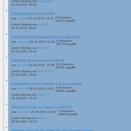
Letzter Beitrag
von
GunnarDH
01.02.2016, 19:52
Erstladung bei Nokia 6555
2
Antworten
von
Ivo28
»
15.12.2015, 16:31
31422
Zugriffe
Letzter Beitrag
von
Ivo28
16.12.2015, 03:27
Erfahrung mit günstigen Handys gesucht
6
Antworten
von
Hagen
»
23.11.2015, 12:33
39775
Zugriffe
Letzter Beitrag
von
Hagen
25.11.2015, 03:24
Garantie bei entsperrtem Handy
11
Antworten
von
Wowo
»
24.09.2015, 15:08
47931
Zugriffe
Letzter Beitrag
von
Boy2006
15.10.2015, 15:41
Diodenblinken bei meinem LG-Smartphone
6
Antworten
von
Wowo
»
09.10.2015, 19:21
38201
Zugriffe
Letzter Beitrag
von
Wowo
14.10.2015, 11:14
SIM-Lock entfernen Nokia Lumia 610
7
Antworten
von
AntonB
»
25.05.2015, 16:07
42803
Zugriffe
Letzter Beitrag
von
Stefan
29.06.2015, 00:15
iPhone5 manuell zw. GSM, 3G und 4G umschalten