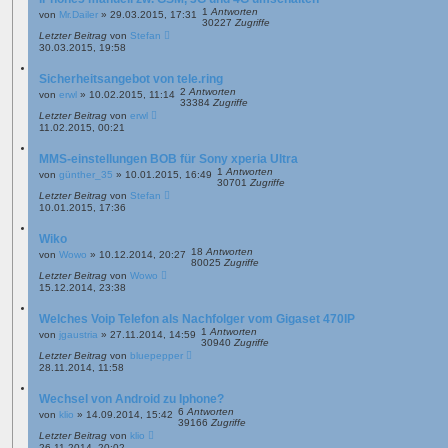
1
Antworten
von
Mr.Dailer
»
29.03.2015, 17:31
30227
Zugriffe
Letzter Beitrag
von
Stefan
30.03.2015, 19:58
Sicherheitsangebot von tele.ring
2
Antworten
von
erwl
»
10.02.2015, 11:14
33384
Zugriffe
Letzter Beitrag
von
erwl
11.02.2015, 00:21
MMS-einstellungen BOB für Sony xperia Ultra
1
Antworten
von
günther_35
»
10.01.2015, 16:49
30701
Zugriffe
Letzter Beitrag
von
Stefan
10.01.2015, 17:36
Wiko
18
Antworten
von
Wowo
»
10.12.2014, 20:27
80025
Zugriffe
Letzter Beitrag
von
Wowo
15.12.2014, 23:38
Welches Voip Telefon als Nachfolger vom Gigaset 470IP
1
Antworten
von
jgaustria
»
27.11.2014, 14:59
30940
Zugriffe
Letzter Beitrag
von
bluepepper
28.11.2014, 11:58
Wechsel von Android zu Iphone?
6
Antworten
von
klio
»
14.09.2014, 15:42
39166
Zugriffe
Letzter Beitrag
von
klio
26.11.2014, 20:02