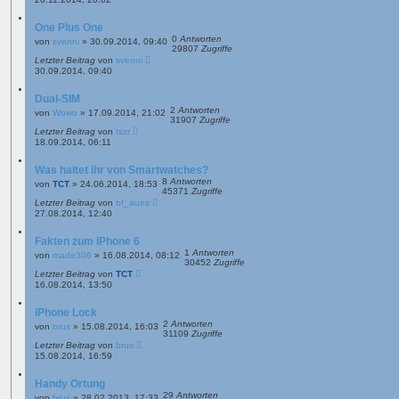
One Plus One
0
Antworten
von
svenni
»
30.09.2014, 09:40
29807
Zugriffe
Letzter Beitrag
von
svenni
30.09.2014, 09:40
Dual-SIM
2
Antworten
von
Wowo
»
17.09.2014, 21:02
31907
Zugriffe
Letzter Beitrag
von
tszr
18.09.2014, 06:11
Was haltet ihr von Smartwatches?
8
Antworten
von
TCT
»
24.06.2014, 18:53
45371
Zugriffe
Letzter Beitrag
von
bf_aues
27.08.2014, 12:40
Fakten zum iPhone 6
1
Antworten
von
made306
»
16.08.2014, 08:12
30452
Zugriffe
Letzter Beitrag
von
TCT
16.08.2014, 13:50
iPhone Lock
2
Antworten
von
brus
»
15.08.2014, 16:03
31109
Zugriffe
Letzter Beitrag
von
brus
15.08.2014, 16:59
Handy Ortung
29
Antworten
von
brus
»
28.02.2013, 17:33