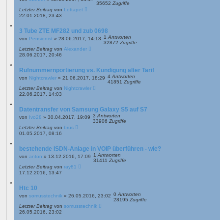
35652
Zugriffe
Letzter Beitrag
von
Lottapet
22.01.2018, 23:43
3 Tube ZTE MF282 und zub 0698
1
Antworten
von
Pensionist
»
28.06.2017, 14:13
32872
Zugriffe
Letzter Beitrag
von
Alexander
28.06.2017, 20:46
Rufnummernportierung vs. Kündigung alter Tarif
4
Antworten
von
Nightcrawler
»
21.06.2017, 18:29
41851
Zugriffe
Letzter Beitrag
von
Nightcrawler
22.06.2017, 14:03
Datentransfer von Samsung Galaxy S5 auf S7
3
Antworten
von
Ivo28
»
30.04.2017, 19:09
33906
Zugriffe
Letzter Beitrag
von
brus
01.05.2017, 08:16
bestehende ISDN-Anlage in VOIP überführen - wie?
1
Antworten
von
anton
»
13.12.2016, 17:09
31411
Zugriffe
Letzter Beitrag
von
ray81
17.12.2016, 13:47
Htc 10
0
Antworten
von
somusstechnik
»
26.05.2016, 23:02
28195
Zugriffe
Letzter Beitrag
von
somusstechnik
26.05.2016, 23:02