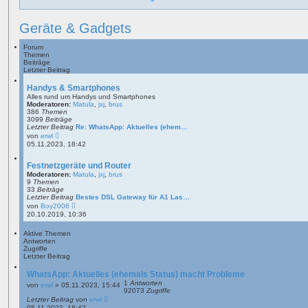
Geräte & Gadgets
Forum
Themen
Beiträge
Letzter Beitrag
Handys & Smartphones
Alles rund um Handys und Smartphones
Moderatoren:
Matula
,
jxj
,
brus
386
Themen
3099
Beiträge
Letzter Beitrag
Re: WhatsApp: Aktuelles (ehem…
N
von
erwl
e
05.11.2023, 18:42
u
e
s
Festnetzgeräte und Router
t
Moderatoren:
Matula
,
jxj
,
brus
e
9
Themen
r
33
Beiträge
B
Letzter Beitrag
Bestes DSL Gateway für A1 Las…
e
N
von
Boy2006
i
e
20.10.2019, 10:36
t
u
r
e
a
Aktive Themen
s
g
Antworten
t
Zugriffe
e
Letzter Beitrag
r
B
e
WhatsApp: Aktuelles (ehemals Status) macht Probleme
i
1
Antworten
von
erwl
»
05.11.2023, 15:44
t
92073
Zugriffe
r
Letzter Beitrag
von
erwl
a
05.11.2023, 18:42