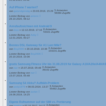
g
Auf iPhone 7 warten?
5
Antworten
von
gutundgünstig
»
23.03.2016, 15:29
58384
Zugriffe
Letzter Beitrag
von
antonn
28.10.2020, 08:12
Anrufaufzeichnen mit Android 9
8
Antworten
von
brus
»
12.12.2019, 17:16
53321
Zugriffe
Letzter Beitrag
von
Azby
12.01.2020, 00:27
Bestes DSL Gateway für A1 Last Mile?
0
Antworten
von
Boy2006
»
20.10.2019, 10:36
103231
Zugriffe
Letzter Beitrag
von
Boy2006
20.10.2019, 10:36
gratis Samsung Fitness Uhr bis 31.08.2019 für Galaxy A10/A20e/A40/A
0
Antworten
von
tszr
»
15.07.2019, 05:48
39102
Zugriffe
Letzter Beitrag
von
tszr
15.07.2019, 05:48
Samsung S4 Akku? Aufbläh-Problem
9
Antworten
von
andy1979
»
08.03.2016, 13:27
55492
Zugriffe
Letzter Beitrag
von
aurian
24.06.2019, 14:25
Eigene Rufnummer auf der SIM vs. Portierung
3
Antworten
von
sweber
»
02.10.2017, 14:17