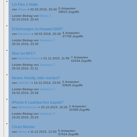
LG Flex 2 Hülle
0
Antworten
von
Wowo
»
02.03.2016, 20:40
28615
Zugriffe
Letzter Beitrag
von
Wowo
02.03.2016, 20:40
Erfahrungen zu Huawei GX8?
4
Antworten
von
blacksun
»
16.02.2016, 20:28
37758
Zugriffe
Letzter Beitrag
von
blacksun
29.02.2016, 23:26
Was ist NFC?
7
Antworten
von
NathManTrevor
»
21.11.2015, 11:58
42434
Zugriffe
Letzter Beitrag
von
blacksun
26.02.2016, 21:11
Neues Handy, oder warten?
3
Antworten
von
Vali1987
»
14.12.2014, 23:55
33928
Zugriffe
Letzter Beitrag
von
blacksun
16.02.2016, 20:26
iPhone 6 Ladebuchse kaputt?
2
Antworten
von
MichaelSoran
»
20.10.2015, 16:26
31508
Zugriffe
Letzter Beitrag
von
blacksun
16.02.2016, 20:23
Clean Master
5
Antworten
von
Wowo
»
11.12.2015, 12:50
37414
Zugriffe