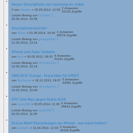
Neues Smartphone von samsung vs. nokia
2
Antworten
von
siesabu
»
19.05.2014, 12:58
32135
Zugriffe
Letzter Beitrag
von
Christian
20.06.2014, 20:56
Smartphonespeicher
1
Antworten
von
Wowo
»
01.06.2014, 16:46
30579
Zugriffe
Letzter Beitrag
von
gerdagruber
12.06.2014, 13:14
iPhone und Apps Updates
9
Antworten
von
brus
»
30.05.2012, 09:32
51341
Zugriffe
Letzter Beitrag
von
VeronikaVinc
10.06.2014, 10:14
SIMLOCK Orange - brauchbar für DREI?
5
Antworten
von
Nachteule
»
18.12.2013, 19:07
43081
Zugriffe
Letzter Beitrag
von
VeronikaVinc
10.06.2014, 10:09
HTC One Max gegen Nokia 8310
0
Antworten
von
made306
»
03.05.2014, 11:08
29614
Zugriffe
Letzter Beitrag
von
made306
03.05.2014, 11:08
Drei.at IMAP Einstellungen am iPhone - wer kann helfen?
2
Antworten
von
Andre01
»
11.04.2014, 12:33
44118
Zugriffe