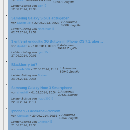
105879
Zugriffe
Letzter Beitrag
von
alon
12.08.2014, 12:36
Samsung Galaxy S plus abzugeben
2
Antworten
von
Nachteule
»
22.05.2013, 20:23
32999
Zugriffe
Letzter Beitrag
von
Nachteule
02.07.2014, 21:58
3 entfernt endgültig 3G Button im iPhone iOS 7.1, aber ...
0
Antworten
von
djrob15
»
27.06.2014, 00:01
29628
Zugriffe
Letzter Beitrag
von
djrob15
27.06.2014, 00:01
Blackberry tot?
4
Antworten
von
made306
»
22.06.2014, 11:41
35946
Zugriffe
Letzter Beitrag
von
Stefan
24.06.2014, 00:46
Samsung Galaxy Note 3 Smartphone
1
Antworten
von
churchill
»
01.02.2014, 15:54
30621
Zugriffe
Letzter Beitrag
von
made306
22.06.2014, 11:31
iphone 5 - Ladekabel-Problem
2
Antworten
von
Christian
»
20.06.2014, 20:53
32042
Zugriffe
Letzter Beitrag
von
Christian
21.06.2014, 12:34