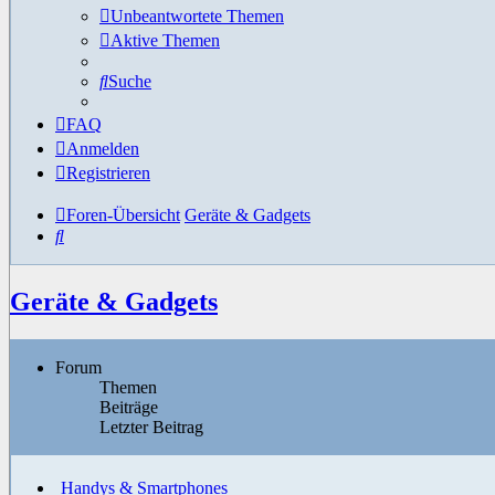
Unbeantwortete Themen
Aktive Themen
Suche
FAQ
Anmelden
Registrieren
Foren-Übersicht
Geräte & Gadgets
Suche
Geräte & Gadgets
Forum
Themen
Beiträge
Letzter Beitrag
Handys & Smartphones