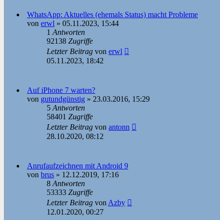
WhatsApp: Aktuelles (ehemals Status) macht Probleme
von
erwl
»
05.11.2023, 15:44
1
Antworten
92138
Zugriffe
Letzter Beitrag
von
erwl
05.11.2023, 18:42
Auf iPhone 7 warten?
von
gutundgünstig
»
23.03.2016, 15:29
5
Antworten
58401
Zugriffe
Letzter Beitrag
von
antonn
28.10.2020, 08:12
Anrufaufzeichnen mit Android 9
von
brus
»
12.12.2019, 17:16
8
Antworten
53333
Zugriffe
Letzter Beitrag
von
Azby
12.01.2020, 00:27