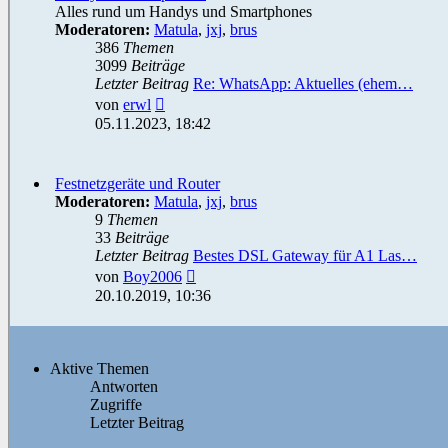
Alles rund um Handys und Smartphones
Moderatoren:
Matula
,
jxj
,
brus
386
Themen
3099
Beiträge
Letzter Beitrag
Re: WhatsApp: Aktuelles (ehem…
Neuester
von
erwl
Beitrag
05.11.2023, 18:42
Festnetzgeräte und Router
Moderatoren:
Matula
,
jxj
,
brus
9
Themen
33
Beiträge
Letzter Beitrag
Bestes DSL Gateway für A1 Las…
Neuester
von
Boy2006
Beitrag
20.10.2019, 10:36
Aktive Themen
Antworten
Zugriffe
Letzter Beitrag