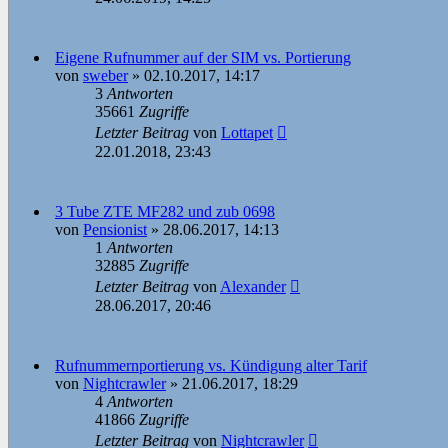
Eigene Rufnummer auf der SIM vs. Portierung
von
sweber
»
02.10.2017, 14:17
3
Antworten
35661
Zugriffe
Letzter Beitrag
von
Lottapet
22.01.2018, 23:43
3 Tube ZTE MF282 und zub 0698
von
Pensionist
»
28.06.2017, 14:13
1
Antworten
32885
Zugriffe
Letzter Beitrag
von
Alexander
28.06.2017, 20:46
Rufnummernportierung vs. Kündigung alter Tarif
von
Nightcrawler
»
21.06.2017, 18:29
4
Antworten
41866
Zugriffe
Letzter Beitrag
von
Nightcrawler