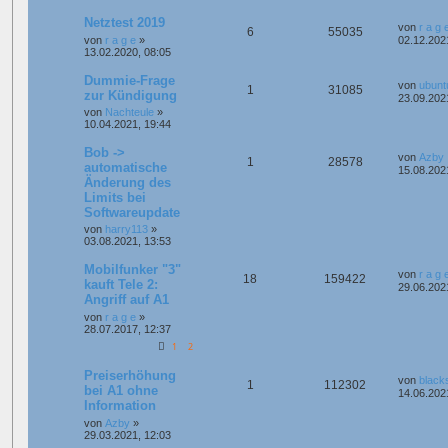
Netztest 2019
von
r a g 
6
55035
von
r a g e
»
02.12.202
13.02.2020, 08:05
Dummie-Frage
von
ubunt
1
31085
zur Kündigung
23.09.202
von
Nachteule
»
10.04.2021, 19:44
Bob ->
von
Azby
1
28578
automatische
15.08.202
Änderung des
Limits bei
Softwareupdate
von
harry113
»
03.08.2021, 13:53
Mobilfunker "3"
von
r a g 
18
159422
kauft Tele 2:
29.06.202
Angriff auf A1
von
r a g e
»
28.07.2017, 12:37
1
2
Preiserhöhung
von
black
1
112302
bei A1 ohne
14.06.202
Information
von
Azby
»
29.03.2021, 12:03