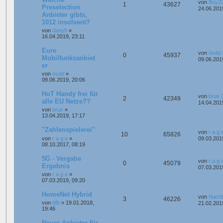
von
Boy2
1
43627
Preselection
24.06.201
Anbieter gibts,
1012 insolvent?
von
dany5
»
16.04.2019, 23:11
Eure
von
ösdd
0
45937
Mobilfunksanbiet
09.06.201
er
von
ösdd
»
09.06.2019, 20:06
HoT Handy frei für
von
brus
2
42349
alle EU Netze??
14.04.201
von
brus
»
13.04.2019, 17:17
"Zahlenspielerei"
von
r a g 
10
65826
von
r a g e
»
09.03.201
08.10.2017, 08:19
5G - Vergabe
von
r a g 
0
45079
Ergebnis
07.03.201
von
r a g e
»
07.03.2019, 09:20
HomeNet Hybrid
von
Nacht
3
46226
von
bfb
»
19.01.2018,
21.02.201
19:46
Neuer Anbieter für