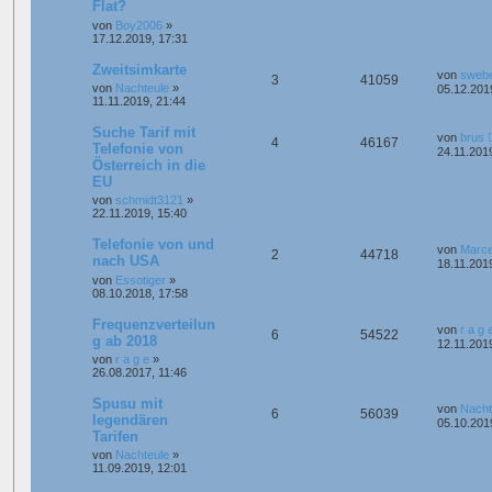
Flat?
von
Boy2006
»
17.12.2019, 17:31
Zweitsimkarte
von
sweb
3
41059
von
Nachteule
»
05.12.201
11.11.2019, 21:44
Suche Tarif mit
von
brus
4
46167
Telefonie von
24.11.201
Österreich in die
EU
von
schmidt3121
»
22.11.2019, 15:40
Telefonie von und
von
Marce
2
44718
nach USA
18.11.201
von
Essotiger
»
08.10.2018, 17:58
Frequenzverteilun
von
r a g 
6
54522
g ab 2018
12.11.201
von
r a g e
»
26.08.2017, 11:46
Spusu mit
von
Nacht
6
56039
legendären
05.10.201
Tarifen
von
Nachteule
»
11.09.2019, 12:01