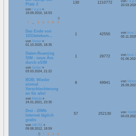
von
r a g 
130
1210772
Platz 2
20.03.202
von
r a g e
»
19.09.2016, 16:53
1
5
6
7
8
9
…
Das Ende von
von
brus
1
42550
1031telekom...
05.11.202
von
Stefan
»
01.10.2025, 18:35
Daten-Roaming
von
brus
1
28772
SIM - neue Ära
01.06.202
durch eSIM
von
Stefan
»
03.03.2024, 21:22
BOB: Wieder
von
Simon
8
49941
einmal
26.09.202
Verschlechterung
en für alle!
von
Matula
»
24.01.2021, 23:35
Drei - 20Mb
von
Tele
57
252130
Internet täglich
04.03.202
gratis
von
mik751
»
09.08.2012, 18:59
1
2
3
4