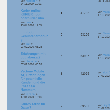
von
Herbert H.
»
28.11.202
24.11.2020, 11:01
Kurier online:
von
Matul
1
41732
KURIERmobil
17.10.202
oderKurier Abo
von
brus
»
13.04.2020, 11:05
minibob
von
Matul
6
53166
Gebührenerhöhun
17.10.202
g
von
tszr
»
03.02.2020, 06:26
Erfahrungen mit
von
Matul
5
53937
guthaben.at?
17.10.202
von
blacksun
»
07.02.2020, 00:52
Vectone Mobile
von
eigs
3
42025
AT, Erfahrungen
07.09.202
für potentielle
Kunden und die
05XXXXX
Nummern
von
to.m.cat
»
17.04.2020, 18:06
Jahres Tarife für
von
Boy2
9
69581
Daten?
01.09.202