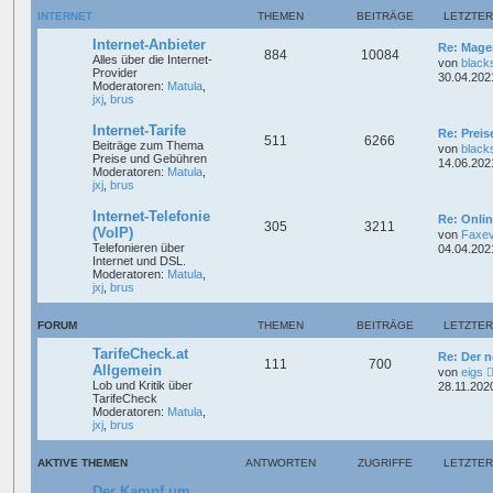
INTERNET
THEMEN
BEITRÄGE
LETZTER
Internet-Anbieter
Re: Mage
884
10084
Alles über die Internet-
von
black
Provider
30.04.202
Moderatoren:
Matula
,
jxj
,
brus
Internet-Tarife
Re: Prei
511
6266
Beiträge zum Thema
von
black
Preise und Gebühren
14.06.202
Moderatoren:
Matula
,
jxj
,
brus
Internet-Telefonie
Re: Onli
305
3211
(VoIP)
von
Faxe
Telefonieren über
04.04.202
Internet und DSL.
Moderatoren:
Matula
,
jxj
,
brus
FORUM
THEMEN
BEITRÄGE
LETZTER
TarifeCheck.at
Re: Der 
111
700
Allgemein
von
eigs
Lob und Kritik über
28.11.202
TarifeCheck
Moderatoren:
Matula
,
jxj
,
brus
AKTIVE THEMEN
ANTWORTEN
ZUGRIFFE
LETZTER
Der Kampf um