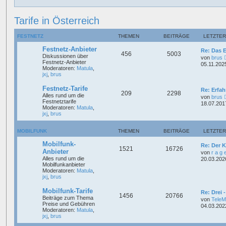
Tarife in Österreich
FESTNETZ
THEMEN
BEITRÄGE
LETZTER
Festnetz-Anbieter
Re: Das 
456
5003
Diskussionen über
von
brus
Festnetz-Anbieter
05.11.202
Moderatoren:
Matula
,
jxj
,
brus
Festnetz-Tarife
Re: Erfah
209
2298
Alles rund um die
von
brus
Festnetztarife
18.07.201
Moderatoren:
Matula
,
jxj
,
brus
MOBILFUNK
THEMEN
BEITRÄGE
LETZTER
Mobilfunk-
Re: Der 
1521
16726
Anbieter
von
r a g 
Alles rund um die
20.03.202
Mobilfunkanbieter
Moderatoren:
Matula
,
jxj
,
brus
Mobilfunk-Tarife
Re: Drei 
1456
20766
Beiträge zum Thema
von
Tele
Preise und Gebühren
04.03.202
Moderatoren:
Matula
,
jxj
,
brus