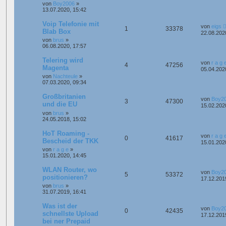
von
Boy2006
»
13.07.2020, 15:42
Voip Telefonie mit
von
eigs
1
33378
Blab Box
22.08.202
von
brus
»
06.08.2020, 17:57
Telering wird
von
r a g 
4
47256
Magenta
05.04.202
von
Nachteule
»
07.03.2020, 09:34
Großbritanien
von
Boy2
3
47300
und die EU
15.02.202
von
brus
»
24.05.2018, 15:02
HoT Roaming -
von
r a g 
0
41617
Bescheid der TKK
15.01.202
von
r a g e
»
15.01.2020, 14:45
WLAN Router, wo
von
Boy2
5
53372
positionieren?
17.12.201
von
brus
»
31.07.2019, 16:41
Was ist der
von
Boy2
0
42435
schnellste Upload
17.12.201
bei ner Prepaid