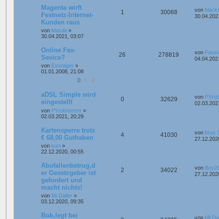
Magenta wirft
von
black
1
30068
Festnetz-Internet-
30.04.202
Kunden raus
von
Matula
»
30.04.2021, 03:07
Online Fax-
von
Faxe
26
278819
Sevice?
04.04.202
von
Essotiger
»
01.01.2008, 21:08
1
2
aDSL Simple wird
von
PYrob
0
32629
eingestellt
02.03.202
von
PYrobreezer
»
02.03.2021, 20:29
Kartensperre trotz
von
brus
4
41030
€ 68,00 Guthaben
27.12.202
von
kurt
»
22.12.2020, 00:55
Abofallenbetrug,d
von
Boy2
2
34022
er Gesetzgeber ist
27.12.202
gefordert und
macht nichts!
von
Mr.Dailer
»
03.12.2020, 09:35
Bob,legt bei
von
Mr.Dai