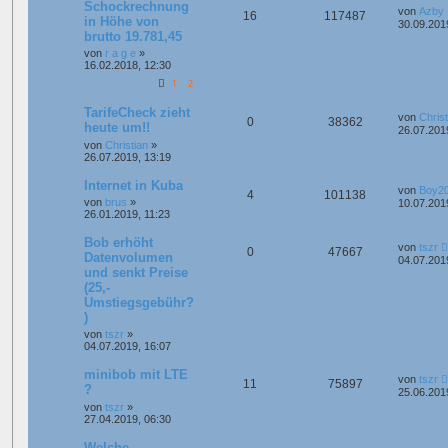
Schockrechnung
von
Azby
16
117487
in Höhe von
30.09.201
brutto 19.781,45
von
r a g e
»
16.02.2018, 12:30
1
2
TarifeCheck zieht
von
Christ
0
38362
heute um!!
26.07.201
von
Christian
»
26.07.2019, 13:19
Internet in Kuba
von
Boy2
4
101138
von
brus
»
10.07.201
26.01.2019, 11:23
Bob erhöht
von
tszr
0
47667
Datenvolumen
04.07.201
und senkt Preise
(25,-
Umstiegsgebühr?
)
von
tszr
»
04.07.2019, 16:07
minibob mit LTE
von
tszr
11
75897
?
25.06.201
von
tszr
»
27.04.2019, 06:30
Welche